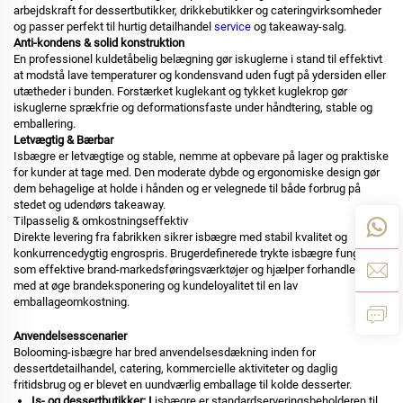
arbejdskraft for dessertbutikker, drikkebutikker og cateringvirksomheder
og passer perfekt til hurtig detailhandel
service
og takeaway-salg.
Anti-kondens & solid konstruktion
En professionel kuldetåbelig belægning gør iskuglerne i stand til effektivt
at modstå lave temperaturer og kondensvand uden fugt på ydersiden eller
utætheder i bunden. Forstærket kuglekant og tykket kuglekrop gør
iskuglerne sprækfrie og deformationsfaste under håndtering, stable og
emballering.
Letvægtig & Bærbar
Isbægre er letvægtige og stable, nemme at opbevare på lager og praktiske
for kunder at tage med. Den moderate dybde og ergonomiske design gør
dem behagelige at holde i hånden og er velegnede til både forbrug på
stedet og udendørs takeaway.
Tilpasselig & omkostningseffektiv
Direkte levering fra fabrikken sikrer isbægre med stabil kvalitet og
konkurrencedygtig engrospris. Brugerdefinerede trykte isbægre fungerer
som effektive brand-markedsføringsværktøjer og hjælper forhandlere
med at øge brandeksponering og kundeloyalitet til en lav
emballageomkostning.
Anvendelsesscenarier
Bolooming-isbægre har bred anvendelsesdækning inden for
dessertdetailhandel, catering, kommercielle aktiviteter og daglig
fritidsbrug og er blevet en uundværlig emballage til kolde desserter.
Is- og dessertbutikker: I
isbægre er standardserveringsbeholderen til