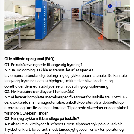
Ofte stillede spørgsmål (FAQ)
Q1: Er isskåle velegnede til langvarig frysning?
A1: Ja. Bolooming isskåle er fremstillet af et specielt
lavtemperaturbestandigt belægning og tykket papirmateriale. De kan tåle
langvarig frysning uden at blødgøre, lække eller blive lagdelte, og
opretholder dermed stabil ydelse til isudstilling og -opbevaring.
Q2: Hvilke størrelser tilbyder I for isskåle?
A2: Vi leverer komplette størrelsespecifikationer for isskåle fra 3 oz til 16
oz, dækkende mini-smagsstørrelse, enkeltskop-størrelse, dobbeltskop-
størrelse og familie-delingsstørrelse. Tilpassede størrelser er acceptabelt
for store OEM-bestillinger.
Q3: Kan jeg trykke mit brandlogo på isskåle?
A3: Absolut ja. Vi tilbyder fuldfarvet CMYK-tilpasset tryk på alle isskåle.
Trykket er klart, farvefast, modstandsdygtigt over for lav temperatur og