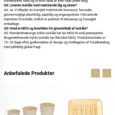
kondenseret vand og vil ikke falde af eller fade under brug.
Q4: Leveres isskåle med matchende låg og skeer?
A4: Ja. Vi tilbyder en komplet matchende leverance, herunder
gennemsigtige plastiklåg, papirlåg og engangsskeer i tilsvarende
størrelser til isskåle, hvilket er praktisk til takeaway og forseglet
emballage.
Q5: Hvad er MOQ og levertiden for grossistkøb af isskåle?
A5: Standardmæssige enkle isskåle har lav MOQ til små prøvepartier.
Brugerdefinerede trykte isskåle har fleksibel MOQ. Produktionstiden er
15–25 dage efter godkendelse af design og modtagelse af forudbetaling,
med pålidelig global fragt.
Anbefalede Produkter