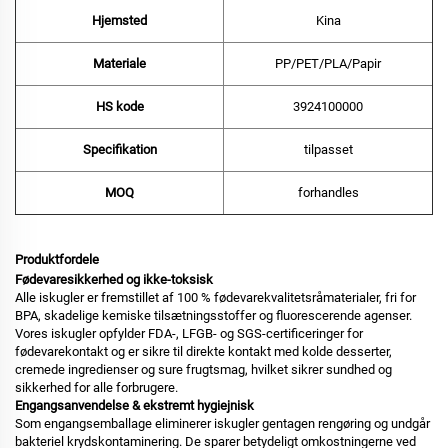
Hjemsted
Kina
Materiale
PP/PET/PLA/Papir
HS kode
‌3924100000‌
Specifikation
tilpasset
MOQ
forhandles
Produktfordele
Fødevaresikkerhed og ikke-toksisk
Alle iskugler er fremstillet af 100 % fødevarekvalitetsråmaterialer, fri for
BPA, skadelige kemiske tilsætningsstoffer og fluorescerende agenser.
Vores iskugler opfylder FDA-, LFGB- og SGS-certificeringer for
fødevarekontakt og er sikre til direkte kontakt med kolde desserter,
cremede ingredienser og sure frugtsmag, hvilket sikrer sundhed og
sikkerhed for alle forbrugere.
Engangsanvendelse & ekstremt hygiejnisk
Som engangsemballage eliminerer iskugler gentagen rengøring og undgår
bakteriel krydskontaminering. De sparer betydeligt omkostningerne ved