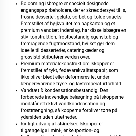
Bolooming-isbægre er specielt designede
engangspapirbeholdere, der er skræddersyet til is,
frosne desserter, gelato, sorbet og kolde snacks.
Fremstillet af højkvalitet ren papkarton og et
premium vandtæt inderslag, har disse isbægre en
stiv konstruktion, frostbestandig egenskab og
fremragende fugtmodstand, hvilket gør dem
ideelle til desserterier, cateringkæder og
grossistdistributører verden over.
Premium materialekonstruktion: Iskopper er
fremstillet af tykt, fødevarekvalitetspapir, som
ikke bliver blødt eller deformeres let under
længerevarende fryse- og lavtemperaturforhold.
Vandtæt & kondensationsbestandig: Den
forbedrede indvendige belægning på iskopperne
modstår effektivt vandkondensation og
frosttrængning, så kopperne forbliver tørre på
ydersiden uden utætheder.
Rigtigt udvalg af størrelser: Iskopper er
tilgængelige i mini-, enkeltportion- og