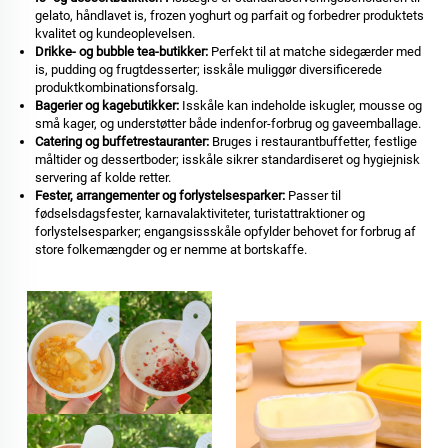
gelato, håndlavet is, frozen yoghurt og parfait og forbedrer produktets
kvalitet og kundeoplevelsen.
Drikke- og bubble tea-butikker:
Perfekt til at matche sidegærder med
is, pudding og frugtdesserter; isskåle muliggør diversificerede
produktkombinationsforsalg.
Bagerier og kagebutikker:
Isskåle kan indeholde iskugler, mousse og
små kager, og understøtter både indenfor-forbrug og gaveemballage.
Catering og buffetrestauranter:
Bruges i restaurantbuffetter, festlige
måltider og dessertboder; isskåle sikrer standardiseret og hygiejnisk
servering af kolde retter.
Fester, arrangementer og forlystelsesparker:
Passer til
fødselsdagsfester, karnavalaktiviteter, turistattraktioner og
forlystelsesparker; engangsissskåle opfylder behovet for forbrug af
store folkemængder og er nemme at bortskaffe.