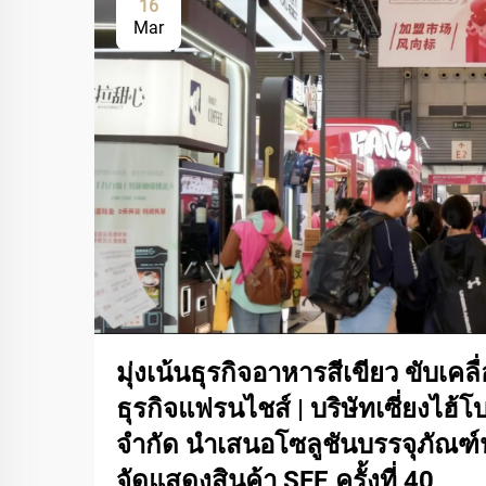
16
Mar
มุ่งเน้นธุรกิจอาหารสีเขียว ขับเ
ธุรกิจแฟรนไชส์ | บริษัทเซี่ยงไฮ้โ
จำกัด นำเสนอโซลูชันบรรจุภัณฑ
จัดแสดงสินค้า SFE ครั้งที่ 40