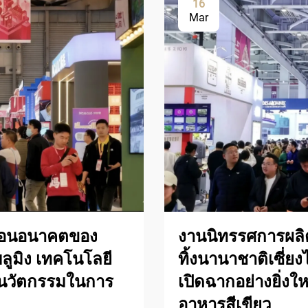
16
Mar
คลื่อนอนาคตของ
งานนิทรรศการผลิ
บลูมิง เทคโนโลยี
ทิ้งนานาชาติเซี่
์นวัตกรรมในการ
เปิดฉากอย่างยิ่งใ
อาหารสีเขียว