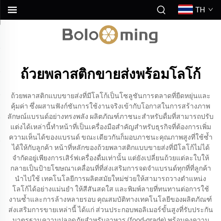
TH
ถ้วยพลาสติกขายส่งพร้อมโลโก้
ถ้วยพลาสติกแบบขายส่งที่มีโลโก้เป็นโซลูชันการตลาดที่ยืดหยุ่นและ
คุ้มค่า ซึ่งผสานฟังก์ชันการใช้งานจริงเข้ากับโอกาสในการสร้างภาพ
ลักษณ์แบรนด์อย่างทรงพลัง ผลิตภัณฑ์ภาชนะสำหรับดื่มที่สามารถปรับ
แต่งได้เหล่านี้ทำหน้าที่เป็นเครื่องมือสำคัญสำหรับธุรกิจที่ต้องการเพิ่ม
ความเห็นได้ของแบรนด์ ขณะเดียวกันก็มอบภาชนะคุณภาพสูงที่ใช้ซ้ำ
ได้ให้กับลูกค้า หน้าที่หลักของถ้วยพลาสติกแบบขายส่งที่มีโลโก้ไม่ได้
จำกัดอยู่เพียงการเสิร์ฟเครื่องดื่มเท่านั้น แต่ยังเปลี่ยนถ้วยแต่ละใบให้
กลายเป็นป้ายโฆษณาเคลื่อนที่ที่ส่งเสริมการจดจำแบรนด์ทุกที่ที่ลูกค้า
นำไปใช้ เทคโนโลยีการผลิตสมัยใหม่ช่วยให้สามารถวางตำแหน่ง
โลโก้ได้อย่างแม่นยำ ให้สีสันสดใส และพิมพ์ลายที่ทนทานต่อการใช้
งานซ้ำและการล้างหลายรอบ คุณสมบัติทางเทคโนโลยีของผลิตภัณฑ์
ส่งเสริมการขายเหล่านี้ ได้แก่ ส่วนประกอบพอลิเมอร์ขั้นสูงที่รับประกัน
มาตรฐานความปลอดภัยสำหรับอาหาร (food-grade) พร้อมคงความ