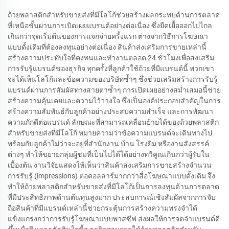
ถ้วยพลาสติกสำหรับขายส่งที่มีโลโก้ช่วยสร้างผลกระทบด้านการตลาด
ที่เหนือชั้นผ่านการเปิดเผยแบรนด์อย่างต่อเนื่อง ซึ่งยืดเยื้อออกไปไกล
เกินกว่าจุดเริ่มต้นของการแจกจ่ายครั้งแรก ต่างจากวิธีการโฆษณา
แบบดั้งเดิมที่ต้องลงทุนอย่างต่อเนื่อง สินค้าส่งเสริมการขายเหล่านี้
สร้างความประทับใจที่คงทนและทำงานตลอด 24 ชั่วโมงเพื่อส่งเสริม
การรับรู้แบรนด์ของธุรกิจ ทุกครั้งที่ลูกค้าใช้ถ้วยที่มีแบรนด์นี้ พวกเขา
จะได้เห็นโลโก้และข้อความของบริษัทซ้ำๆ ซึ่งช่วยเสริมสร้างการรับรู้
แบรนด์ผ่านการสัมผัสทางสายตาซ้ำๆ การเปิดเผยอย่างสม่ำเสมอนี้ช่วย
สร้างความคุ้นเคยและความไว้วางใจ ซึ่งเป็นองค์ประกอบสำคัญในการ
สร้างความสัมพันธ์กับลูกค้าอย่างประสบความสำเร็จ และการพัฒนา
ความภักดีต่อแบรนด์ ลักษณะที่สามารถเคลื่อนย้ายได้ของถ้วยพลาสติก
สำหรับขายส่งที่มีโลโก้ หมายความว่าข้อความแบรนด์จะเดินทางไป
พร้อมกับลูกค้าไม่ว่าจะอยู่ที่สำนักงาน บ้าน โรงยิม หรืองานสังสรรค์
ต่างๆ ทำให้ขยายกลุ่มผู้ชมที่เป็นไปได้ได้อย่างทวีคูณเกินกว่าผู้รับใน
เบื้องต้น งานวิจัยแสดงให้เห็นว่าสินค้าส่งเสริมการขายสร้างจำนวน
การรับรู้ (impressions) ต่อดอลลาร์มากกว่าสื่อโฆษณาแบบดั้งเดิม จึง
ทำให้ถ้วยพลาสติกสำหรับขายส่งที่มีโลโก้เป็นการลงทุนด้านการตลาด
ที่มีประสิทธิภาพด้านต้นทุนสูงมาก ประสบการณ์เชิงสัมผัสจากการจับ
ถือสินค้าที่มีแบรนด์เหล่านี้ช่วยกระตุ้นการสร้างความทรงจำได้
แข็งแกร่งกว่าการรับรู้โฆษณาแบบพาสซีฟ ส่งผลให้การจดจำแบรนด์ดี