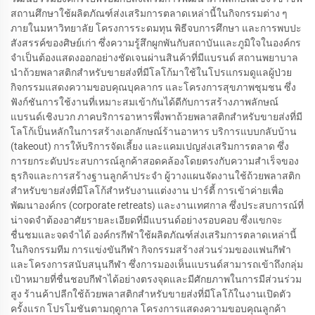
สถานศึกษาใช้ผลิตภัณฑ์ส่งเสริมการตลาดเหล่านี้ในกิจกรรมต่าง ๆ
ภายในมหาวิทยาลัย โครงการระดมทุน พิธีจบการศึกษา และการพบปะ
สังสรรค์ของศิษย์เก่า ซึ่งความรู้สึกผูกพันกับสถาบันและภูมิใจในองค์กร
จำเป็นต้องแสดงออกอย่างชัดเจนผ่านสินค้าที่มีแบรนด์ สถานพยาบาล
นำถ้วยพลาสติกสำหรับขายส่งที่มีโลโก้มาใช้ในโปรแกรมดูแลผู้ป่วย
กิจกรรมแสดงความขอบคุณบุคลากร และโครงการสุขภาพชุมชน ซึ่ง
ฟังก์ชันการใช้งานที่เหมาะสมเข้ากันได้ดีกับการสร้างภาพลักษณ์
แบรนด์เชิงบวก ภาคบริการอาหารพึ่งพาถ้วยพลาสติกสำหรับขายส่งที่มี
โลโก้เป็นหลักในการสร้างเอกลักษณ์ร้านอาหาร บริการแบบกลับบ้าน
(takeout) การให้บริการจัดเลี้ยง และแคมเปญส่งเสริมการตลาด ซึ่ง
การยกระดับประสบการณ์ลูกค้าสอดคล้องโดยตรงกับความสำเร็จของ
ธุรกิจและการสร้างฐานลูกค้าประจำ ผู้วางแผนจัดงานใช้ถ้วยพลาสติก
สำหรับขายส่งที่มีโลโก้สำหรับงานแต่งงาน ปาร์ตี้ การเข้าค่ายเพื่อ
พัฒนาองค์กร (corporate retreats) และงานเทศกาล ซึ่งประสบการณ์ที่
น่าจดจำต้องอาศัยรายละเอียดที่มีแบรนด์อย่างรอบคอบ ซึ่งแขกจะ
ชื่นชมและจดจำได้ องค์กรกีฬาใช้ผลิตภัณฑ์ส่งเสริมการตลาดเหล่านี้
ในกิจกรรมทีม การแข่งขันกีฬา กิจกรรมสร้างส่วนร่วมของแฟนกีฬา
และโครงการสนับสนุนกีฬา ซึ่งการมองเห็นแบรนด์สามารถเข้าถึงกลุ่ม
เป้าหมายที่ชื่นชอบกีฬาได้อย่างตรงจุดและมีศักยภาพในการมีส่วนร่วม
สูง ร้านค้าปลีกใช้ถ้วยพลาสติกสำหรับขายส่งที่มีโลโก้ในงานเปิดตัว
ครั้งแรก โปรโมชันตามฤดูกาล โครงการแสดงความขอบคุณลูกค้า