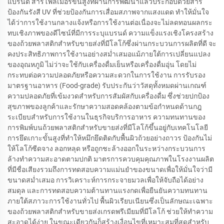
แบรนด์ สารโพลิเมอร์ขั้นสูงที่ผ่านการพัฒนาแล้วประกอบด้วยสาร
ป้องกันรังสี UV ที่ช่วยป้องกันการเสื่อมสภาพจากแสงแดด ทำให้มั่นใจ
ได้ว่าการใช้งานกลางแจ้งหรือการใช้งานต่อเนื่องจะไม่ลดทอนผลกระ
ทบเชิงภาพของดีไซน์ที่มีการระบุแบรนด์ ความแข็งแรงเชิงโครงสร้าง
ของถ้วยพลาสติกสำหรับขายส่งที่มีโลโก้ซึ่งผ่านกระบวนการผลิตที่ดี จะ
คงประสิทธิภาพการใช้งานอย่างสม่ำเสมอแม้ภายใต้การเปลี่ยนแปลง
ของอุณหภูมิ ไม่ว่าจะใช้กับเครื่องดื่มเย็นหรือเครื่องดื่มอุ่น โดยไม่
กระทบต่อความปลอดภัยหรือความสะดวกในการใช้งาน การรับรอง
มาตรฐานอาหาร (Food-grade) รับประกันว่าวัสดุทั้งหมดผ่านเกณฑ์
ความปลอดภัยที่เข้มงวดสำหรับการสัมผัสกับเครื่องดื่ม ซึ่งช่วยปกป้อง
สุขภาพของลูกค้าและรักษาความสอดคล้องตามข้อกำหนดด้านกฎ
ระเบียบสำหรับการใช้งานในธุรกิจบริการอาหาร ความทนทานของ
การพิมพ์บนถ้วยพลาสติกสำหรับขายส่งที่มีโลโก้ขึ้นอยู่กับเทคโนโลยี
การยึดเกาะขั้นสูงที่ทำให้หมึกยึดติดกับพื้นผิวถ้วยอย่างถาวร ป้องกันไม่
ให้โลโก้ซีดจาง ลอกหลุด หรือถูกชะล้างออกในระหว่างกระบวนการ
ล้างทำความสะอาดตามปกติ มาตรการควบคุมคุณภาพในโรงงานผลิต
ที่มีชื่อเสียงรวมถึงการทดสอบความแม่นยำของขนาดเพื่อให้มั่นใจว่ามี
ขนาดสม่ำเสมอ การวิเคราะห์การกระจายมวลเพื่อให้จับถือได้อย่าง
สมดุล และการทดสอบความต้านทานแรงกดเพื่อยืนยันความทนทาน
ภายใต้สภาวะการใช้งานทั่วไป พื้นผิวเรียบเนียนซึ่งเป็นลักษณะเฉพาะ
ของถ้วยพลาสติกสำหรับขายส่งเกรดพรีเมียมที่มีโลโก้ ช่วยให้ทำความ
สะอาดได้ง่าย ในขณะเดียวกันก็สร้างเงื่อนไขที่เหมาะสมที่สุดสำหรับ