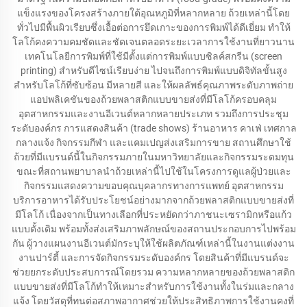
แข็งแรงของโครงสร้างภายใต้อุณหภูมิที่หลากหลาย ถ้วยเหล่านี้โดย
ทั่วไปมีพื้นผิวเรียบซึ่งเอื้อต่อการยึดเกาะของการพิมพ์ได้ดีเยี่ยม ทำให้
โลโก้คงความคมชัดและชัดเจนตลอดระยะเวลาการใช้งานที่ยาวนาน
เทคโนโลยีการพิมพ์ที่ใช้มีตั้งแต่การพิมพ์แบบซิลค์สกรีน (screen
printing) สำหรับดีไซน์เรียบง่าย ไปจนถึงการพิมพ์แบบดิจิทัลขั้นสูง
สำหรับโลโก้ที่ซับซ้อน มีหลายสี และให้ผลลัพธ์คุณภาพระดับภาพถ่าย
แอปพลิเคชันของถ้วยพลาสติกแบบขายส่งที่มีโลโก้ครอบคลุม
อุตสาหกรรมและงานอีเวนต์หลากหลายประเภท รวมถึงการประชุม
ระดับองค์กร การแสดงสินค้า (trade shows) ร้านอาหาร คาเฟ่ เทศกาล
กลางแจ้ง กิจกรรมกีฬา และแคมเปญส่งเสริมการขาย สถานศึกษาใช้
ถ้วยที่มีแบรนด์นี้ในกิจกรรมภายในมหาวิทยาลัยและกิจกรรมระดมทุน
ขณะที่สถานพยาบาลนำถ้วยเหล่านี้ไปใช้ในโครงการดูแลผู้ป่วยและ
กิจกรรมแสดงความขอบคุณบุคลากรทางการแพทย์ อุตสาหกรรม
บริการอาหารได้รับประโยชน์อย่างมากจากถ้วยพลาสติกแบบขายส่งที่
มีโลโก้ เนื่องจากเป็นทางเลือกที่ประหยัดกว่าภาชนะเซรามิกหรือแก้ว
แบบดั้งเดิม พร้อมทั้งส่งเสริมภาพลักษณ์ของสถานประกอบการไปพร้อม
กัน ผู้วางแผนงานอีเวนต์มักระบุให้ใช้ผลิตภัณฑ์เหล่านี้ในงานแต่งงาน
งานปาร์ตี้ และการจัดกิจกรรมระดับองค์กร โดยสินค้าที่มีแบรนด์จะ
ช่วยยกระดับประสบการณ์โดยรวม ความหลากหลายของถ้วยพลาสติก
แบบขายส่งที่มีโลโก้ทำให้เหมาะสำหรับการใช้งานทั้งในร่มและกลาง
แจ้ง โดยวัสดุที่ทนต่อสภาพอากาศช่วยให้ประสิทธิภาพการใช้งานคงที่