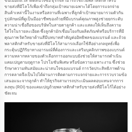
ขึ้นเมื่อถึงเวลาตัดสินใจซื้อ ธุรกิจสามารถใช้ถ้วยพลาสติกสำหรับ
ขายส่งที่มีโลโก้เพื่อเข้าถึงกลุ่มเป้าหมายเฉพาะได้โดยการแจกจ่าย
สินค้าเหล่านี้ในงานหรือสถานที่เฉพาะที่ลูกค้าเป้าหมายมารวมตัวกัน
รูปลักษณ์ที่ดูเป็นมืออาชีพของถ้วยที่มีแบรนด์คุณภาพสูงช่วยยกระดับ
ความน่าเชื่อถือของบริษัทในสายตาลูกค้า และแสดงให้เห็นถึงความ
ใส่ใจในรายละเอียด ซึ่งลูกค้ามักเชื่อมโยงกับผลิตภัณฑ์หรือบริการที่มี
คุณภาพ จิตวิทยาด้านสีมีบทบาทสำคัญต่ออิทธิพลของแบรนด์ และถ้วย
พลาสติกสำหรับขายส่งที่มีโลโก้สามารถเลือกใช้สีอย่างกลยุทธ์เพื่อ
กระตุ้นปฏิกิริยาทางอารมณ์ที่ต้องการและเสริมบุคลิกภาพของแบรนด์
ความหลากหลายของตัวเลือกการออกแบบยังช่วยให้สามารถดำเนิน
แคมเปญตามฤดูกาล โปรโมชันพิเศษ หรือข้อความเฉพาะงาน ซึ่งช่วย
รักษาความทันสมัยและน่าสนใจของแบรนด์ การวัดประสิทธิภาพด้าน
การตลาดจึงเป็นไปได้ผ่านการติดตามการแจกจ่ายและการรวบรวมข้อ
เสนอแนะจากลูกค้า ทำให้ธุรกิจสามารถประเมินผลตอบแทนจากการ
ลงทุน (ROI) ของแคมเปญถ้วยพลาสติกสำหรับขายส่งที่มีโลโก้ได้อย่าง
ชัดเจน