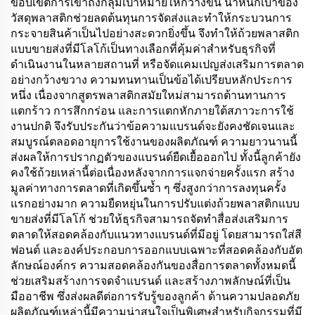
ขอบเขตการเข้าถึงกลุ่มเป้าหมายให้กว้างขึ้น น้ำหนักเบาของ
วัสดุพลาสติกช่วยลดต้นทุนการจัดส่งและทำให้กระบวนการ
กระจายสินค้าเป็นไปอย่างสะดวกยิ่งขึ้น จึงทำให้ถ้วยพลาสติก
แบบขายส่งที่มีโลโก้เป็นทางเลือกที่คุ้มค่าสำหรับธุรกิจที่
ดำเนินงานในหลายสถานที่ หรือจัดแคมเปญส่งเสริมการตลาด
อย่างกว้างขวาง ความทนทานเป็นข้อได้เปรียบหลักประการ
หนึ่ง เนื่องจากสูตรพลาสติกสมัยใหม่สามารถต้านทานการ
แตกร้าว การสึกกร่อน และการแตกหักภายใต้สภาวะการใช้
งานปกติ จึงรับประกันว่าข้อความแบรนด์จะยังคงชัดเจนและ
สมบูรณ์ตลอดอายุการใช้งานของผลิตภัณฑ์ ความยาวนานนี้
ส่งผลให้การปรากฏตัวของแบรนด์ยืดเยื้อออกไป ทั้งนี้ลูกค้ายัง
คงใช้ถ้วยเหล่านี้ต่อเนื่องหลังจากการแจกจ่ายครั้งแรก สร้าง
มูลค่าทางการตลาดที่เกิดขึ้นซ้ำ ๆ ซึ่งสูงกว่าการลงทุนครั้ง
แรกอย่างมาก ความยืดหยุ่นในการปรับแต่งถ้วยพลาสติกแบบ
ขายส่งที่มีโลโก้ ช่วยให้ธุรกิจสามารถจัดทำสื่อส่งเสริมการ
ตลาดให้สอดคล้องกับแนวทางแบรนด์ที่มีอยู่ โดยสามารถใส่สี
ฟอนต์ และองค์ประกอบการออกแบบเฉพาะที่สอดคล้องกับอัต
ลักษณ์องค์กร ความสอดคล้องกันของสื่อการตลาดทั้งหมดนี้
ช่วยเสริมสร้างการจดจำแบรนด์ และสร้างภาพลักษณ์ที่เป็น
มืออาชีพ ซึ่งส่งผลดีต่อการรับรู้ของลูกค้า ด้านความปลอดภัย
ผลิตภัณฑ์เหล่านี้มีความน่าสนใจเป็นพิเศษสำหรับกิจกรรมที่มี