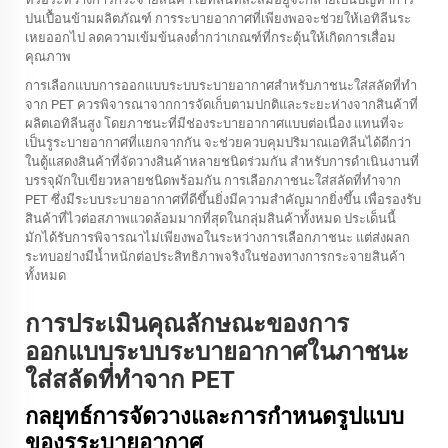
ปนเปื้อนข้ามผลิตภัณฑ์ การระบายอากาศที่เพียงพอจะช่วยให้เอทิลีนระ
เหยออกไป ลดความเข้มข้นลงต่ำกว่าเกณฑ์ที่กระตุ้นให้เกิดการเสื่อม
คุณภาพ
การเลือกแบบการออกแบบระบบระบายอากาศสำหรับภาชนะใส่สลัดที่ทำ
จาก PET ควรพิจารณาจากการจัดเก็บตามปกติและระยะห่างจากสินค้าที่
ผลิตเอทิลีนสูง โดยภาชนะที่มีช่องระบายอากาศแบบต่อเนื่อง แทนที่จะ
เป็นรูระบายอากาศที่แยกจากกัน จะช่วยควบคุมปริมาณเอทิลีนได้ดีกว่า
ในตู้แสดงสินค้าที่จัดวางสินค้าหลายชนิดร่วมกัน สำหรับการดำเนินงานที่
บรรจุผักใบเขียวหลายชนิดพร้อมกัน การเลือกภาชนะใส่สลัดที่ทำจาก
PET ซึ่งมีระบบระบายอากาศที่ดีขึ้นยิ่งมีความสำคัญมากยิ่งขึ้น เพื่อรองรับ
สินค้าที่ไวต่อสภาพแวดล้อมมากที่สุดในกลุ่มสินค้าทั้งหมด ประเด็นนี้
มักได้รับการพิจารณาไม่เพียงพอในระหว่างการเลือกภาชนะ แต่ส่งผลก
ระทบอย่างมีน้ำหนักต่อประสิทธิภาพจริงในช่องทางการกระจายสินค้า
ทั้งหมด
การประเมินคุณลักษณะของการ
ออกแบบระบบระบายอากาศในภาชนะ
ใส่สลัดที่ทำจาก PET
กลยุทธ์การจัดวางและการกำหนดรูปแบบ
ของรูระบายอากาศ