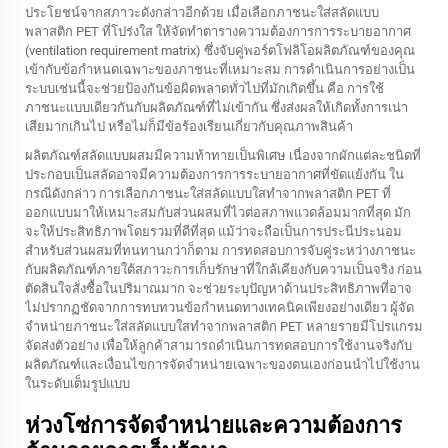
ประโยชน์จากสภาวะดังกล่าวอีกด้วย เมื่อเลือกภาชนะใส่สลัดแบบ
พลาสติก PET ที่โปร่งใส ให้จัดทำตารางความต้องการการระบายอากาศ
(ventilation requirement matrix) ซึ่งจับคู่พอร์ตโฟลิโอผลิตภัณฑ์ของคุณ
เข้ากับข้อกำหนดเฉพาะของภาชนะที่เหมาะสม การดำเนินการอย่างเป็น
ระบบเช่นนี้จะช่วยป้องกันข้อผิดพลาดทั่วไปที่มักเกิดขึ้น คือ การใช้
ภาชนะแบบเดียวกันกับผลิตภัณฑ์ที่ไม่เข้ากัน ซึ่งส่งผลให้เกิดทั้งการเน่า
เสียมากเกินไป หรือไม่ก็มีข้อร้องเรียนเกี่ยวกับคุณภาพสินค้า
ผลิตภัณฑ์สลัดแบบผสมมีความท้าทายเป็นพิเศษ เนื่องจากผักแต่ละชนิดที่
ประกอบเป็นสลัดอาจมีความต้องการการระบายอากาศที่ขัดแย้งกัน ใน
กรณีดังกล่าว การเลือกภาชนะใส่สลัดแบบใสทำจากพลาสติก PET ที่
ออกแบบมาให้เหมาะสมกับส่วนผสมที่ไวต่อสภาพแวดล้อมมากที่สุด มัก
จะให้ประสิทธิภาพโดยรวมที่ดีที่สุด แม้ว่าจะถือเป็นการประนีประนอม
สำหรับส่วนผสมที่ทนทานกว่าก็ตาม การทดสอบการจับคู่ระหว่างภาชนะ
กับผลิตภัณฑ์ภายใต้สภาวะการเก็บรักษาที่ใกล้เคียงกับความเป็นจริง ก่อน
ตัดสินใจสั่งซื้อในปริมาณมาก จะช่วยระบุปัญหาด้านประสิทธิภาพที่อาจ
ไม่ปรากฏชัดจากการทบทวนข้อกำหนดทางเทคนิคเพียงอย่างเดียว ผู้จัด
จำหน่ายภาชนะใส่สลัดแบบใสทำจากพลาสติก PET หลายรายมีโปรแกรม
จัดส่งตัวอย่าง เพื่อให้ลูกค้าสามารถดำเนินการทดสอบการใช้งานจริงกับ
ผลิตภัณฑ์และเงื่อนไขการจัดจำหน่ายเฉพาะของตนเองก่อนนำไปใช้งาน
ในระดับเต็มรูปแบบ
ห่วงโซ่การจัดจำหน่ายและความต้องการ