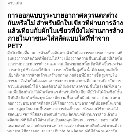
ควบแน่น
การออกแบบรูระบายอากาศควรแตกต่าง
กันหรือไม่ สำหรับผักใบเขียวที่ผ่านการล้าง
แล้วเทียบกับผักใบเขียวที่ยังไม่ผ่านการล้าง
ภายในภาชนะใส่สลัดแบบใสที่ทำจาก
PET?
ผักใบเขียวที่ผ่านการล้างเบื้องต้นมาแล้วมักต้องการระบบระบายอากาศที่
รุนแรงกว่าผลิตภัณฑ์ที่ยังไม่ได้ล้าง เนื่องจากความชื้นบนพื้นผิวที่เกิดขึ้น
ระหว่างกระบวนการล้าง และความเสียหายของเนื้อเยื่อที่เกิดขึ้นระหว่าง
การแปรรูป ซึ่งส่งผลให้อัตราการหายใจเพิ่มสูงขึ้น น้ำที่ค้างอยู่บนผักใบ
เขียวที่ผ่านการล้างแล้วจะสร้างสภาพแวดล้อมที่มีความชื้นสูงภายใน
ภาชนะ จึงจำเป็นต้องออกแบบระบบระบายอากาศที่สามารถป้องกันการ
ควบแน่นของน้ำได้ ขณะเดียวกันก็ยังคงรักษาความชื้นในระดับที่เหมาะ
สมเพื่อป้องกันไม่ให้ผักเหี่ยวเฉา สำหรับผักใบเขียวที่ยังไม่ได้ล้างซึ่งมีชั้น
คิวติเคิลป้องกันที่สมบูรณ์และมีความชื้นบนพื้นผิวน้อยกว่า สามารถทน
ต่อการระบายอากาศที่ลดลงได้ โดยการระบายอากาศที่น้อยลงนี้จะช่วย
ลดการสูญเสียความชื้นระหว่างการจัดเก็บ หลายโรงงานใช้ภาชนะใส่
สลัดแบบ PET ที่ใสและต่างกันสำหรับผลิตภัณฑ์ที่ผ่านการล้างแล้วกับ
ผลิตภัณฑ์ที่ยังไม่ได้ล้าง เพื่อปรับแต่งคุณลักษณะการระบายอากาศให้
เหมาะสมกับความต้องการเฉพาะของแต่ละประเภทผลิตภัณฑ์ แทนที่จะ
พยายามใช้การออกแบบแบบเดียวกันกับผลิตภัณฑ์ที่มีลักษณะต่างกัน