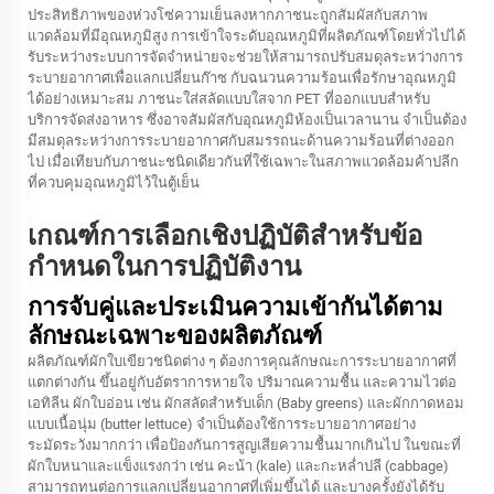
ประสิทธิภาพของห่วงโซ่ความเย็นลงหากภาชนะถูกสัมผัสกับสภาพ
แวดล้อมที่มีอุณหภูมิสูง การเข้าใจระดับอุณหภูมิที่ผลิตภัณฑ์โดยทั่วไปได้
รับระหว่างระบบการจัดจำหน่ายจะช่วยให้สามารถปรับสมดุลระหว่างการ
ระบายอากาศเพื่อแลกเปลี่ยนก๊าซ กับฉนวนความร้อนเพื่อรักษาอุณหภูมิ
ได้อย่างเหมาะสม ภาชนะใส่สลัดแบบใสจาก PET ที่ออกแบบสำหรับ
บริการจัดส่งอาหาร ซึ่งอาจสัมผัสกับอุณหภูมิห้องเป็นเวลานาน จำเป็นต้อง
มีสมดุลระหว่างการระบายอากาศกับสมรรถนะด้านความร้อนที่ต่างออก
ไป เมื่อเทียบกับภาชนะชนิดเดียวกันที่ใช้เฉพาะในสภาพแวดล้อมค้าปลีก
ที่ควบคุมอุณหภูมิไว้ในตู้เย็น
เกณฑ์การเลือกเชิงปฏิบัติสำหรับข้อ
กำหนดในการปฏิบัติงาน
การจับคู่และประเมินความเข้ากันได้ตาม
ลักษณะเฉพาะของผลิตภัณฑ์
ผลิตภัณฑ์ผักใบเขียวชนิดต่าง ๆ ต้องการคุณลักษณะการระบายอากาศที่
แตกต่างกัน ขึ้นอยู่กับอัตราการหายใจ ปริมาณความชื้น และความไวต่อ
เอทิลีน ผักใบอ่อน เช่น ผักสลัดสำหรับเด็ก (Baby greens) และผักกาดหอม
แบบเนื้อนุ่ม (butter lettuce) จำเป็นต้องใช้การระบายอากาศอย่าง
ระมัดระวังมากกว่า เพื่อป้องกันการสูญเสียความชื้นมากเกินไป ในขณะที่
ผักใบหนาและแข็งแรงกว่า เช่น คะน้า (kale) และกะหล่ำปลี (cabbage)
สามารถทนต่อการแลกเปลี่ยนอากาศที่เพิ่มขึ้นได้ และบางครั้งยังได้รับ