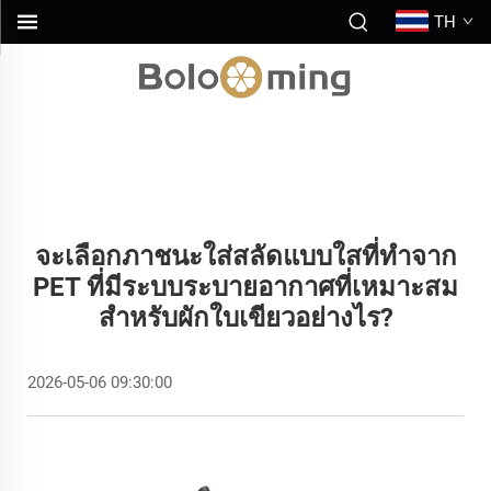
TH
จะเลือกภาชนะใส่สลัดแบบใสที่ทำจาก
PET ที่มีระบบระบายอากาศที่เหมาะสม
สำหรับผักใบเขียวอย่างไร?
2026-05-06 09:30:00