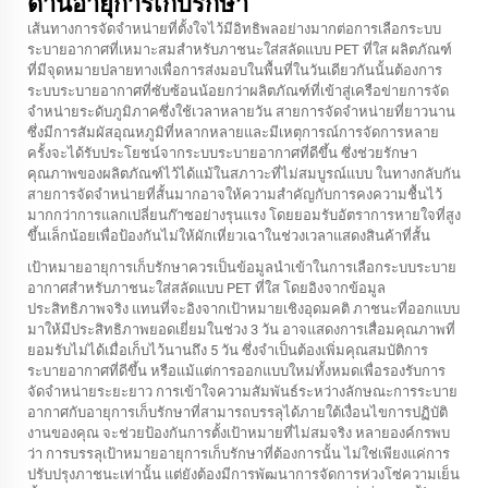
ด้านอายุการเก็บรักษา
เส้นทางการจัดจำหน่ายที่ตั้งใจไว้มีอิทธิพลอย่างมากต่อการเลือกระบบ
ระบายอากาศที่เหมาะสมสำหรับภาชนะใส่สลัดแบบ PET ที่ใส ผลิตภัณฑ์
ที่มีจุดหมายปลายทางเพื่อการส่งมอบในพื้นที่ในวันเดียวกันนั้นต้องการ
ระบบระบายอากาศที่ซับซ้อนน้อยกว่าผลิตภัณฑ์ที่เข้าสู่เครือข่ายการจัด
จำหน่ายระดับภูมิภาคซึ่งใช้เวลาหลายวัน สายการจัดจำหน่ายที่ยาวนาน
ซึ่งมีการสัมผัสอุณหภูมิที่หลากหลายและมีเหตุการณ์การจัดการหลาย
ครั้งจะได้รับประโยชน์จากระบบระบายอากาศที่ดีขึ้น ซึ่งช่วยรักษา
คุณภาพของผลิตภัณฑ์ไว้ได้แม้ในสภาวะที่ไม่สมบูรณ์แบบ ในทางกลับกัน
สายการจัดจำหน่ายที่สั้นมากอาจให้ความสำคัญกับการคงความชื้นไว้
มากกว่าการแลกเปลี่ยนก๊าซอย่างรุนแรง โดยยอมรับอัตราการหายใจที่สูง
ขึ้นเล็กน้อยเพื่อป้องกันไม่ให้ผักเหี่ยวเฉาในช่วงเวลาแสดงสินค้าที่สั้น
เป้าหมายอายุการเก็บรักษาควรเป็นข้อมูลนำเข้าในการเลือกระบบระบาย
อากาศสำหรับภาชนะใส่สลัดแบบ PET ที่ใส โดยอิงจากข้อมูล
ประสิทธิภาพจริง แทนที่จะอิงจากเป้าหมายเชิงอุดมคติ ภาชนะที่ออกแบบ
มาให้มีประสิทธิภาพยอดเยี่ยมในช่วง 3 วัน อาจแสดงการเสื่อมคุณภาพที่
ยอมรับไม่ได้เมื่อเก็บไว้นานถึง 5 วัน ซึ่งจำเป็นต้องเพิ่มคุณสมบัติการ
ระบายอากาศที่ดีขึ้น หรือแม้แต่การออกแบบใหม่ทั้งหมดเพื่อรองรับการ
จัดจำหน่ายระยะยาว การเข้าใจความสัมพันธ์ระหว่างลักษณะการระบาย
อากาศกับอายุการเก็บรักษาที่สามารถบรรลุได้ภายใต้เงื่อนไขการปฏิบัติ
งานของคุณ จะช่วยป้องกันการตั้งเป้าหมายที่ไม่สมจริง หลายองค์กรพบ
ว่า การบรรลุเป้าหมายอายุการเก็บรักษาที่ต้องการนั้น ไม่ใช่เพียงแค่การ
ปรับปรุงภาชนะเท่านั้น แต่ยังต้องมีการพัฒนาการจัดการห่วงโซ่ความเย็น