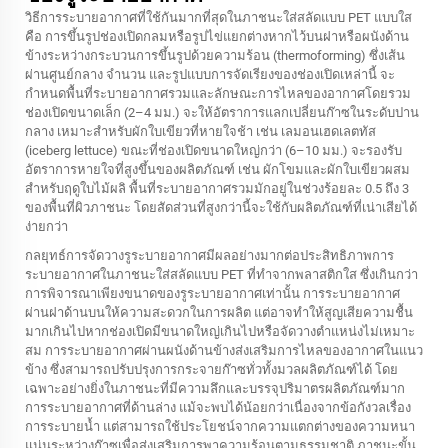
วิธีการระบายอากาศที่ใช้กันมากที่สุดในภาชนะใส่สลัดแบบ PET แบบใส
คือ การขึ้นรูปช่องเปิดกลมหรือรูปไข่แยกต่างหากไว้บนฝาหรือผนังด้าน
ข้างระหว่างกระบวนการขึ้นรูปด้วยความร้อน (thermoforming) ซึ่งเส้น
ผ่านศูนย์กลาง จำนวน และรูปแบบการจัดเรียงของช่องเปิดเหล่านี้ จะ
กำหนดพื้นที่ระบายอากาศรวมและลักษณะการไหลของอากาศโดยรวม
ช่องเปิดขนาดเล็ก (2–4 มม.) จะให้อัตราการแลกเปลี่ยนก๊าซในระดับปาน
กลาง เหมาะสำหรับผักใบเขียวที่หายใจช้า เช่น เลมอนเฮดเลตทัส
(iceberg lettuce) ขณะที่ช่องเปิดขนาดใหญ่กว่า (6–10 มม.) จะรองรับ
อัตราการหายใจที่สูงขึ้นของผลิตภัณฑ์ เช่น ผักโขมและผักใบเขียวผสม
สำหรับฤดูใบไม้ผลิ พื้นที่ระบายอากาศรวมมักอยู่ในช่วงร้อยละ 0.5 ถึง 3
ของพื้นที่ผิวภาชนะ โดยสัดส่วนที่สูงกว่านี้จะใช้กับผลิตภัณฑ์ที่เน่าเสียได้
ง่ายกว่า
กลยุทธ์การจัดวางรูระบายอากาศมีผลอย่างมากต่อประสิทธิภาพการ
ระบายอากาศในภาชนะใส่สลัดแบบ PET ที่ทำจากพลาสติกใส ซึ่งเกินกว่า
การพิจารณาเพียงขนาดของรูระบายอากาศเท่านั้น การระบายอากาศ
ผ่านฝาด้านบนให้ความสะดวกในการผลิต แต่อาจทำให้สูญเสียความชื้น
มากเกินไปหากช่องเปิดมีขนาดใหญ่เกินไปหรือจัดวางตำแหน่งไม่เหมาะ
สม การระบายอากาศผ่านผนังด้านข้างส่งเสริมการไหลของอากาศในแนว
ข้าง ซึ่งสามารถปรับปรุงการกระจายก๊าซทั่วทั้งมวลผลิตภัณฑ์ได้ โดย
เฉพาะอย่างยิ่งในภาชนะที่มีความลึกและบรรจุปริมาตรผลิตภัณฑ์มาก
การระบายอากาศที่ด้านล่าง แม้จะพบได้น้อยกว่าเนื่องจากข้อกังวลเรื่อง
การระบายน้ำ แต่สามารถใช้ประโยชน์จากความแตกต่างของความหนา
แน่นระหว่างก๊าซเพื่อส่งเสริมการพาความร้อนตามธรรมชาติ ภาชนะขั้น