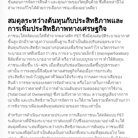
ขั้นตอนการจัดการสินค้า และคุณภาพของวัตถุดิบด้วย ซึ่งสิ่งเหล่านี้ไม่
สามารถแก้ไขได้ด้วยการเลือกภาชนะเพียงอย่างเดียว
สมดุลระหว่างต้นทุนกับประสิทธิภาพและ
การเพิ่มประสิทธิภาพทางเศรษฐกิจ
ภาชนะใส่สลัดแบบใสที่ทำจากพลาสติก PET ซึ่งมีคุณสมบัติระบายอากาศ
ขั้นสูง มักมีราคาสูงกว่าแบบพื้นฐาน จึงจำเป็นต้องปรับสมดุลระหว่าง
ต้นทุนกับประสิทธิภาพอย่างรอบคอบเพื่อรักษาผลกำไร นวัตกรรมการ
ระบายอากาศที่เหนือกว่า เช่น การเจาะรูขนาดเล็กจิ๋ว (microperforation)
ฟิล์มที่สามารถระบายอากาศได้ หรือวาล์วแบบบูรณาการ ทำให้ต้นทุน
ภาชนะเพิ่มขึ้น 15–40% เมื่อเทียบกับช่องเปิดแบบฉีดขึ้นรูปธรรมดา
เท่านั้น การลงทุนนี้จึงคุ้มค่าทางเศรษฐกิจก็ต่อเมื่อการยกระดับ
ประสิทธิภาพนำไปสู่มูลค่าที่วัดผลได้จริง เช่น การลดการเน่าเสียของ
สินค้า การขยายขอบเขตการจัดจำหน่าย หรือโอกาสในการตั้งราคา
สินค้าสูงกว่าตลาดทั่วไป การคำนวณต้นทุนรวมตลอดอายุการใช้งาน
(Total Cost of Ownership) ซึ่งรวมถึงราคาภาชนะ ความสูญเสียจากการ
เน่าเสีย และประสิทธิภาพในการจัดการ จะให้ภาพโดยรวมที่ครบถ้วนกว่า
การพิจารณาเพียงแค่ต้นทุนต่อหน่วยของภาชนะเท่านั้น
สำหรับการดำเนินงานหลายประเภท การเลือกภาชนะใส่สลัดแบบ PET
ระดับกลางที่มีช่องระบายอากาศแบบทั่วไปซึ่งออกแบบมาอย่างดี จะให้
สมดุลที่เหมาะสมที่สุดระหว่างประสิทธิภาพและการต้นทุน ภาชนะที่มี
ราคาแพงที่สุดไม่จำเป็นต้องเป็นทางเลือกที่เหมาะสมที่สุดเสมอไป โดย