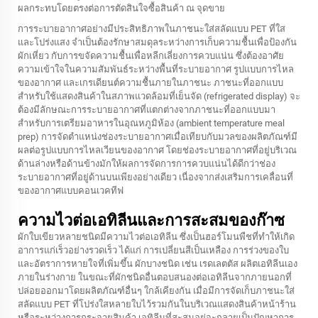
ผลกระทบโดยตรงต่อการตัดสินใจซื้อสินค้า ณ จุดขาย
การระบายอากาศอย่างมีประสิทธิภาพในภาชนะใส่สลัดแบบ PET ที่ใส
และโปร่งแสง จำเป็นต้องรักษาสมดุลระหว่างการเก็บความชื้นเพื่อป้องกัน
ผักเหี่ยว กับการขจัดความชื้นเพื่อหลีกเลี่ยงการควบแน่น ซึ่งต้องอาศัย
ความเข้าใจในความสัมพันธ์ระหว่างพื้นที่ระบายอากาศ รูปแบบการไหล
ของอากาศ และเกรเดียนต์ความชื้นภายในภาชนะ ภาชนะที่ออกแบบ
สำหรับใช้แสดงสินค้าในสภาพแวดล้อมที่เย็นจัด (refrigerated display) จะ
ต้องมีลักษณะการระบายอากาศที่แตกต่างจากภาชนะที่ออกแบบมา
สำหรับการเตรียมอาหารในอุณหภูมิห้อง (ambient temperature meal
prep) การจัดตำแหน่งช่องระบายอากาศเมื่อเทียบกับมวลของผลิตภัณฑ์มี
ผลต่อรูปแบบการไหลเวียนของอากาศ โดยช่องระบายอากาศที่อยู่บริเวณ
ด้านล่างหรือด้านข้างมักให้ผลการจัดการการควบแน่นได้ดีกว่าช่อง
ระบายอากาศที่อยู่ด้านบนเพียงอย่างเดียว เนื่องจากส่งเสริมการเคลื่อนที่
ของอากาศแบบคอนเวคทีฟ
ความไวต่อเอทิลีนและการสะสมของก๊าซ
ผักใบเขียวหลายชนิดมีความไวต่อเอทิลีน ซึ่งเป็นฮอร์โมนพืชที่ทำให้เกิด
อาการแก่เร็วอย่างรวดเร็ว ได้แก่ การเปลี่ยนสีเป็นเหลือง การร่วงของใบ
และอัตราการหายใจที่เพิ่มขึ้น ผักบางชนิด เช่น เรดเลตตัส ผลิตเอทิลีนเอง
ภายในร่างกาย ในขณะที่ผักชนิดอื่นตอบสนองต่อเอทิลีนจากภายนอกที่
ปล่อยออกมาโดยผลิตภัณฑ์อื่นๆ ใกล้เคียงกัน เมื่อมีการจัดเก็บภาชนะใส่
สลัดแบบ PET ที่โปร่งใสหลายใบไว้รวมกันในบริเวณแสดงสินค้าหน้าร้าน
หรือระหว่างการกระจายสินค้า เอทิลีนที่สะสมอยู่จะกลายเป็นปัญหาการ