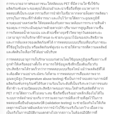
การระบายอากาศของภาชนะใส่สลัดแบบ PET ที่มีความใส ซึ่งใช้กับ
ผลิตภัณฑ์เฉพาะของคุณได้แม่นยำและน่าเชื่อถือที่สุด แนวทางการ
ทดสอบที่เป็นระบบควรรวมถึงการนำผักใบเขียวจากหลายล็อตการผลิตมา
บรรจุในภาชนะที่กำลังพิจารณา และเก็บไว้ภายใต้สภาวะอุณหภูมิที่
ควบคุมอย่างเคร่งครัด ให้สอดคล้องกับสภาพแวดล้อมการกระจายสินค้า
ของคุณ การประเมินคุณภาพด้วยตาเปล่า ปริมาณการสูญเสียความชื้น
การเกิดหยดน้ำควบแน่น และตัวบ่งชี้ทางจุลชีววิทยาทุกวันตลอดระยะ
เวลาอายุการเก็บรักษาที่กำหนด จะช่วยระบุแนวโน้มของประสิทธิภาพ
และการล้มเหลวของผลิตภัณฑ์ได้ การทดสอบแบบเปรียบเทียบกับภาชนะ
ที่ใช้อยู่ในปัจจุบัน หรือผลิตภัณฑ์คู่แข่ง จะช่วยให้สามารถตีความผลลัพธ์
และตัดสินใจเลือกใช้ได้อย่างมีบริบท
การทดสอบอายุการเก็บรักษาแบบเร่งด่วนโดยใช้อุณหภูมิสูงหรือสภาวะที่
ถูกทำให้เครียดอย่างตั้งใจ สามารถให้ข้อมูลเชิงลึกเบื้องต้นเกี่ยวกับ
ประสิทธิภาพได้รวดเร็วกว่าการทดสอบแบบเรียลไทม์ แม้ว่าผลลัพธ์ที่ได้
จะต้องตีความอย่างระมัดระวังก็ตาม การทดสอบการเสื่อมสภาพจาก
อุณหภูมิสูง (Temperature abuse testing) ซึ่งเป็นการจำลองสถานการณ์ที่
ผลิตภัณฑ์บรรจุภัณฑ์ได้รับความร้อนในระดับที่เป็นจริงระหว่างการขนส่ง
ที่ล่าช้า จะช่วยเปิดเผยประสิทธิภาพของภาชนะใสสำหรับสลัดที่ทำจาก
PET ภายใต้สภาวะที่ไม่เหมาะสม ซึ่งเกิดขึ้นจริงอย่างหลีกเลี่ยงไม่ได้ใน
ระบบการจัดจำหน่ายจริง การรวมสถานการณ์ที่เลวร้ายที่สุดไว้ในการ
ทดสอบเพื่อยืนยันคุณสมบัติ (validation testing) จะช่วยป้องกันไม่ให้เกิด
เหตุการณ์ไม่คาดฝันหลังจากการนำไปใช้งานจริงในวงกว้าง เมื่อความ
เป็นจริงในการปฏิบัติงานแตกต่างไปจากสภาวะในห้องปฏิบัติการที่