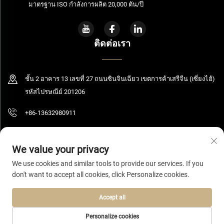
มาตรฐาน ISO กำลังการผลิต 20,000 ตัน/ปี
ติดต่อเรา
ชั้น 2 อาคาร 13 เลขที่ 27 ถนนซินจินเฉียว เขตการค้าเสรีจีน (เซี่ยงไฮ้)
รหัสไปรษณีย์ 201206
+86-13632980911
[email protected]
We value your privacy
We use cookies and similar tools to provide our services. If you
don't want to accept all cookies, click Personalize cookies.
ลิขสิทธิ์ © 2026 เซี่ยงไฮ้ โบลูมิง เทคโนโลยี จำกัด สงวนสิทธิ์ทั้งหมด
นโยบาย
ความเป็นส่วนตัว
Accept all
Personalize cookies