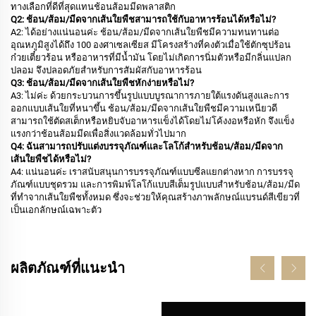
ทางเลือกที่ดีที่สุดแทนช้อนส้อมมีดพลาสติก
Q2: ช้อน/ส้อม/มีดจากเส้นใยพืชสามารถใช้กับอาหารร้อนได้หรือไม่?
A2: ได้อย่างแน่นอนค่ะ ช้อน/ส้อม/มีดจากเส้นใยพืชมีความทนทานต่อ
อุณหภูมิสูงได้ถึง 100 องศาเซลเซียส มีโครงสร้างที่คงตัวเมื่อใช้ตักซุปร้อน
ก๋วยเตี๋ยวร้อน หรืออาหารที่มีน้ำมัน โดยไม่เกิดการนิ่มตัวหรือมีกลิ่นแปลก
ปลอม จึงปลอดภัยสำหรับการสัมผัสกับอาหารร้อน
Q3: ช้อน/ส้อม/มีดจากเส้นใยพืชหักง่ายหรือไม่?
A3: ไม่ค่ะ ด้วยกระบวนการขึ้นรูปแบบบูรณาการภายใต้แรงดันสูงและการ
ออกแบบเส้นใยที่หนาขึ้น ช้อน/ส้อม/มีดจากเส้นใยพืชมีความเหนียวดี
สามารถใช้ตัดสเต็กหรือหยิบจับอาหารแข็งได้โดยไม่โค้งงอหรือหัก จึงแข็ง
แรงกว่าช้อนส้อมมีดเพื่อสิ่งแวดล้อมทั่วไปมาก
Q4: ฉันสามารถปรับแต่งบรรจุภัณฑ์และโลโก้สำหรับช้อน/ส้อม/มีดจาก
เส้นใยพืชได้หรือไม่?
A4: แน่นอนค่ะ เราสนับสนุนการบรรจุภัณฑ์แบบซีลแยกต่างหาก การบรรจุ
ภัณฑ์แบบชุดรวม และการพิมพ์โลโก้แบบสีเต็มรูปแบบสำหรับช้อน/ส้อม/มีด
ที่ทำจากเส้นใยพืชทั้งหมด ซึ่งจะช่วยให้คุณสร้างภาพลักษณ์แบรนด์สีเขียวที่
เป็นเอกลักษณ์เฉพาะตัว
ผลิตภัณฑ์ที่แนะนำ