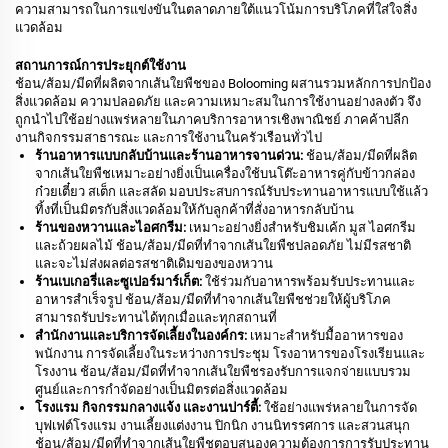
ความสามารถในการแข่งขันในตลาดภายใต้แนวโน้มการบริโภคที่ใส่ใจสิ่ง
แวดล้อม
สถานการณ์การประยุกต์ใช้งาน
ช้อน/ส้อม/มีดที่ผลิตจากเส้นใยพืชของ Bolooming ผสานรวมหลักการปกป้อง
สิ่งแวดล้อม ความปลอดภัย และความเหมาะสมในการใช้งานอย่างลงตัว จึง
ถูกนำไปใช้อย่างแพร่หลายในภาคบริการอาหารเชิงพาณิชย์ ภาคค้าปลีก
งานกิจกรรมสาธารณะ และการใช้งานในครัวเรือนทั่วไป
ร้านอาหารแบบกลับบ้านและร้านอาหารจานด่วน:
ช้อน/ส้อม/มีดที่ผลิต
จากเส้นใยพืชเหมาะอย่างยิ่งเป็นเครื่องใช้บนโต๊ะอาหารคู่กับข้าวกล่อง
ก๋วยเตี๋ยว สเต็ก และสลัด มอบประสบการณ์รับประทานอาหารแบบใช้แล้ว
ทิ้งที่เป็นมิตรกับสิ่งแวดล้อมให้กับลูกค้าที่สั่งอาหารกลับบ้าน
ร้านของหวานและไอศกรีม:
เหมาะอย่างยิ่งสำหรับชิมเค้ก มูส ไอศกรีม
และถ้วยผลไม้ ช้อน/ส้อม/มีดที่ทำจากเส้นใยพืชปลอดภัย ไม่มีรสชาติ
และจะไม่ส่งผลต่อรสชาติเดิมของของหวาน
ร้านเบเกอรี่และซูเปอร์มาร์เก็ต:
ใช้ร่วมกับอาหารพร้อมรับประทานและ
อาหารสำเร็จรูป ช้อน/ส้อม/มีดที่ทำจากเส้นใยพืชช่วยให้ผู้บริโภค
สามารถรับประทานได้ทุกเมื่อและทุกสถานที่
สำนักงานและบริการจัดเลี้ยงในองค์กร:
เหมาะสำหรับมื้ออาหารของ
พนักงาน การจัดเลี้ยงในระหว่างการประชุม โรงอาหารของโรงเรียนและ
โรงงาน ช้อน/ส้อม/มีดที่ทำจากเส้นใยพืชรองรับการแจกจ่ายแบบรวม
ศูนย์และการกำจัดอย่างเป็นมิตรต่อสิ่งแวดล้อม
โรงแรม กิจกรรมกลางแจ้ง และงานปาร์ตี้:
ใช้อย่างแพร่หลายในการจัด
บุฟเฟต์โรงแรม งานเลี้ยงแต่งงาน ปิกนิก งานนิทรรศการ และสวนสนุก
ช้อน/ส้อม/มีดที่ทำจากเส้นใยพืชตอบสนองความต้องการการรับประทาน