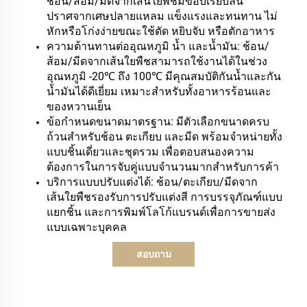
ช้อน/ส้อม/มีดจากเส้นใยพืชมีขอบเรียบลื่น
ปราศจากเศษปลายแหลม แข็งแรงและทนทาน ไม่
หักหรือโก่งง่ายขณะใช้ตัด หยิบจับ หรือตักอาหาร
ความต้านทานต่ออุณหภูมิ น้ำ และน้ำมัน: ช้อน/
ส้อม/มีดจากเส้นใยพืชสามารถใช้งานได้ในช่วง
อุณหภูมิ -20℃ ถึง 100℃ มีคุณสมบัติกันน้ำและกัน
น้ำมันได้ดีเยี่ยม เหมาะสำหรับทั้งอาหารร้อนและ
ของหวานเย็น
ข้อกำหนดขนาดมาตรฐาน: มีตัวเลือกขนาดครบ
ถ้วนสำหรับช้อน ตะเกียบ และมีด พร้อมจำหน่ายทั้ง
แบบชิ้นเดี่ยวและชุดรวม เพื่อตอบสนองความ
ต้องการในการจับคู่แบบจำนวนมากสำหรับการค้า
บริการแบบปรับแต่งได้: ช้อน/ตะเกียบ/มีดจาก
เส้นใยพืชรองรับการปรับแต่งสี การบรรจุภัณฑ์แบบ
แยกชิ้น และการพิมพ์โลโก้แบรนด์เพื่อการขายส่ง
แบบเฉพาะบุคคล
สอบถาม