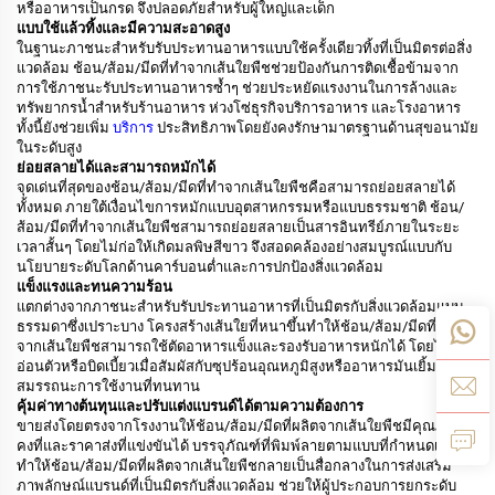
หรืออาหารเป็นกรด จึงปลอดภัยสำหรับผู้ใหญ่และเด็ก
แบบใช้แล้วทิ้งและมีความสะอาดสูง
ในฐานะภาชนะสำหรับรับประทานอาหารแบบใช้ครั้งเดียวทิ้งที่เป็นมิตรต่อสิ่ง
แวดล้อม ช้อน/ส้อม/มีดที่ทำจากเส้นใยพืชช่วยป้องกันการติดเชื้อข้ามจาก
การใช้ภาชนะรับประทานอาหารซ้ำๆ ช่วยประหยัดแรงงานในการล้างและ
ทรัพยากรน้ำสำหรับร้านอาหาร ห่วงโซ่ธุรกิจบริการอาหาร และโรงอาหาร
ทั้งนี้ยังช่วยเพิ่ม
บริการ
ประสิทธิภาพโดยยังคงรักษามาตรฐานด้านสุขอนามัย
ในระดับสูง
ย่อยสลายได้และสามารถหมักได้
จุดเด่นที่สุดของช้อน/ส้อม/มีดที่ทำจากเส้นใยพืชคือสามารถย่อยสลายได้
ทั้งหมด ภายใต้เงื่อนไขการหมักแบบอุตสาหกรรมหรือแบบธรรมชาติ ช้อน/
ส้อม/มีดที่ทำจากเส้นใยพืชสามารถย่อยสลายเป็นสารอินทรีย์ภายในระยะ
เวลาสั้นๆ โดยไม่ก่อให้เกิดมลพิษสีขาว จึงสอดคล้องอย่างสมบูรณ์แบบกับ
นโยบายระดับโลกด้านคาร์บอนต่ำและการปกป้องสิ่งแวดล้อม
แข็งแรงและทนความร้อน
แตกต่างจากภาชนะสำหรับรับประทานอาหารที่เป็นมิตรกับสิ่งแวดล้อมแบบ
ธรรมดาซึ่งเปราะบาง โครงสร้างเส้นใยที่หนาขึ้นทำให้ช้อน/ส้อม/มีดที่ผลิต
จากเส้นใยพืชสามารถใช้ตัดอาหารแข็งและรองรับอาหารหนักได้ โดยไม่
อ่อนตัวหรือบิดเบี้ยวเมื่อสัมผัสกับซุปร้อนอุณหภูมิสูงหรืออาหารมันเยิ้ม จึงมี
สมรรถนะการใช้งานที่ทนทาน
คุ้มค่าทางต้นทุนและปรับแต่งแบรนด์ได้ตามความต้องการ
ขายส่งโดยตรงจากโรงงานให้ช้อน/ส้อม/มีดที่ผลิตจากเส้นใยพืชมีคุณภาพ
คงที่และราคาส่งที่แข่งขันได้ บรรจุภัณฑ์ที่พิมพ์ลายตามแบบที่กำหนดเอง
ทำให้ช้อน/ส้อม/มีดที่ผลิตจากเส้นใยพืชกลายเป็นสื่อกลางในการส่งเสริม
ภาพลักษณ์แบรนด์ที่เป็นมิตรกับสิ่งแวดล้อม ช่วยให้ผู้ประกอบการยกระดับ