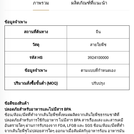
ภาพรวม
ผลิตภัณฑ์ที่แนะนำ
ข้อมูลจำเพาะ
สถานที่ต้นทาง
จีน
วัสดุ
สายใยพืช
รหัส HS
‌3924100000‌
ข้อมูลจำเพาะ
ตามแบบที่กำหนดเอง
ปริมาณสั่งซื้อขั้นต่ำ (MOQ)
ปรับปรุง
ข้อดีของสินค้า
ปลอดภัยสำหรับอาหารและไม่มีสาร BPA
ช้อน/ส้อม/มีดที่ทำจากเส้นใยพืชทั้งหมดผลิตจากเส้นใยพืชธรรมชาติที่
ปลอดภัยสำหรับการใช้กับอาหาร ไม่มีสาร BPA สารเรืองแสง และสารเคมี
อันตรายใดๆ ผ่านการรับรองจาก FDA, LFGB และ SGS ช้อน/ส้อม/มีดที่ทำ
จากเส้นใยพืชไม่ปล่อยสารใดๆ ออกมาเมื่อสัมผัสกับอาหารร้อน อาหารมัน