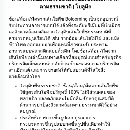
ตามธรรมชาติ | โบลูมิง
ช้อน/ส้อม/มีดจากเส้นใยพืช Bolooming เป็นชุดอุปกรณ์
รับประทานอาหารแบบใช้แล้วทิ้งระดับพรีเมียมที่เป็นมิตร
ต่อสิ่งแวดล้อม ผลิตจากวัตถุดิบเส้นใยพืชธรรมชาติที่
สามารถหมุนเวียนได้ เช่น กากอ้อย เส้นใยไม้ไผ่ และแป้ง
ข้าวโพด ออกแบบมาเพื่อแทนที่ภาชนะรับประทาน
อาหารแบบพลาสติกแบบดั้งเดิม โดยช้อน/ส้อม/มีดจาก
เส้นใยพืชเหล่านี้มอบทางเลือกที่สมบูรณ์แบบสำหรับธุรกิจ
บริการจัดเลี้ยงแบบนำกลับบ้าน ร้านของหวาน บริการจัด
งานอีเวนต์ และการขายส่งให้กับแบรนด์ที่ใส่ใจสิ่ง
แวดล้อมทั่วโลก
วัตถุดิบพืชธรรมชาติ: ช้อน/ส้อม/มีดจากเส้นใยพืช
ใช้สูตรเส้นใยพืชบริสุทธิ์ 100% ไม่มีส่วนผสมของ
พลาสติก ปลอดภัยและไม่มีกลิ่น รักษาคุณสมบัติ
ด้านการปกป้องสิ่งแวดล้อมตามธรรมชาติไว้อย่าง
สมบูรณ์
ประสิทธิภาพการขึ้นรูปแบบบูรณาการ:
กระบวนการขึ้นรูปแบบกดขึ้นรูปชิ้นเดียวทำให้