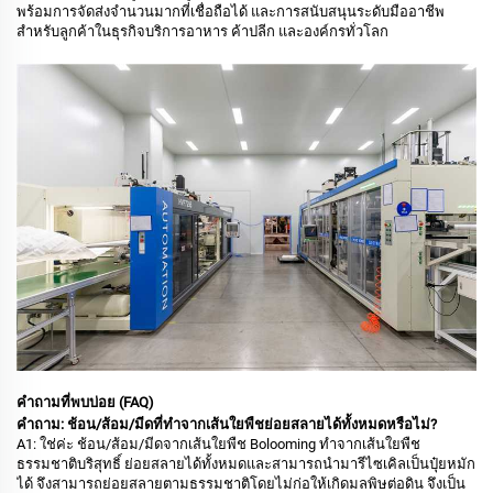
พร้อมการจัดส่งจำนวนมากที่เชื่อถือได้ และการสนับสนุนระดับมืออาชีพ
สำหรับลูกค้าในธุรกิจบริการอาหาร ค้าปลีก และองค์กรทั่วโลก
คำถามที่พบบ่อย (FAQ)
คำถาม: ช้อน/ส้อม/มีดที่ทำจากเส้นใยพืชย่อยสลายได้ทั้งหมดหรือไม่?
A1: ใช่ค่ะ ช้อน/ส้อม/มีดจากเส้นใยพืช Bolooming ทำจากเส้นใยพืช
ธรรมชาติบริสุทธิ์ ย่อยสลายได้ทั้งหมดและสามารถนำมารีไซเคิลเป็นปุ๋ยหมัก
ได้ จึงสามารถย่อยสลายตามธรรมชาติโดยไม่ก่อให้เกิดมลพิษต่อดิน จึงเป็น