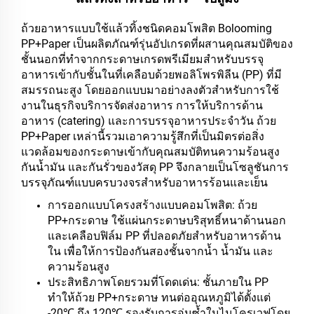
ถ้วยอาหารแบบใช้แล้วทิ้งชนิดคอมโพสิต Bolooming
PP+Paper เป็นผลิตภัณฑ์รุ่นอัปเกรดที่ผสานคุณสมบัติของ
ชั้นนอกที่ทำจากกระดาษเกรดพรีเมียมสำหรับบรรจุ
อาหารเข้ากับชั้นในที่เคลือบด้วยพอลิโพรพิลีน (PP) ที่มี
สมรรถนะสูง โดยออกแบบมาอย่างลงตัวสำหรับการใช้
งานในธุรกิจบริการจัดส่งอาหาร การให้บริการด้าน
อาหาร (catering) และการบรรจุอาหารประจำวัน ถ้วย
PP+Paper เหล่านี้รวมเอาความรู้สึกที่เป็นมิตรต่อสิ่ง
แวดล้อมของกระดาษเข้ากับคุณสมบัติทนความร้อนสูง
กันน้ำมัน และกันรั่วของวัสดุ PP จึงกลายเป็นโซลูชันการ
บรรจุภัณฑ์แบบครบวงจรสำหรับอาหารร้อนและเย็น
การออกแบบโครงสร้างแบบคอมโพสิต: ถ้วย
PP+กระดาษ ใช้แผ่นกระดาษบริสุทธิ์หนาด้านนอก
และเคลือบฟิล์ม PP ที่ปลอดภัยสำหรับอาหารด้าน
ใน เพื่อให้การป้องกันสองชั้นจากน้ำ น้ำมัน และ
ความร้อนสูง
ประสิทธิภาพโดยรวมที่โดดเด่น: ชั้นภายใน PP
ทำให้ถ้วย PP+กระดาษ ทนต่ออุณหภูมิได้ตั้งแต่
-20℃ ถึง 120℃ รองรับการอุ่นซ้ำในไมโครเวฟโดย