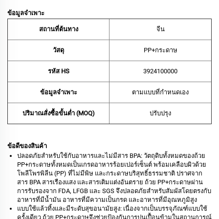
ข้อมูลจำเพาะ
สถานที่ต้นทาง
จีน
วัสดุ
PP+กระดาษ
รหัส HS
‌3924100000‌
ข้อมูลจำเพาะ
ตามแบบที่กำหนดเอง
ปริมาณสั่งซื้อขั้นต่ำ (MOQ)
ปรับปรุง
ข้อดีของสินค้า
ปลอดภัยสำหรับใช้กับอาหารและไม่มีสาร BPA: วัตถุดิบทั้งหมดของถ้วย
PP+กระดาษทั้งหมดเป็นเกรดอาหารร้อยเปอร์เซ็นต์ พร้อมเคลือบผิวด้วย
โพลีโพรพิลีน (PP) ที่ไม่มีพิษ และกระดาษบริสุทธิ์ธรรมชาติ ปราศจาก
สาร BPA สารเรืองแสง และสารเติมแต่งอันตราย ถ้วย PP+กระดาษผ่าน
การรับรองจาก FDA, LFGB และ SGS จึงปลอดภัยสำหรับสัมผัสโดยตรงกับ
อาหารที่มีน้ำมัน อาหารที่มีความเป็นกรด และอาหารที่มีอุณหภูมิสูง
แบบใช้แล้วทิ้งและมีระดับสุขอนามัยสูง: เนื่องจากเป็นบรรจุภัณฑ์แบบใช้
ครั้งเดียว ถ้วย PP+กระดาษจึงช่วยป้องกันการปนเปื้อนข้ามในสถานการณ์