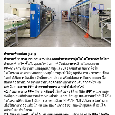
คำถามที่พบบ่อย (FAQ)
คำถามที่ 1: ชาม PP+กระดาษปลอดภัยสำหรับการอุ่นในไมโครเวฟหรือไม่?
คำตอบที่ 1: ใช่ ชั้นวัสดุคอมโพสิต PP ที่สัมผัสอาหารด้านในของชาม
PP+กระดาษมีความทนต่ออุณหภูมิสูงและปลอดภัยสำหรับการใช้ใน
ไมโครเวฟ สามารถทนต่ออุณหภูมิการอุ่นซ้ำได้สูงสุดถึง 120 องศาเซลเซียส
โดยไม่เกิดการบิดเบี้ยว มีกลิ่นแปลกปลอม หรือปล่อยสารอันตรายออก ซึ่ง
สอดคล้องตามมาตรฐานความปลอดภัยด้านอาหารระดับสากลทั้งหมด
Q2: ถ้วยกระดาษ PP+ ต่างจากถ้วยกระดาษทั่วไปอย่างไร?
A2: ถ้วยกระดาษ PP+ มีการเคลือบชั้นในด้วยพอลิโพรพิลีน (PP) คุณภาพสูง
ซึ่งมีคุณสมบัติด้านความต้านทานน้ำมัน ความร้อนสูง และความเข้ากันได้กับ
ไมโครเวฟที่เหนือกว่าถ้วยกระดาษเคลือบ PE ทั่วไป จึงไม่เกิดการนิ่มตัวง่าย
เมื่อใส่อาหารร้อนที่มีน้ำมัน และป้องกันการรั่วซึมของน้ำซุปและน้ำมันได้
อย่างมีประสิทธิภาพ
Q3: ฉันสามารถพิมพ์โลโก้แบรนด์ของตนเองลงบนถ้วยกระดาษ PP+ ได้หรือ