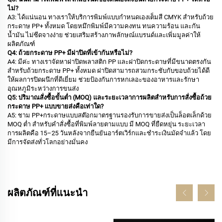
ไม่?
A3: ได้แน่นอน ทางเราให้บริการพิมพ์แบบกำหนดเองเต็มสี CMYK สำหรับถ้วย
กระดาษ PP+ ทั้งหมด โดยหมึกพิมพ์มีความคงทน ทนความร้อน และกัน
น้ำมัน ไม่ซีดจางง่าย ช่วยเสริมสร้างภาพลักษณ์แบรนด์และเพิ่มมูลค่าให้
ผลิตภัณฑ์
Q4: ถ้วยกระดาษ PP+ มีฝาปิดที่เข้ากันหรือไม่?
A4: มีค่ะ ทางเราจัดหาฝาปิดพลาสติก PP และฝาปิดกระดาษที่มีขนาดตรงกัน
สำหรับถ้วยกระดาษ PP+ ทั้งหมด ฝาปิดสามารถสวมกระชับกับขอบถ้วยได้ดี
ให้ผลการปิดผนึกที่ดีเยี่ยม ช่วยป้องกันการหกเลอะของอาหารและรักษา
อุณหภูมิระหว่างการขนส่ง
Q5: ปริมาณสั่งซื้อขั้นต่ำ (MOQ) และระยะเวลาการผลิตสำหรับการสั่งซื้อถ้วย
กระดาษ PP+ แบบขายส่งคือเท่าใด?
A5: ชาม PP+กระดาษแบบสต๊อกมาตรฐานรองรับการขายส่งเป็นล็อตเล็กด้วย
MOQ ต่ำ สำหรับคำสั่งซื้อที่พิมพ์ลายตามแบบ มี MOQ ที่ยืดหยุ่น ระยะเวลา
การผลิตคือ 15–25 วันหลังจากยืนยันอาร์ตเวิร์กและชำระเงินมัดจำแล้ว โดย
มีการจัดส่งทั่วโลกอย่างมั่นคง
ผลิตภัณฑ์ที่แนะนำ