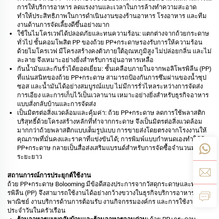
การให้บริการอาหาร ลดแรงงานและเวลาในการล้างทำความสะอาด
ทำให้ประสิทธิภาพในการดำเนินงานของร้านอาหาร โรงอาหาร และทีม
งานด้านการจัดเลี้ยงดีขึ้นอย่างมาก
ใช้ในไมโครเวฟได้ปลอดภัยและทนความร้อน: แตกต่างจากถ้วยกระดาษ
ทั่วไป ชั้นคอมโพสิต PP ของถ้วย PP+กระดาษรองรับการให้ความร้อน
ด้วยไมโครเวฟ มีโครงสร้างคงตัวภายใต้อุณหภูมิสูง ไม่ปล่อยกลิ่น และไม่
ละลาย จึงเหมาะอย่างยิ่งสำหรับการอุ่นอาหารเหลือ
กันน้ำมันและกันรั่วได้ยอดเยี่ยม: ชั้นเคลือบภายในจากพอลิโพรพิลีน (PP)
ที่แน่นสนิทของถ้วย PP+กระดาษ สามารถป้องกันการซึมผ่านของน้ำซุป
ซอส และน้ำมันได้อย่างสมบูรณ์แบบ ไม่มีการรั่วไหลระหว่างการจัดส่ง
การเอียง และการเก็บไว้เป็นเวลานาน เหมาะอย่างยิ่งสำหรับธุรกิจอาหาร
แบบสั่งกลับบ้านและการจัดส่ง
เป็นมิตรต่อสิ่งแวดล้อมและคุ้มค่า: ถ้วย PP+กระดาษ ลดการใช้พลาสติก
บริสุทธิ์ด้วยโครงสร้างหลักที่ทำจากกระดาษ จึงเป็นมิตรต่อสิ่งแวดล้อม
มากกว่าถ้วยพลาสติกแบบเต็มรูปแบบ การขายส่งโดยตรงจากโรงงานให้
คุณภาพที่มั่นคงและราคาที่แข่งขันได้; การพิมพ์แบบกำหนดเองทำให้ถ้วย
PP+กระดาษ กลายเป็นสื่อส่งเสริมแบรนด์สำหรับการจัดซื้อจำนวนมากใน
ระยะยาว
สถานการณ์การประยุกต์ใช้งาน
ถ้วย PP+กระดาษ Bolooming มีข้อดีสองประการจากวัสดุกระดาษและพอลิโพ
รพิลีน (PP) จึงสามารถใช้งานได้อย่างกว้างขวางในธุรกิจบริการอาหารเชิง
พาณิชย์ งานบริการด้านการต้อนรับ งานกิจกรรมองค์กร และการใช้งาน
ประจำวันในครัวเรือน