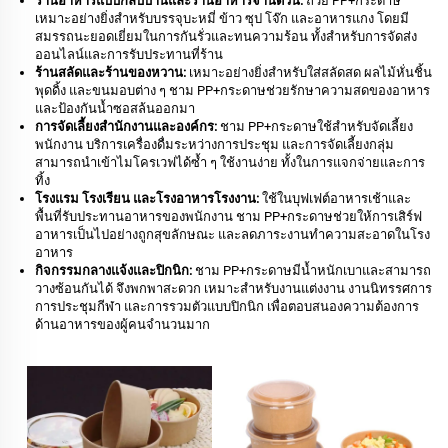
ร้านอาหารแบบกลับบ้านและร้านอาหารจานด่วน:
ถ้วย PP+กระดาษ
เหมาะอย่างยิ่งสำหรับบรรจุบะหมี่ ข้าว ซุป โจ๊ก และอาหารแกง โดยมี
สมรรถนะยอดเยี่ยมในการกันรั่วและทนความร้อน ทั้งสำหรับการจัดส่ง
ออนไลน์และการรับประทานที่ร้าน
ร้านสลัดและร้านของหวาน:
เหมาะอย่างยิ่งสำหรับใส่สลัดสด ผลไม้หั่นชิ้น
พุดดิ้ง และขนมอบต่าง ๆ ชาม PP+กระดาษช่วยรักษาความสดของอาหาร
และป้องกันน้ำซอสล้นออกมา
การจัดเลี้ยงสำนักงานและองค์กร:
ชาม PP+กระดาษใช้สำหรับจัดเลี้ยง
พนักงาน บริการเครื่องดื่มระหว่างการประชุม และการจัดเลี้ยงกลุ่ม
สามารถนำเข้าไมโครเวฟได้ซ้ำ ๆ ใช้งานง่าย ทั้งในการแจกจ่ายและการ
ทิ้ง
โรงแรม โรงเรียน และโรงอาหารโรงงาน:
ใช้ในบุฟเฟต์อาหารเช้าและ
พื้นที่รับประทานอาหารของพนักงาน ชาม PP+กระดาษช่วยให้การเสิร์ฟ
อาหารเป็นไปอย่างถูกสุขลักษณะ และลดภาระงานทำความสะอาดในโรง
อาหาร
กิจกรรมกลางแจ้งและปิกนิก:
ชาม PP+กระดาษมีน้ำหนักเบาและสามารถ
วางซ้อนกันได้ จึงพกพาสะดวก เหมาะสำหรับงานแต่งงาน งานนิทรรศการ
การประชุมกีฬา และการรวมตัวแบบปิกนิก เพื่อตอบสนองความต้องการ
ด้านอาหารของผู้คนจำนวนมาก