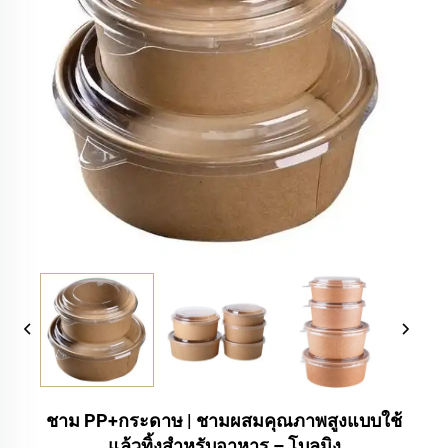
ชาม PP+กระดาษ | ชามผสมคุณภาพสูงแบบใช้
แล้วทิ้งสำหรับอาหาร – โบลูมิง