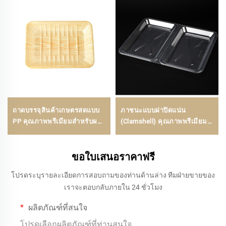
ถาดบรรจุสินค้าเกษตรสดแบบ
ภาชนะแบบฝาปิดแน่น
PP คุณภาพพรีเมียมสำหรับผล
(Clamshell) คุณภาพพรีเมียมที่
ไม้ ผัก และเนื้อสัตว์
ปลอดสาร BPA และผ่าน
มาตรฐานความปลอดภัย
ขอใบเสนอราคาฟรี
สำหรับอาหาร สำหรับบริการรับ
กลับบ้านและการเก็บรักษา
โปรดระบุรายละเอียดการสอบถามของท่านด้านล่าง ทีมฝ่ายขายของ
อาหาร
เราจะตอบกลับภายใน 24 ชั่วโมง
ผลิตภัณฑ์ที่สนใจ
โปรดเลือกผลิตภัณฑ์ที่ท่านสนใจ