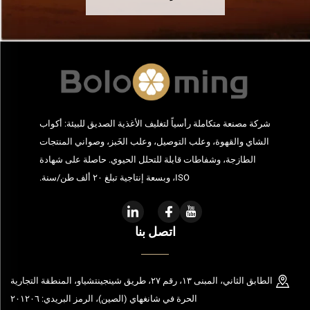
شركة مصنعة متكاملة رأسياً لتغليف الأغذية الصديق للبيئة: أكواب
الشاي والقهوة، وعلب التوصيل، وعلب الخَبز، وصواني المنتجات
الطازجة، وشفاطات قابلة للتحلل الحيوي. حاصلة على شهادة
ISO، وبسعة إنتاجية تبلغ ٢٠ ألف طن/سنة.
اتصل بنا
الطابق الثاني، المبنى ١٣، رقم ٢٧، طريق شينجينتشياو، المنطقة التجارية
الحرة في شانغهاي (الصين)، الرمز البريدي: ٢٠١٢٠٦