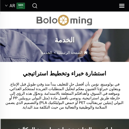
AR
الخدمة
الصفحة الرئيسية
>
الخدمة
استشارة خبراء وتخطيط استراتيجي
في بولومينغ، نؤمن بأن أفضل حلٍ للتغليف يبدأ منذ وقتٍ طويلٍ قبل الإنتاج.
ويتعاون خبراؤنا الفنيون معكم لتحليل المتطلبات الفريدة لمنتجكم الغذائي،
وموقعه في السوق، وأهدافكم المتعلقة بالاستدامة. ونحوِّل هذه الرؤى إلى
خارطة طريق استراتيجية، ونوصي بأفضل مادة (مثل البولي بروبيلين PP أو
البولي إيثيلين تيريفثاليت PET أو حمض البوليلكتيك PLA) والتصميم الذي يضمن
السلامة والوظيفية والفعالية من حيث التكلفة منذ البداية.