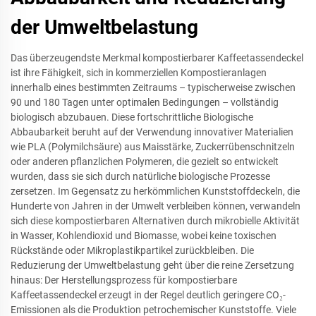
der Umweltbelastung
Das überzeugendste Merkmal kompostierbarer Kaffeetassendeckel
ist ihre Fähigkeit, sich in kommerziellen Kompostieranlagen
innerhalb eines bestimmten Zeitraums – typischerweise zwischen
90 und 180 Tagen unter optimalen Bedingungen – vollständig
biologisch abzubauen. Diese fortschrittliche Biologische
Abbaubarkeit beruht auf der Verwendung innovativer Materialien
wie PLA (Polymilchsäure) aus Maisstärke, Zuckerrübenschnitzeln
oder anderen pflanzlichen Polymeren, die gezielt so entwickelt
wurden, dass sie sich durch natürliche biologische Prozesse
zersetzen. Im Gegensatz zu herkömmlichen Kunststoffdeckeln, die
Hunderte von Jahren in der Umwelt verbleiben können, verwandeln
sich diese kompostierbaren Alternativen durch mikrobielle Aktivität
in Wasser, Kohlendioxid und Biomasse, wobei keine toxischen
Rückstände oder Mikroplastikpartikel zurückbleiben. Die
Reduzierung der Umweltbelastung geht über die reine Zersetzung
hinaus: Der Herstellungsprozess für kompostierbare
Kaffeetassendeckel erzeugt in der Regel deutlich geringere CO₂-
Emissionen als die Produktion petrochemischer Kunststoffe. Viele