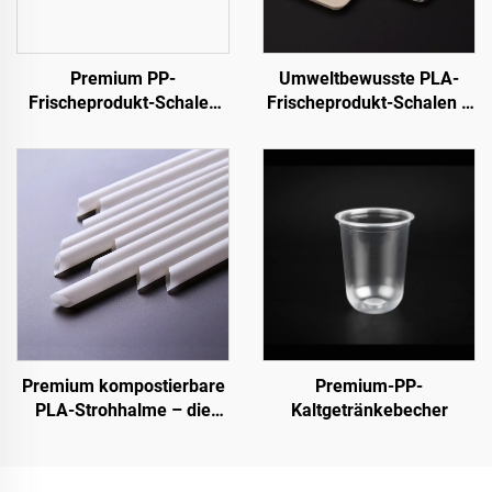
Premium PP-
Umweltbewusste PLA-
Frischeprodukt-Schalen
Frischeprodukt-Schalen –
für Obst, Gemüse und
nachhaltig präsentieren,
Fleisch
verkaufen und lagern
Premium kompostierbare
Premium-PP-
PLA-Strohhalme – die
Kaltgetränkebecher
nachhaltige Wahl