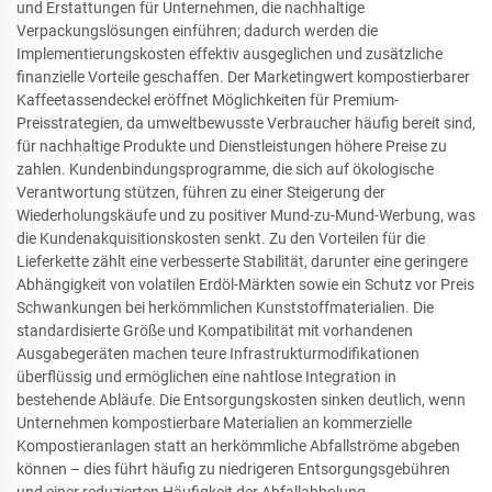
und Erstattungen für Unternehmen, die nachhaltige
Verpackungslösungen einführen; dadurch werden die
Implementierungskosten effektiv ausgeglichen und zusätzliche
finanzielle Vorteile geschaffen. Der Marketingwert kompostierbarer
Kaffeetassendeckel eröffnet Möglichkeiten für Premium-
Preisstrategien, da umweltbewusste Verbraucher häufig bereit sind,
für nachhaltige Produkte und Dienstleistungen höhere Preise zu
zahlen. Kundenbindungsprogramme, die sich auf ökologische
Verantwortung stützen, führen zu einer Steigerung der
Wiederholungskäufe und zu positiver Mund-zu-Mund-Werbung, was
die Kundenakquisitionskosten senkt. Zu den Vorteilen für die
Lieferkette zählt eine verbesserte Stabilität, darunter eine geringere
Abhängigkeit von volatilen Erdöl-Märkten sowie ein Schutz vor Preis
Schwankungen bei herkömmlichen Kunststoffmaterialien. Die
standardisierte Größe und Kompatibilität mit vorhandenen
Ausgabegeräten machen teure Infrastrukturmodifikationen
überflüssig und ermöglichen eine nahtlose Integration in
bestehende Abläufe. Die Entsorgungskosten sinken deutlich, wenn
Unternehmen kompostierbare Materialien an kommerzielle
Kompostieranlagen statt an herkömmliche Abfallströme abgeben
können – dies führt häufig zu niedrigeren Entsorgungsgebühren
und einer reduzierten Häufigkeit der Abfallabholung.