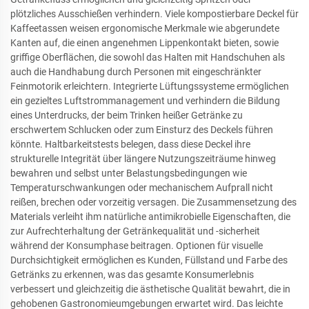
plötzliches Ausschießen verhindern. Viele kompostierbare Deckel für
Kaffeetassen weisen ergonomische Merkmale wie abgerundete
Kanten auf, die einen angenehmen Lippenkontakt bieten, sowie
griffige Oberflächen, die sowohl das Halten mit Handschuhen als
auch die Handhabung durch Personen mit eingeschränkter
Feinmotorik erleichtern. Integrierte Lüftungssysteme ermöglichen
ein gezieltes Luftstrommanagement und verhindern die Bildung
eines Unterdrucks, der beim Trinken heißer Getränke zu
erschwertem Schlucken oder zum Einsturz des Deckels führen
könnte. Haltbarkeitstests belegen, dass diese Deckel ihre
strukturelle Integrität über längere Nutzungszeiträume hinweg
bewahren und selbst unter Belastungsbedingungen wie
Temperaturschwankungen oder mechanischem Aufprall nicht
reißen, brechen oder vorzeitig versagen. Die Zusammensetzung des
Materials verleiht ihm natürliche antimikrobielle Eigenschaften, die
zur Aufrechterhaltung der Getränkequalität und -sicherheit
während der Konsumphase beitragen. Optionen für visuelle
Durchsichtigkeit ermöglichen es Kunden, Füllstand und Farbe des
Getränks zu erkennen, was das gesamte Konsumerlebnis
verbessert und gleichzeitig die ästhetische Qualität bewahrt, die in
gehobenen Gastronomieumgebungen erwartet wird. Das leichte