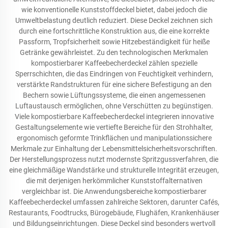
wie konventionelle Kunststoffdeckel bietet, dabei jedoch die
Umweltbelastung deutlich reduziert. Diese Deckel zeichnen sich
durch eine fortschrittliche Konstruktion aus, die eine korrekte
Passform, Tropfsicherheit sowie Hitzebeständigkeit für heiße
Getränke gewährleistet. Zu den technologischen Merkmalen
kompostierbarer Kaffeebecherdeckel zählen spezielle
Sperrschichten, die das Eindringen von Feuchtigkeit verhindern,
verstärkte Randstrukturen für eine sichere Befestigung an den
Bechern sowie Lüftungssysteme, die einen angemessenen
Luftaustausch ermöglichen, ohne Verschütten zu begünstigen.
Viele kompostierbare Kaffeebecherdeckel integrieren innovative
Gestaltungselemente wie vertiefte Bereiche für den Strohhalter,
ergonomisch geformte Trinkflächen und manipulationssichere
Merkmale zur Einhaltung der Lebensmittelsicherheitsvorschriften.
Der Herstellungsprozess nutzt modernste Spritzgussverfahren, die
eine gleichmäßige Wandstärke und strukturelle Integrität erzeugen,
die mit derjenigen herkömmlicher Kunststoffalternativen
vergleichbar ist. Die Anwendungsbereiche kompostierbarer
Kaffeebecherdeckel umfassen zahlreiche Sektoren, darunter Cafés,
Restaurants, Foodtrucks, Bürogebäude, Flughäfen, Krankenhäuser
und Bildungseinrichtungen. Diese Deckel sind besonders wertvoll