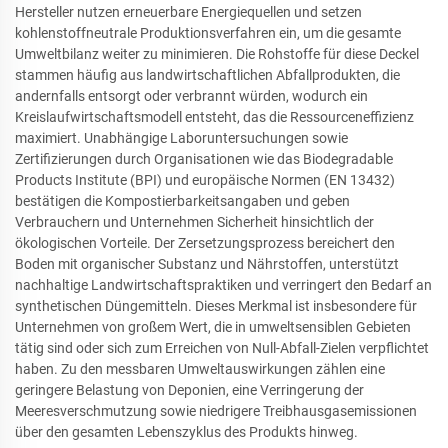
Hersteller nutzen erneuerbare Energiequellen und setzen
kohlenstoffneutrale Produktionsverfahren ein, um die gesamte
Umweltbilanz weiter zu minimieren. Die Rohstoffe für diese Deckel
stammen häufig aus landwirtschaftlichen Abfallprodukten, die
andernfalls entsorgt oder verbrannt würden, wodurch ein
Kreislaufwirtschaftsmodell entsteht, das die Ressourceneffizienz
maximiert. Unabhängige Laboruntersuchungen sowie
Zertifizierungen durch Organisationen wie das Biodegradable
Products Institute (BPI) und europäische Normen (EN 13432)
bestätigen die Kompostierbarkeitsangaben und geben
Verbrauchern und Unternehmen Sicherheit hinsichtlich der
ökologischen Vorteile. Der Zersetzungsprozess bereichert den
Boden mit organischer Substanz und Nährstoffen, unterstützt
nachhaltige Landwirtschaftspraktiken und verringert den Bedarf an
synthetischen Düngemitteln. Dieses Merkmal ist insbesondere für
Unternehmen von großem Wert, die in umweltsensiblen Gebieten
tätig sind oder sich zum Erreichen von Null-Abfall-Zielen verpflichtet
haben. Zu den messbaren Umweltauswirkungen zählen eine
geringere Belastung von Deponien, eine Verringerung der
Meeresverschmutzung sowie niedrigere Treibhausgasemissionen
über den gesamten Lebenszyklus des Produkts hinweg.