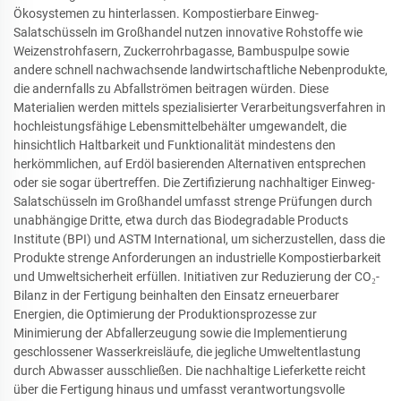
Ökosystemen zu hinterlassen. Kompostierbare Einweg-
Salatschüsseln im Großhandel nutzen innovative Rohstoffe wie
Weizenstrohfasern, Zuckerrohrbagasse, Bambuspulpe sowie
andere schnell nachwachsende landwirtschaftliche Nebenprodukte,
die andernfalls zu Abfallströmen beitragen würden. Diese
Materialien werden mittels spezialisierter Verarbeitungsverfahren in
hochleistungsfähige Lebensmittelbehälter umgewandelt, die
hinsichtlich Haltbarkeit und Funktionalität mindestens den
herkömmlichen, auf Erdöl basierenden Alternativen entsprechen
oder sie sogar übertreffen. Die Zertifizierung nachhaltiger Einweg-
Salatschüsseln im Großhandel umfasst strenge Prüfungen durch
unabhängige Dritte, etwa durch das Biodegradable Products
Institute (BPI) und ASTM International, um sicherzustellen, dass die
Produkte strenge Anforderungen an industrielle Kompostierbarkeit
und Umweltsicherheit erfüllen. Initiativen zur Reduzierung der CO₂-
Bilanz in der Fertigung beinhalten den Einsatz erneuerbarer
Energien, die Optimierung der Produktionsprozesse zur
Minimierung der Abfallerzeugung sowie die Implementierung
geschlossener Wasserkreisläufe, die jegliche Umweltentlastung
durch Abwasser ausschließen. Die nachhaltige Lieferkette reicht
über die Fertigung hinaus und umfasst verantwortungsvolle