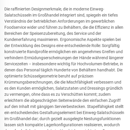
Die raffinierten Designmerkmale, die in moderne Einweg-
Salatschüsseln im Großhandel integriert sind, spiegeln ein tiefes
Verständnis der betrieblichen Anforderungen im gewerblichen
Foodservice wider und führen zu Behältern, die die Effizienz in allen
Bereichen der Speisenzubereitung, des Service und der
Kundenerfahrung maximieren. Ergonomische Aspekte spielen bei
der Entwicklung des Designs eine entscheidende Rolle: Sorgfältig
konstruierte Randprofile ermöglichen ein angenehmes Greifen und
verhindern Ermüdungserscheinungen der Hände während längerer
Servicezeiten – insbesondere wichtig für Hochvolumen-Betriebe, in
denen das Personal täglich Hunderte von Behältern handhabt. Die
optimierte Schüsselgeometrie beruht auf präzisen
Krümmungsberechnungen, die die Mischfähigkeit verbessern und
es den Kunden ermöglichen, Salatzutaten und Dressings gründlich
zu vermengen, ohne dass es zu Verschütten kommt; zudem
erleichtern die abgeschrägten Seitenwände den einfachen Zugriff
auf den Inhalt mit gängigen Servierbestecken. Stapelfähigkeit stellt
ein entscheidendes Gestaltungselement bei Einweg-Salatschüsseln
im Großhandel dar; durch gezielt ausgelegte Nestungsfunktionen
lassen sich kompakte Lagerkonfigurationen realisieren, wodurch