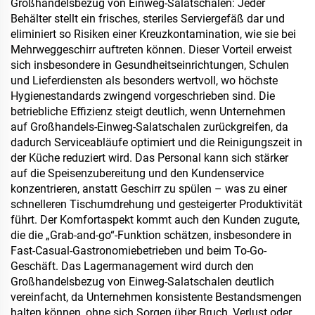
Großhandelsbezug von Einweg-Salatschalen: Jeder
Behälter stellt ein frisches, steriles Serviergefäß dar und
eliminiert so Risiken einer Kreuzkontamination, wie sie bei
Mehrweggeschirr auftreten können. Dieser Vorteil erweist
sich insbesondere in Gesundheitseinrichtungen, Schulen
und Lieferdiensten als besonders wertvoll, wo höchste
Hygienestandards zwingend vorgeschrieben sind. Die
betriebliche Effizienz steigt deutlich, wenn Unternehmen
auf Großhandels-Einweg-Salatschalen zurückgreifen, da
dadurch Serviceabläufe optimiert und die Reinigungszeit in
der Küche reduziert wird. Das Personal kann sich stärker
auf die Speisenzubereitung und den Kundenservice
konzentrieren, anstatt Geschirr zu spülen – was zu einer
schnelleren Tischumdrehung und gesteigerter Produktivität
führt. Der Komfortaspekt kommt auch den Kunden zugute,
die die „Grab-and-go“-Funktion schätzen, insbesondere in
Fast-Casual-Gastronomiebetrieben und beim To-Go-
Geschäft. Das Lagermanagement wird durch den
Großhandelsbezug von Einweg-Salatschalen deutlich
vereinfacht, da Unternehmen konsistente Bestandsmengen
halten können, ohne sich Sorgen über Bruch, Verlust oder