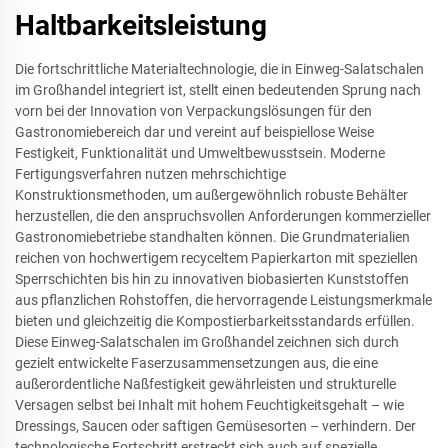
Haltbarkeitsleistung
Die fortschrittliche Materialtechnologie, die in Einweg-Salatschalen
im Großhandel integriert ist, stellt einen bedeutenden Sprung nach
vorn bei der Innovation von Verpackungslösungen für den
Gastronomiebereich dar und vereint auf beispiellose Weise
Festigkeit, Funktionalität und Umweltbewusstsein. Moderne
Fertigungsverfahren nutzen mehrschichtige
Konstruktionsmethoden, um außergewöhnlich robuste Behälter
herzustellen, die den anspruchsvollen Anforderungen kommerzieller
Gastronomiebetriebe standhalten können. Die Grundmaterialien
reichen von hochwertigem recyceltem Papierkarton mit speziellen
Sperrschichten bis hin zu innovativen biobasierten Kunststoffen
aus pflanzlichen Rohstoffen, die hervorragende Leistungsmerkmale
bieten und gleichzeitig die Kompostierbarkeitsstandards erfüllen.
Diese Einweg-Salatschalen im Großhandel zeichnen sich durch
gezielt entwickelte Faserzusammensetzungen aus, die eine
außerordentliche Naßfestigkeit gewährleisten und strukturelle
Versagen selbst bei Inhalt mit hohem Feuchtigkeitsgehalt – wie
Dressings, Saucen oder saftigen Gemüsesorten – verhindern. Der
technologische Fortschritt erstreckt sich auch auf spezielle