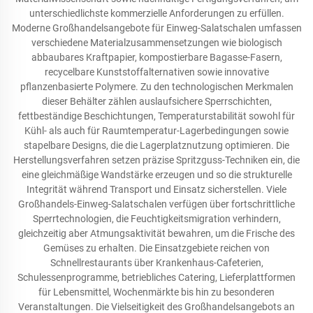
unterschiedlichste kommerzielle Anforderungen zu erfüllen.
Moderne Großhandelsangebote für Einweg-Salatschalen umfassen
verschiedene Materialzusammensetzungen wie biologisch
abbaubares Kraftpapier, kompostierbare Bagasse-Fasern,
recycelbare Kunststoffalternativen sowie innovative
pflanzenbasierte Polymere. Zu den technologischen Merkmalen
dieser Behälter zählen auslaufsichere Sperrschichten,
fettbeständige Beschichtungen, Temperaturstabilität sowohl für
Kühl- als auch für Raumtemperatur-Lagerbedingungen sowie
stapelbare Designs, die die Lagerplatznutzung optimieren. Die
Herstellungsverfahren setzen präzise Spritzguss-Techniken ein, die
eine gleichmäßige Wandstärke erzeugen und so die strukturelle
Integrität während Transport und Einsatz sicherstellen. Viele
Großhandels-Einweg-Salatschalen verfügen über fortschrittliche
Sperrtechnologien, die Feuchtigkeitsmigration verhindern,
gleichzeitig aber Atmungsaktivität bewahren, um die Frische des
Gemüses zu erhalten. Die Einsatzgebiete reichen von
Schnellrestaurants über Krankenhaus-Cafeterien,
Schulessenprogramme, betriebliches Catering, Lieferplattformen
für Lebensmittel, Wochenmärkte bis hin zu besonderen
Veranstaltungen. Die Vielseitigkeit des Großhandelsangebots an