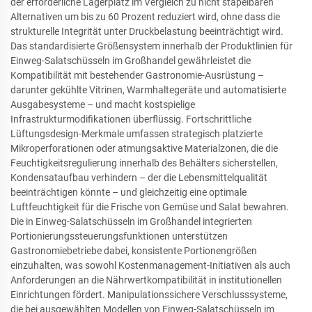
der erforderliche Lagerplatz im Vergleich zu nicht stapelbaren
Alternativen um bis zu 60 Prozent reduziert wird, ohne dass die
strukturelle Integrität unter Druckbelastung beeinträchtigt wird.
Das standardisierte Größensystem innerhalb der Produktlinien für
Einweg-Salatschüsseln im Großhandel gewährleistet die
Kompatibilität mit bestehender Gastronomie-Ausrüstung –
darunter gekühlte Vitrinen, Warmhaltegeräte und automatisierte
Ausgabesysteme – und macht kostspielige
Infrastrukturmodifikationen überflüssig. Fortschrittliche
Lüftungsdesign-Merkmale umfassen strategisch platzierte
Mikroperforationen oder atmungsaktive Materialzonen, die die
Feuchtigkeitsregulierung innerhalb des Behälters sicherstellen,
Kondensataufbau verhindern – der die Lebensmittelqualität
beeinträchtigen könnte – und gleichzeitig eine optimale
Luftfeuchtigkeit für die Frische von Gemüse und Salat bewahren.
Die in Einweg-Salatschüsseln im Großhandel integrierten
Portionierungssteuerungsfunktionen unterstützen
Gastronomiebetriebe dabei, konsistente Portionengrößen
einzuhalten, was sowohl Kostenmanagement-Initiativen als auch
Anforderungen an die Nährwertkompatibilität in institutionellen
Einrichtungen fördert. Manipulationssichere Verschlusssysteme,
die bei ausgewählten Modellen von Einweg-Salatschüsseln im