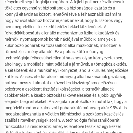
kényelmettséget foglalja magában. A fejlett polimer készítmények
tökéletes egyensúlyt biztosítanak a biztonságos lezárás és a
könnyű eltávolítás között, lehetővé téve a felhasználók számára,
hogy az ivóitalokhoz hozzáférjenek anélkül, hogy túl szoros vagy
nem megfelelően illeszkedő fedélzetekkel küzdenének. A
folyadékkibocsátás ellenálló mechanizmus fizikai akadályok és
mérnöki nyomáspontok kombinációjával működik, amelyek a
különböző poharak változásaihoz alkalmazkodnak, miközben a
tömésteljesítmény állandó. Ez a poharakötő műanyag
technológiája felbecsülhetetlenül hasznos olyan környezetekben,
ahol nagy a mobilitás, mint például a járművek, a tömegközlekedés,
a sétálóterek és a munkahelyi környezet, ahol a kiürülés megelőzése
kritikus. A csészefedő-takaró műanyag alkalmazásának gazdasági
hatása messze túlmutat a közvetlen kiszivárgásmegelőzésen,
beleértve a csökkent tisztítási költségeket, a termékhulladék
csökkentését, a kisebb biztosítási követeléseket és a jobb ügyfél-
elégedettségi értékeket. A vizsgálati protokollok kimutatták, hogy a
megfelelő módon alkalmazott poharakötő műanyag akár 95%-át is
megakadályozhatja a véletlen kiömléseket a szokásos kezelési és
szállítási tevékenységek során. A technológia felhasználóbarát
funkciókkal is rendelkezik, amelyek lehetővé teszik az egy kézzel
történő alkalmazást és eltávolítást, így gyakorlatias a forgalmas