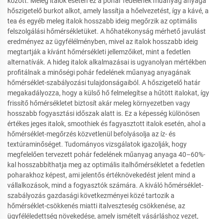
között. Meleg italok esetén ez a pohár fedelének műanyag anyaga
hőszigetelő burkot alkot, amely lassítja a hőelvezetést, így a kávé, a
tea és egyéb meleg italok hosszabb ideig megőrzik az optimális
felszolgálási hőmérsékletüket. A hőhatékonyság mérhető javulást
eredményez az ügyfélélményben, mivel az italok hosszabb ideig
megtartják a kívánt hőmérsékleti jellemzőiket, mint a fedetlen
alternatívák. A hideg italok alkalmazásai is ugyanolyan mértékben
profitálnak a minőségi pohár fedelének műanyag anyagának
hőmérséklet-szabályozási tulajdonságaiból. A hőszigetelő határ
megakadályozza, hogy a külső hő felmelegítse a hűtött italokat, így
frissítő hőmérsékletet biztosít akár meleg környezetben vagy
hosszabb fogyasztási időszak alatt is. Ez a képesség különösen
értékes jeges italok, smoothiek és fagyasztott italok esetén, ahol a
hőmérséklet-megőrzés közvetlenül befolyásolja az íz- és
textúraminőséget. Tudományos vizsgálatok igazolják, hogy
megfelelően tervezett pohár fedelének műanyag anyaga 40–60%-
kal hosszabbíthatja meg az optimális italhőmérsékletet a fedetlen
poharakhoz képest, ami jelentős értéknövekedést jelent mind a
vállalkozások, mind a fogyasztók számára. A kiváló hőmérséklet-
szabályozás gazdasági következményei közé tartozik a
hőmérséklet-csökkenés miatti italveszteség csökkenése, az
ügyféléledettség növekedése, amely ismételt vásárláshoz vezet,