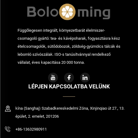
Függőlegesen integrált, környezetbarát élelmiszer-
csomagoló gyártó: tea- és kávépoharak, fogyasztásra kész
ételcsomagolók, sütődobozok, zöldség-gyümölcs tálcák és
lebomló szívószálak. ISO-s tanúsítvánnyal rendelkező
vállalat, éves kapacitása 20 000 tonna.
LÉPJEN KAPCSOLATBA VELÜNK
kína (Sanghaj) Szabadkereskedelmi Zóna, Xinjinqiao út 27., 13.
épület, 2. emelet, 201206
+86-13632980911