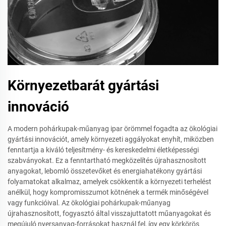
Környezetbarát gyártási
innováció
A modern pohárkupak-műanyag ipar örömmel fogadta az ökológiai
gyártási innovációt, amely környezeti aggályokat enyhít, miközben
fenntartja a kiváló teljesítmény- és kereskedelmi életképességi
szabványokat. Ez a fenntartható megközelítés újrahasznosított
anyagokat, lebomló összetevőket és energiahatékony gyártási
folyamatokat alkalmaz, amelyek csökkentik a környezeti terhelést
anélkül, hogy kompromisszumot kötnének a termék minőségével
vagy funkcióival. Az ökológiai pohárkupak-műanyag
újrahasznosított, fogyasztó által visszajuttatott műanyagokat és
megújuló nyersanyag-forrásokat használ fel, így egy körkörös