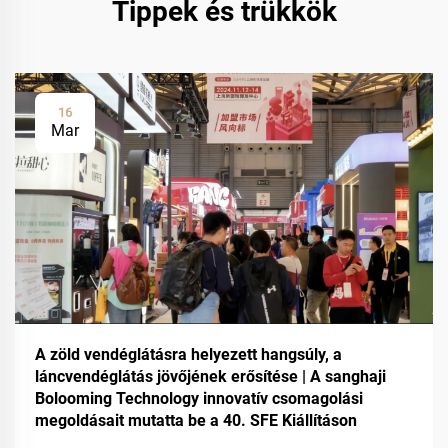
Tippek és trükkök
16
Mar
A zöld vendéglátásra helyezett hangsúly, a
láncvendéglátás jövőjének erősítése | A sanghaji
Bolooming Technology innovatív csomagolási
megoldásait mutatta be a 40. SFE Kiállításon