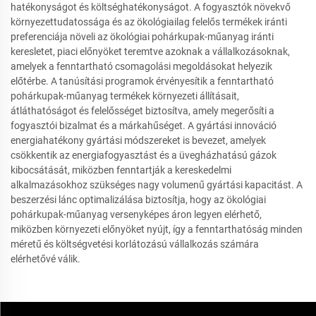
hatékonyságot és költséghatékonyságot. A fogyasztók növekvő
környezettudatossága és az ökológiailag felelős termékek iránti
preferenciája növeli az ökológiai pohárkupak-műanyag iránti
keresletet, piaci előnyöket teremtve azoknak a vállalkozásoknak,
amelyek a fenntartható csomagolási megoldásokat helyezik
előtérbe. A tanúsítási programok érvényesítik a fenntartható
pohárkupak-műanyag termékek környezeti állításait,
átláthatóságot és felelősséget biztosítva, amely megerősíti a
fogyasztói bizalmat és a márkahűséget. A gyártási innováció
energiahatékony gyártási módszereket is bevezet, amelyek
csökkentik az energiafogyasztást és a üvegházhatású gázok
kibocsátását, miközben fenntartják a kereskedelmi
alkalmazásokhoz szükséges nagy volumenű gyártási kapacitást. A
beszerzési lánc optimalizálása biztosítja, hogy az ökológiai
pohárkupak-műanyag versenyképes áron legyen elérhető,
miközben környezeti előnyöket nyújt, így a fenntarthatóság minden
méretű és költségvetési korlátozású vállalkozás számára
elérhetővé válik.