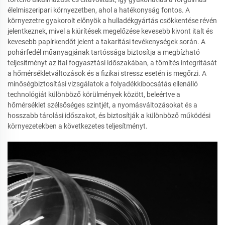
élelmiszeripari környezetben, ahol a hatékonyság fontos. A
környezetre gyakorolt előnyök a hulladékgyártás csökkentése révén
jelentkeznek, mivel a kiürítések megelőzése kevesebb kivont italt és
kevesebb papírkendőt jelent a takarítási tevékenységek során. A
pohárfedél műanyagjának tartóssága biztosítja a megbízható
teljesítményt az ital fogyasztási időszakában, a tömítés integritását
a hőmérsékletváltozások és a fizikai stressz esetén is megőrzi. A
minőségbiztosítási vizsgálatok a folyadékkibocsátás ellenálló
technológiát különböző körülmények között, beleértve a
hőmérséklet szélsőséges szintjét, a nyomásváltozásokat és a
hosszabb tárolási időszakot, és biztosítják a különböző működési
környezetekben a következetes teljesítményt.