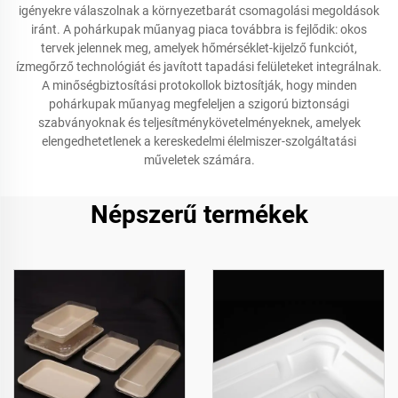
igényekre válaszolnak a környezetbarát csomagolási megoldások
iránt. A pohárkupak műanyag piaca továbbra is fejlődik: okos
tervek jelennek meg, amelyek hőmérséklet-kijelző funkciót,
ízmegőrző technológiát és javított tapadási felületeket integrálnak.
A minőségbiztosítási protokollok biztosítják, hogy minden
pohárkupak műanyag megfeleljen a szigorú biztonsági
szabványoknak és teljesítménykövetelményeknek, amelyek
elengedhetetlenek a kereskedelmi élelmiszer-szolgáltatási
műveletek számára.
Népszerű termékek