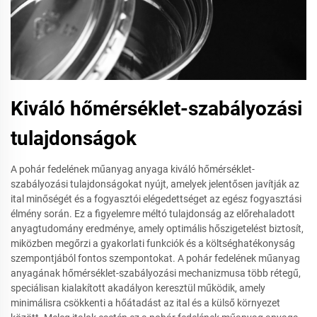
Kiváló hőmérséklet-szabályozási
tulajdonságok
A pohár fedelének műanyag anyaga kiváló hőmérséklet-
szabályozási tulajdonságokat nyújt, amelyek jelentősen javítják az
ital minőségét és a fogyasztói elégedettséget az egész fogyasztási
élmény során. Ez a figyelemre méltó tulajdonság az előrehaladott
anyagtudomány eredménye, amely optimális hőszigetelést biztosít,
miközben megőrzi a gyakorlati funkciók és a költséghatékonyság
szempontjából fontos szempontokat. A pohár fedelének műanyag
anyagának hőmérséklet-szabályozási mechanizmusa több rétegű,
speciálisan kialakított akadályon keresztül működik, amely
minimálisra csökkenti a hőátadást az ital és a külső környezet