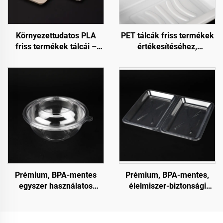
Környezettudatos PLA
PET tálcák friss termékek
friss termékek tálcái –
értékesítéséhez,
fenntartható bemutatás,
bemutatásához és
értékesítés és tárolás
tárolásához
Prémium, BPA-mentes
Prémium, BPA-mentes,
egyszer használatos
élelmiszer-biztonsági
salátatároló edények
minőségű csuklós
(clamshell) tárolóedények
fogyasztási célra és