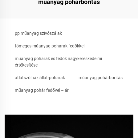
műanyag pohárborítás
pp műanyag szívószálak
tömeges műanyag poharak fedőkkel
műanyag poharak és fedők nagykereskedelmi
értékesítése
átlátszó háziállat-poharak
műanyag pohárborítás
műanyag pohár fedővel – ár