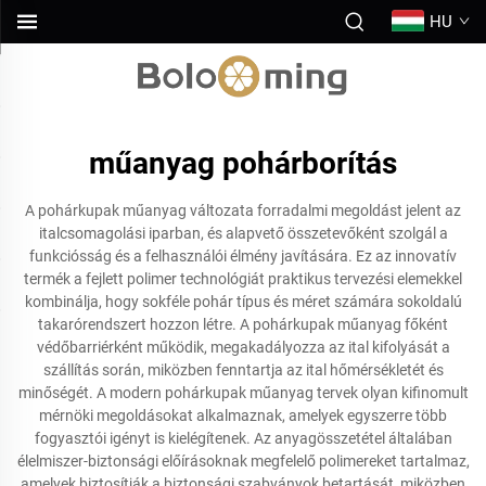
HU
műanyag pohárborítás
A pohárkupak műanyag változata forradalmi megoldást jelent az
italcsomagolási iparban, és alapvető összetevőként szolgál a
funkciósság és a felhasználói élmény javítására. Ez az innovatív
termék a fejlett polimer technológiát praktikus tervezési elemekkel
kombinálja, hogy sokféle pohár típus és méret számára sokoldalú
takarórendszert hozzon létre. A pohárkupak műanyag főként
védőbarriérként működik, megakadályozza az ital kifolyását a
szállítás során, miközben fenntartja az ital hőmérsékletét és
minőségét. A modern pohárkupak műanyag tervek olyan kifinomult
mérnöki megoldásokat alkalmaznak, amelyek egyszerre több
fogyasztói igényt is kielégítenek. Az anyagösszetétel általában
élelmiszer-biztonsági előírásoknak megfelelő polimereket tartalmaz,
amelyek biztosítják a biztonsági szabványok betartását, miközben