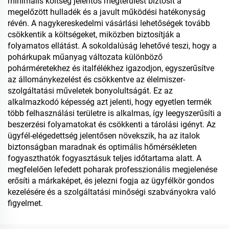
minimális költség jelentős megtérülést biztosít a
megelőzött hulladék és a javult működési hatékonyság
révén. A nagykereskedelmi vásárlási lehetőségek tovább
csökkentik a költségeket, miközben biztosítják a
folyamatos ellátást. A sokoldalúság lehetővé teszi, hogy a
pohárkupak műanyag változata különböző
pohárméretekhez és italfélékhez igazodjon, egyszerűsítve
az állománykezelést és csökkentve az élelmiszer-
szolgáltatási műveletek bonyolultságát. Ez az
alkalmazkodó képesség azt jelenti, hogy egyetlen termék
több felhasználási területre is alkalmas, így leegyszerűsíti a
beszerzési folyamatokat és csökkenti a tárolási igényt. Az
ügyfél-elégedettség jelentősen növekszik, ha az italok
biztonságban maradnak és optimális hőmérsékleten
fogyaszthatók fogyasztásuk teljes időtartama alatt. A
megfelelően lefedett poharak professzionális megjelenése
erősíti a márkaképet, és jelezni fogja az ügyfélkör gondos
kezelésére és a szolgáltatási minőségi szabványokra való
figyelmet.