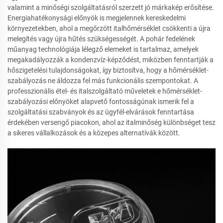
valamint a minőségi szolgáltatásról szerzett jó márkakép erősítése.
Energiahatékonysági előnyök is megjelennek kereskedelmi
környezetekben, ahol a megőrzött italhőmérséklet csökkenti a újra
melegítés vagy újra hűtés szükségességét. A pohár fedelének
műanyag technológiája lélegző elemeket is tartalmaz, amelyek
megakadályozzák a kondenzvíz-képződést, miközben fenntartják a
hőszigetelési tulajdonságokat, így biztosítva, hogy a hőmérséklet-
szabályozás ne áldozza fel más funkcionális szempontokat. A
professzionális étel- és italszolgáltató műveletek e hőmérséklet-
szabályozási előnyöket alapvető fontosságúnak ismerik fel a
szolgáltatási szabványok és az ügyfél-elvárások fenntartása
érdekében versengő piacokon, ahol az italminőség különbséget tesz
a sikeres vállalkozások és a közepes alternatívák között.