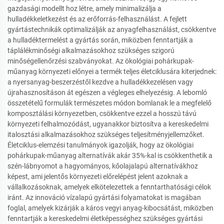
gazdasági modellt hoz létre, amely minimalizálja a
hulladékkeletkezést és az erőforrás-felhasználást. A fejlett
gyártástechnikák optimalizálják az anyagfelhasználást, csökkentve
a hulladéktermelést a gyártás során, miközben fenntartják a
táplálékminőségi alkalmazásokhoz szükséges szigorú
minőségellenőrzési szabványokat. Az ökológiai pohárkupak-
műanyag környezeti előnyei a termék teljes életciklusára kiterjednek:
a nyersanyag-beszerzéstől kezdve a hulladékkezelésen vagy
újrahasznosításon át egészen a végleges elhelyezésig. A lebomló
összetételű formulák természetes módon bomlanak le a megfelelő
komposztálási környezetben, csökkentve ezzel a hosszú távú
környezeti felhalmozódást, ugyanakkor biztosítva a kereskedelmi
italosztási alkalmazásokhoz szükséges teljesítményjellemzőket.
Életciklus-elemzési tanulmányok igazolják, hogy az ökológiai
pohárkupak-műanyag alternatívák akár 35%-kal is csökkenthetik a
szén-lábnyomot a hagyományos, kőolajalapú alternatívákhoz
képest, ami jelentős környezeti előrelépést jelent azoknak a
vállalkozásoknak, amelyek elkötelezettek a fenntarthatósági célok
iránt. Az innováció vízalapú gyártási folyamatokat is magában
foglal, amelyek kizárják a káros vegyi anyag-kibocsátást, miközben
fenntartják a kereskedelmi életképességhez szükséges gyártási