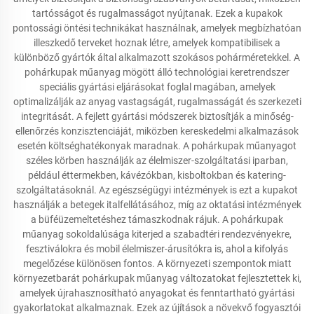
tartósságot és rugalmasságot nyújtanak. Ezek a kupakok
pontossági öntési technikákat használnak, amelyek megbízhatóan
illeszkedő terveket hoznak létre, amelyek kompatibilisek a
különböző gyártók által alkalmazott szokásos pohárméretekkel. A
pohárkupak műanyag mögött álló technológiai keretrendszer
speciális gyártási eljárásokat foglal magában, amelyek
optimalizálják az anyag vastagságát, rugalmasságát és szerkezeti
integritását. A fejlett gyártási módszerek biztosítják a minőség-
ellenőrzés konzisztenciáját, miközben kereskedelmi alkalmazások
esetén költséghatékonyak maradnak. A pohárkupak műanyagot
széles körben használják az élelmiszer-szolgáltatási iparban,
például éttermekben, kávézókban, kisboltokban és katering-
szolgáltatásoknál. Az egészségügyi intézmények is ezt a kupakot
használják a betegek italfellátásához, míg az oktatási intézmények
a büféüzemeltetéshez támaszkodnak rájuk. A pohárkupak
műanyag sokoldalúsága kiterjed a szabadtéri rendezvényekre,
fesztiválokra és mobil élelmiszer-árusítókra is, ahol a kifolyás
megelőzése különösen fontos. A környezeti szempontok miatt
környezetbarát pohárkupak műanyag változatokat fejlesztettek ki,
amelyek újrahasznosítható anyagokat és fenntartható gyártási
gyakorlatokat alkalmaznak. Ezek az újítások a növekvő fogyasztói