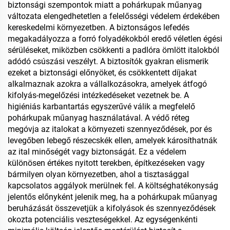
biztonsági szempontok miatt a pohárkupak műanyag
változata elengedhetetlen a felelősségi védelem érdekében
kereskedelmi környezetben. A biztonságos lefedés
megakadályozza a forró folyadékokból eredő véletlen égési
sérüléseket, miközben csökkenti a padlóra ömlött italokból
adódó csúszási veszélyt. A biztosítók gyakran elismerik
ezeket a biztonsági előnyöket, és csökkentett díjakat
alkalmaznak azokra a vállalkozásokra, amelyek átfogó
kifolyás-megelőzési intézkedéseket vezetnek be. A
higiéniás karbantartás egyszerűvé válik a megfelelő
pohárkupak műanyag használatával. A védő réteg
megóvja az italokat a környezeti szennyeződések, por és
levegőben lebegő részecskék ellen, amelyek károsíthatnák
az ital minőségét vagy biztonságát. Ez a védelem
különösen értékes nyitott terekben, építkezéseken vagy
bármilyen olyan környezetben, ahol a tisztasággal
kapcsolatos aggályok merülnek fel. A költséghatékonyság
jelentős előnyként jelenik meg, ha a pohárkupak műanyag
beruházását összevetjük a kifolyások és szennyeződések
okozta potenciális veszteségekkel. Az egységenkénti