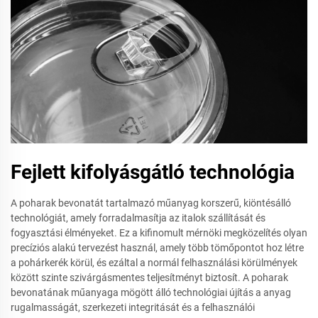
Fejlett kifolyásgátló technológia
A poharak bevonatát tartalmazó műanyag korszerű, kiöntésálló
technológiát, amely forradalmasítja az italok szállítását és
fogyasztási élményeket. Ez a kifinomult mérnöki megközelítés olyan
precíziós alakú tervezést használ, amely több tömőpontot hoz létre
a pohárkerék körül, és ezáltal a normál felhasználási körülmények
között szinte szivárgásmentes teljesítményt biztosít. A poharak
bevonatának műanyaga mögött álló technológiai újítás a anyag
rugalmasságát, szerkezeti integritását és a felhasználói