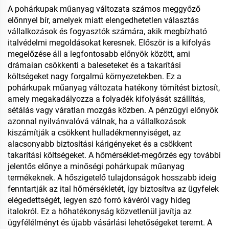
élelmiszer-tárolásra
A pohárkupak műanyag változata számos meggyőző
előnnyel bír, amelyek miatt elengedhetetlen választás
vállalkozások és fogyasztók számára, akik megbízható
italvédelmi megoldásokat keresnek. Először is a kifolyás
megelőzése áll a legfontosabb előnyök között, ami
drámaian csökkenti a baleseteket és a takarítási
költségeket nagy forgalmú környezetekben. Ez a
pohárkupak műanyag változata hatékony tömítést biztosít,
amely megakadályozza a folyadék kifolyását szállítás,
sétálás vagy váratlan mozgás közben. A pénzügyi előnyök
azonnal nyilvánvalóvá válnak, ha a vállalkozások
kiszámítják a csökkent hulladékmennyiséget, az
alacsonyabb biztosítási kárigényeket és a csökkent
takarítási költségeket. A hőmérséklet-megőrzés egy további
jelentős előnye a minőségi pohárkupak műanyag
termékeknek. A hőszigetelő tulajdonságok hosszabb ideig
fenntartják az ital hőmérsékletét, így biztosítva az ügyfelek
elégedettségét, legyen szó forró kávéról vagy hideg
italokról. Ez a hőhatékonyság közvetlenül javítja az
ügyfélélményt és újabb vásárlási lehetőségeket teremt. A