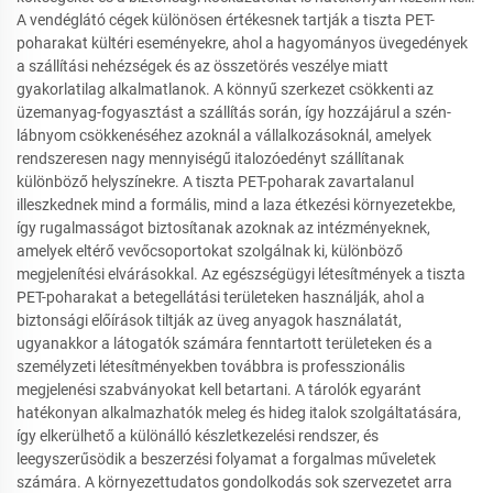
A vendéglátó cégek különösen értékesnek tartják a tiszta PET-
poharakat kültéri eseményekre, ahol a hagyományos üvegedények
a szállítási nehézségek és az összetörés veszélye miatt
gyakorlatilag alkalmatlanok. A könnyű szerkezet csökkenti az
üzemanyag-fogyasztást a szállítás során, így hozzájárul a szén-
lábnyom csökkenéséhez azoknál a vállalkozásoknál, amelyek
rendszeresen nagy mennyiségű italozóedényt szállítanak
különböző helyszínekre. A tiszta PET-poharak zavartalanul
illeszkednek mind a formális, mind a laza étkezési környezetekbe,
így rugalmasságot biztosítanak azoknak az intézményeknek,
amelyek eltérő vevőcsoportokat szolgálnak ki, különböző
megjelenítési elvárásokkal. Az egészségügyi létesítmények a tiszta
PET-poharakat a betegellátási területeken használják, ahol a
biztonsági előírások tiltják az üveg anyagok használatát,
ugyanakkor a látogatók számára fenntartott területeken és a
személyzeti létesítményekben továbbra is professzionális
megjelenési szabványokat kell betartani. A tárolók egyaránt
hatékonyan alkalmazhatók meleg és hideg italok szolgáltatására,
így elkerülhető a különálló készletkezelési rendszer, és
leegyszerűsödik a beszerzési folyamat a forgalmas műveletek
számára. A környezettudatos gondolkodás sok szervezetet arra