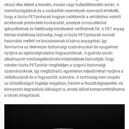
okozó éles éleket a kezelés, mosás vagy hulladékkezelés során. A
mentőszolgálatok és a szabadtéri események szervezői értékelik,
hogy a tiszta PET-poharak hogyan csökkentik a sérüléshez vezető
incidensek potenciális kockázatát, amelyek orvosi ellátást
igényelhetnek és felelősségi kérdéseket vetíthetnek fel. A PET anyag
kémiai stabilitása biztosítja, hogy a tiszta PET-poharak normál
használat mellett ne bocsássanak ki káros anyagokat, így
fenntartva az élelmiszer-biztonsági szabványokat és nyugalmat
nyújtva az egészségtudatos fogyasztóknak. A gyártás során
alkalmazott minőségellenőrzési intézkedések biztosítják, hogy
minden tiszta PET-pohár megfeleljen a szigorú biztonsági
szabványoknak, így megbízható, egyenletes teljesítményt nyújtva a
vállalkozások és a fogyasztók számára. A tartósság nem csupán
az ütésállóságot foglalja magában, hanem a feszültségrepedés- és
környezeti degradáció-állóságot is, amely idővel kompromittálhatná
a tároló integritását.