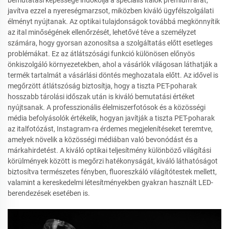
bemutatási képessége indokolja a speciális italok prémium árát,
javítva ezzel a nyereségmarzsot, miközben kiváló ügyfélszolgálati
élményt nyújtanak. Az optikai tulajdonságok továbbá megkönnyítik
az ital minőségének ellenőrzését, lehetővé téve a személyzet
számára, hogy gyorsan azonosítsa a szolgáltatás előtt esetleges
problémákat. Ez az átlátszósági funkció különösen előnyös
önkiszolgáló környezetekben, ahol a vásárlók világosan láthatják a
termék tartalmát a vásárlási döntés meghozatala előtt. Az idővel is
megőrzött átlátszóság biztosítja, hogy a tiszta PET-poharak
hosszabb tárolási időszak után is kiváló bemutatási értéket
nyújtsanak. A professzionális élelmiszerfotósok és a közösségi
média befolyásolók értékelik, hogyan javítják a tiszta PET-poharak
az italfotózást, Instagram-ra érdemes megjelenítéseket teremtve,
amelyek növelik a közösségi médiában való bevonódást és a
márkahirdetést. A kiváló optikai teljesítmény különböző világítási
körülmények között is megőrzi hatékonyságát, kiváló láthatóságot
biztosítva természetes fényben, fluoreszkáló világítótestek mellett,
valamint a kereskedelmi létesítményekben gyakran használt LED-
berendezések esetében is.