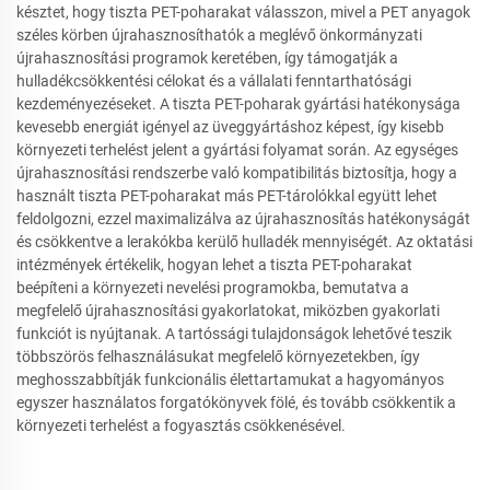
késztet, hogy tiszta PET-poharakat válasszon, mivel a PET anyagok
széles körben újrahasznosíthatók a meglévő önkormányzati
újrahasznosítási programok keretében, így támogatják a
hulladékcsökkentési célokat és a vállalati fenntarthatósági
kezdeményezéseket. A tiszta PET-poharak gyártási hatékonysága
kevesebb energiát igényel az üveggyártáshoz képest, így kisebb
környezeti terhelést jelent a gyártási folyamat során. Az egységes
újrahasznosítási rendszerbe való kompatibilitás biztosítja, hogy a
használt tiszta PET-poharakat más PET-tárolókkal együtt lehet
feldolgozni, ezzel maximalizálva az újrahasznosítás hatékonyságát
és csökkentve a lerakókba kerülő hulladék mennyiségét. Az oktatási
intézmények értékelik, hogyan lehet a tiszta PET-poharakat
beépíteni a környezeti nevelési programokba, bemutatva a
megfelelő újrahasznosítási gyakorlatokat, miközben gyakorlati
funkciót is nyújtanak. A tartóssági tulajdonságok lehetővé teszik
többszörös felhasználásukat megfelelő környezetekben, így
meghosszabbítják funkcionális élettartamukat a hagyományos
egyszer használatos forgatókönyvek fölé, és tovább csökkentik a
környezeti terhelést a fogyasztás csökkenésével.