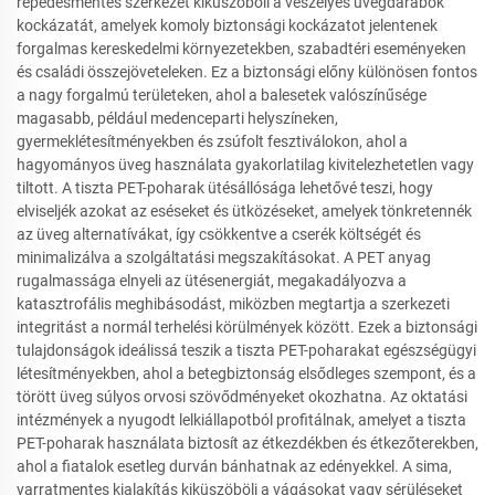
repedésmentes szerkezet kiküszöböli a veszélyes üvegdarabok
kockázatát, amelyek komoly biztonsági kockázatot jelentenek
forgalmas kereskedelmi környezetekben, szabadtéri eseményeken
és családi összejöveteleken. Ez a biztonsági előny különösen fontos
a nagy forgalmú területeken, ahol a balesetek valószínűsége
magasabb, például medenceparti helyszíneken,
gyermeklétesítményekben és zsúfolt fesztiválokon, ahol a
hagyományos üveg használata gyakorlatilag kivitelezhetetlen vagy
tiltott. A tiszta PET-poharak ütésállósága lehetővé teszi, hogy
elviseljék azokat az eséseket és ütközéseket, amelyek tönkretennék
az üveg alternatívákat, így csökkentve a cserék költségét és
minimalizálva a szolgáltatási megszakításokat. A PET anyag
rugalmassága elnyeli az ütésenergiát, megakadályozva a
katasztrofális meghibásodást, miközben megtartja a szerkezeti
integritást a normál terhelési körülmények között. Ezek a biztonsági
tulajdonságok ideálissá teszik a tiszta PET-poharakat egészségügyi
létesítményekben, ahol a betegbiztonság elsődleges szempont, és a
törött üveg súlyos orvosi szövődményeket okozhatna. Az oktatási
intézmények a nyugodt lelkiállapotból profitálnak, amelyet a tiszta
PET-poharak használata biztosít az étkezdékben és étkezőterekben,
ahol a fiatalok esetleg durván bánhatnak az edényekkel. A sima,
varratmentes kialakítás kiküszöböli a vágásokat vagy sérüléseket