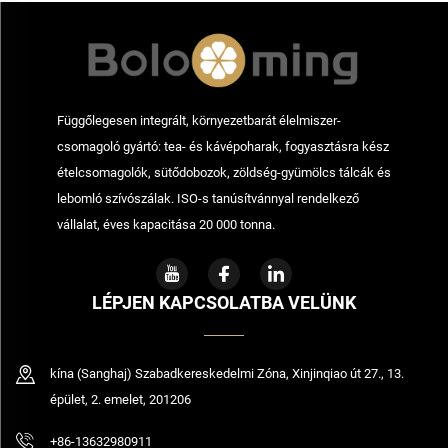
Függőlegesen integrált, környezetbarát élelmiszer-
csomagoló gyártó: tea- és kávépoharak, fogyasztásra kész
ételcsomagolók, sütődobozok, zöldség-gyümölcs tálcák és
lebomló szívószálak. ISO-s tanúsítvánnyal rendelkező
vállalat, éves kapacitása 20 000 tonna.
LÉPJEN KAPCSOLATBA VELÜNK
kína (Sanghaj) Szabadkereskedelmi Zóna, Xinjinqiao út 27., 13.
épület, 2. emelet, 201206
+86-13632980911