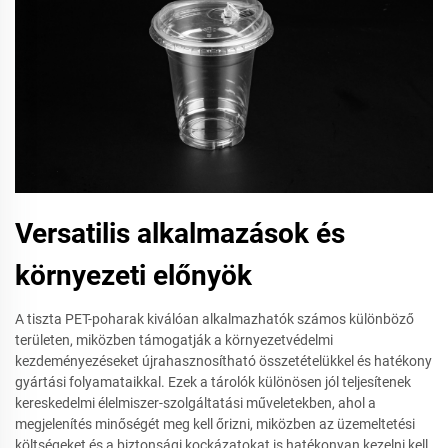
Versatilis alkalmazások és
környezeti előnyök
A tiszta PET-poharak kiválóan alkalmazhatók számos különböző
területen, miközben támogatják a környezetvédelmi
kezdeményezéseket újrahasznosítható összetételükkel és hatékony
gyártási folyamataikkal. Ezek a tárolók különösen jól teljesítenek
kereskedelmi élelmiszer-szolgáltatási műveletekben, ahol a
megjelenítés minőségét meg kell őrizni, miközben az üzemeltetési
költségeket és a biztonsági kockázatokat is hatékonyan kezelni kell.