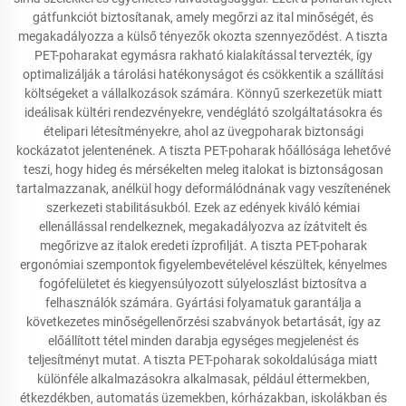
gátfunkciót biztosítanak, amely megőrzi az ital minőségét, és
megakadályozza a külső tényezők okozta szennyeződést. A tiszta
PET-poharakat egymásra rakható kialakítással tervezték, így
optimalizálják a tárolási hatékonyságot és csökkentik a szállítási
költségeket a vállalkozások számára. Könnyű szerkezetük miatt
ideálisak kültéri rendezvényekre, vendéglátó szolgáltatásokra és
ételipari létesítményekre, ahol az üvegpoharak biztonsági
kockázatot jelentenének. A tiszta PET-poharak hőállósága lehetővé
teszi, hogy hideg és mérsékelten meleg italokat is biztonságosan
tartalmazzanak, anélkül hogy deformálódnának vagy veszítenének
szerkezeti stabilitásukból. Ezek az edények kiváló kémiai
ellenállással rendelkeznek, megakadályozva az ízátvitelt és
megőrizve az italok eredeti ízprofilját. A tiszta PET-poharak
ergonómiai szempontok figyelembevételével készültek, kényelmes
fogófelületet és kiegyensúlyozott súlyeloszlást biztosítva a
felhasználók számára. Gyártási folyamatuk garantálja a
következetes minőségellenőrzési szabványok betartását, így az
előállított tétel minden darabja egységes megjelenést és
teljesítményt mutat. A tiszta PET-poharak sokoldalúsága miatt
különféle alkalmazásokra alkalmasak, például éttermekben,
étkezdékben, automatás üzemekben, kórházakban, iskolákban és