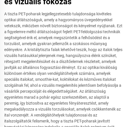
és vizuális fokozás
A tiszta PET-poharak legjellegzetesebb tulajdonsága kivételes
optikai átlátszóságuk, amely a hagyományos üvegedényekkel
vetekszik, miközben növelt biztonságot és kényelmet nyújtanak. Ezt
a figyelemre méltó átlátszóságot fejlett PET-feldolgozási technikák
segítségével érik el, amelyek megszüntetik a felhősödést és a
torzulást, amelyek gyakran jellemzők a szokásos műanyag
edényekre. A kristálytiszta falak lehetővé teszik, hogy az italok teljes
vizuális hatásukkal jelenjenek meg, hangsúlyozva élénk színüket,
rétegzett megjelenítésüket és a díszítőelemek részleteit, amelyek
javítják az általános fogyasztási élményt. Ez az optikai kiválóság
különösen értékes olyan vendéglátóhelyek számára, amelyek
speciális italokat, smoothie-kat, koktélokat és kézműves italokat
szolgálnak fel, ahol a vizuális megjelenítés jelentősen befolyásolja a
vásárlók percepcióját és elégedettségüket. Az átlátszóság
egyenletes marad a pohár egész szerkezetében, az alaptól a
peremig, így biztosítva az egyenletes fényáteresztést, amely
megakadályozza a vizuális torzulásokat, amelyek csökkentenék az
ital vonzerejét. A vendéglátóhelyek tulajdonosai és az
italszolgáltatók felismerik, hogy a tiszta PET-poharak javított