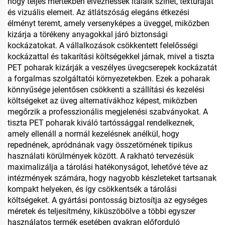
hogy teljes mértékben élvezhessék italaik színét, textúráját
és vizuális elemeit. Az átlátszóság elegáns étkezési
élményt teremt, amely versenyképes a üveggel, miközben
kizárja a törékeny anyagokkal járó biztonsági
kockázatokat. A vállalkozások csökkentett felelősségi
kockázattal és takarítási költségekkel járnak, mivel a tiszta
PET poharak kizárják a veszélyes üvegcserepek kockázatát
a forgalmas szolgáltatói környezetekben. Ezek a poharak
könnyűsége jelentősen csökkenti a szállítási és kezelési
költségeket az üveg alternatívákhoz képest, miközben
megőrzik a professzionális megjelenési szabványokat. A
tiszta PET poharak kiváló tartóssággal rendelkeznek,
amely ellenáll a normál kezelésnek anélkül, hogy
repednének, apródnának vagy összetörnének tipikus
használati körülmények között. A rakható tervezésük
maximalizálja a tárolási hatékonyságot, lehetővé téve az
intézmények számára, hogy nagyobb készleteket tartsanak
kompakt helyeken, és így csökkentsék a tárolási
költségeket. A gyártási pontosság biztosítja az egységes
méretek és teljesítmény, kiküszöbölve a többi egyszer
használatos termék esetében gyakran előforduló