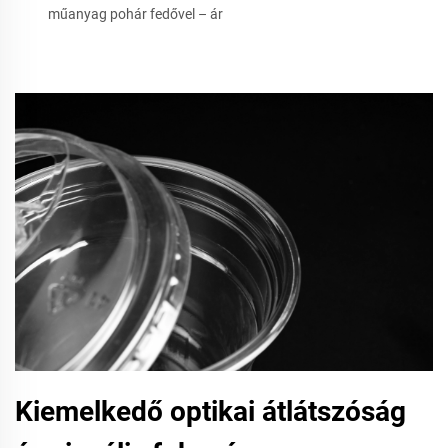
műanyag pohár fedővel – ár
Kiemelkedő optikai átlátszóság