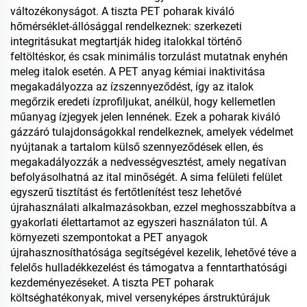
változékonyságot. A tiszta PET poharak kiváló
hőmérséklet-állósággal rendelkeznek: szerkezeti
integritásukat megtartják hideg italokkal történő
feltöltéskor, és csak minimális torzulást mutatnak enyhén
meleg italok esetén. A PET anyag kémiai inaktivitása
megakadályozza az ízszennyeződést, így az italok
megőrzik eredeti ízprofiljukat, anélkül, hogy kellemetlen
műanyag ízjegyek jelen lennének. Ezek a poharak kiváló
gázzáró tulajdonságokkal rendelkeznek, amelyek védelmet
nyújtanak a tartalom külső szennyeződések ellen, és
megakadályozzák a nedvességvesztést, amely negatívan
befolyásolhatná az ital minőségét. A sima felületi felület
egyszerű tisztítást és fertőtlenítést tesz lehetővé
újrahasználati alkalmazásokban, ezzel meghosszabbítva a
gyakorlati élettartamot az egyszeri használaton túl. A
környezeti szempontokat a PET anyagok
újrahasznosíthatósága segítségével kezelik, lehetővé téve a
felelős hulladékkezelést és támogatva a fenntarthatósági
kezdeményezéseket. A tiszta PET poharak
költséghatékonyak, mivel versenyképes árstruktúrájuk