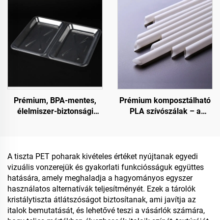
Prémium, BPA-mentes,
Prémium komposztálható
élelmiszer-biztonsági
PLA szívószálak – a
minőségű csuklós
fenntartható választás
(clamshell) tárolóedények
fogyasztási célra és
élelmiszer-tárolásra
A tiszta PET poharak kivételes értéket nyújtanak egyedi
vizuális vonzerejük és gyakorlati funkciósságuk együttes
hatására, amely meghaladja a hagyományos egyszer
használatos alternatívák teljesítményét. Ezek a tárolók
kristálytiszta átlátszóságot biztosítanak, ami javítja az
italok bemutatását, és lehetővé teszi a vásárlók számára,