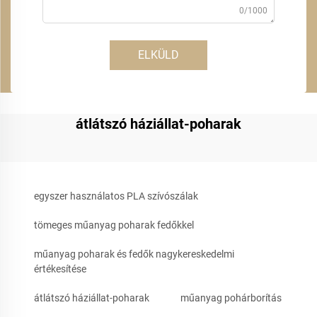
0/1000
ELKÜLD
átlátszó háziállat-poharak
egyszer használatos PLA szívószálak
tömeges műanyag poharak fedőkkel
műanyag poharak és fedők nagykereskedelmi
értékesítése
átlátszó háziállat-poharak
műanyag pohárborítás