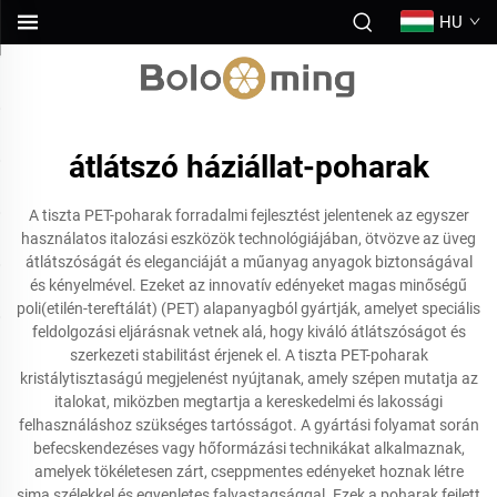
HU
átlátszó háziállat-poharak
A tiszta PET-poharak forradalmi fejlesztést jelentenek az egyszer
használatos italozási eszközök technológiájában, ötvözve az üveg
átlátszóságát és eleganciáját a műanyag anyagok biztonságával
és kényelmével. Ezeket az innovatív edényeket magas minőségű
poli(etilén-tereftálát) (PET) alapanyagból gyártják, amelyet speciális
feldolgozási eljárásnak vetnek alá, hogy kiváló átlátszóságot és
szerkezeti stabilitást érjenek el. A tiszta PET-poharak
kristálytisztaságú megjelenést nyújtanak, amely szépen mutatja az
italokat, miközben megtartja a kereskedelmi és lakossági
felhasználáshoz szükséges tartósságot. A gyártási folyamat során
befecskendezéses vagy hőformázási technikákat alkalmaznak,
amelyek tökéletesen zárt, cseppmentes edényeket hoznak létre
sima szélekkel és egyenletes falvastagsággal. Ezek a poharak fejlett