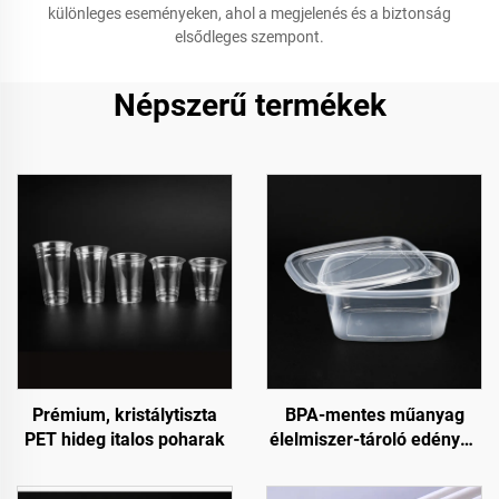
különleges eseményeken, ahol a megjelenés és a biztonság
elsődleges szempont.
Népszerű termékek
Prémium, kristálytiszta
BPA-mentes műanyag
PET hideg italos poharak
élelmiszer-tároló edények
fogyasztási célra és
élelmiszer-tárolásra