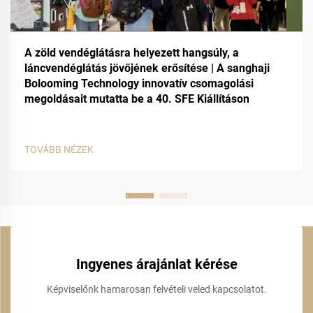
A zöld vendéglátásra helyezett hangsúly, a
láncvendéglátás jövőjének erősítése | A sanghaji
Bolooming Technology innovatív csomagolási
megoldásait mutatta be a 40. SFE Kiállításon
TOVÁBB NÉZEK
Ingyenes árajánlat kérése
Képviselőnk hamarosan felvételi veled kapcsolatot.