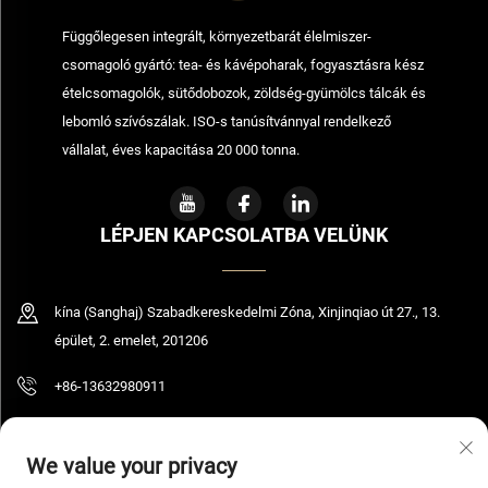
Függőlegesen integrált, környezetbarát élelmiszer-
csomagoló gyártó: tea- és kávépoharak, fogyasztásra kész
ételcsomagolók, sütődobozok, zöldség-gyümölcs tálcák és
lebomló szívószálak. ISO-s tanúsítvánnyal rendelkező
vállalat, éves kapacitása 20 000 tonna.
LÉPJEN KAPCSOLATBA VELÜNK
kína (Sanghaj) Szabadkereskedelmi Zóna, Xinjinqiao út 27., 13.
épület, 2. emelet, 201206
+86-13632980911
[email protected]
We value your privacy