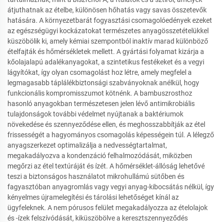
átjuthatnak az ételbe, különösen hőhatás vagy savas összetevők
hatására. A környezetbarát fogyasztási csomagolóedények ezeket
az egészségügyi kockázatokat természetes anyagösszetételükkel
küszöbölik ki, amely kémiai szempontból inaktív marad különböző
ételfajták és hőmérsékletek mellett. A gyártási folyamat kizárja a
kőolajalapú adalékanyagokat, a szintetikus festékeket és a vegyi
lágyítókat, így olyan csomagolást hoz létre, amely megfelel a
legmagasabb táplálékbiztonsági szabványoknak anélkül, hogy
funkcionális kompromisszumot kötnénk. A bambuszrosthoz
hasonló anyagokban természetesen jelen lévő antimikrobiális
tulajdonságok további védelmet nyújtanak a baktériumok
növekedése és szennyeződése ellen, és meghosszabbítják az étel
frissességét a hagyományos csomagolás képességein túl. A lélegző
anyagszerkezet optimalizálja a nedvességtartalmat,
megakadályozva a kondenzáció felhalmozódását, miközben
megőrzi az étel textúráját és ízét. A hőmérséklet-állóság lehetővé
teszi a biztonságos használatot mikrohullámú sütőben és
fagyasztóban anyagromlás vagy vegyi anyag-kibocsátás nélkül, így
kényelmes újramelegítési és tárolási lehetőséget kínál az
ügyfeleknek. A nem pórusos felület megakadályozza az ételolajok
és -ízek felszívódását, kiküszöbölve a keresztszennyeződés