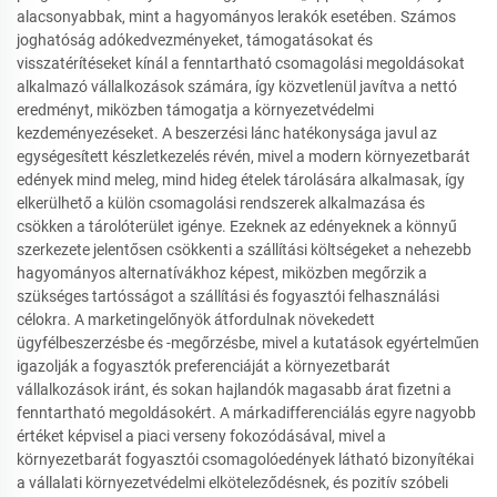
alacsonyabbak, mint a hagyományos lerakók esetében. Számos
joghatóság adókedvezményeket, támogatásokat és
visszatérítéseket kínál a fenntartható csomagolási megoldásokat
alkalmazó vállalkozások számára, így közvetlenül javítva a nettó
eredményt, miközben támogatja a környezetvédelmi
kezdeményezéseket. A beszerzési lánc hatékonysága javul az
egységesített készletkezelés révén, mivel a modern környezetbarát
edények mind meleg, mind hideg ételek tárolására alkalmasak, így
elkerülhető a külön csomagolási rendszerek alkalmazása és
csökken a tárolóterület igénye. Ezeknek az edényeknek a könnyű
szerkezete jelentősen csökkenti a szállítási költségeket a nehezebb
hagyományos alternatívákhoz képest, miközben megőrzik a
szükséges tartósságot a szállítási és fogyasztói felhasználási
célokra. A marketingelőnyök átfordulnak növekedett
ügyfélbeszerzésbe és -megőrzésbe, mivel a kutatások egyértelműen
igazolják a fogyasztók preferenciáját a környezetbarát
vállalkozások iránt, és sokan hajlandók magasabb árat fizetni a
fenntartható megoldásokért. A márkadifferenciálás egyre nagyobb
értéket képvisel a piaci verseny fokozódásával, mivel a
környezetbarát fogyasztói csomagolóedények látható bizonyítékai
a vállalati környezetvédelmi elköteleződésnek, és pozitív szóbeli