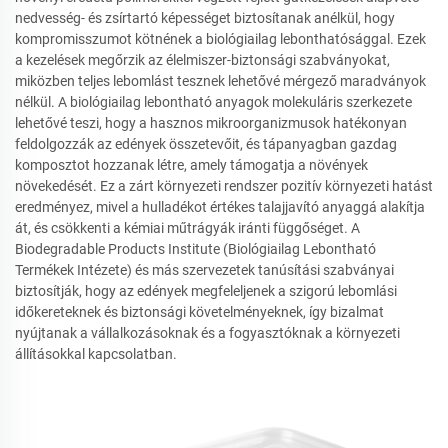
nedvesség- és zsírtartó képességet biztosítanak anélkül, hogy
kompromisszumot kötnének a biológiailag lebonthatósággal. Ezek
a kezelések megőrzik az élelmiszer-biztonsági szabványokat,
miközben teljes lebomlást tesznek lehetővé mérgező maradványok
nélkül. A biológiailag lebontható anyagok molekuláris szerkezete
lehetővé teszi, hogy a hasznos mikroorganizmusok hatékonyan
feldolgozzák az edények összetevőit, és tápanyagban gazdag
komposztot hozzanak létre, amely támogatja a növények
növekedését. Ez a zárt környezeti rendszer pozitív környezeti hatást
eredményez, mivel a hulladékot értékes talajjavító anyaggá alakítja
át, és csökkenti a kémiai műtrágyák iránti függőséget. A
Biodegradable Products Institute (Biológiailag Lebontható
Termékek Intézete) és más szervezetek tanúsítási szabványai
biztosítják, hogy az edények megfeleljenek a szigorú lebomlási
időkereteknek és biztonsági követelményeknek, így bizalmat
nyújtanak a vállalkozásoknak és a fogyasztóknak a környezeti
állításokkal kapcsolatban.