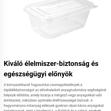
Kiváló élelmiszer-biztonság és
egészségügyi előnyök
A környezetbarát fogyasztási csomagolóedények a
táplálékbiztonságot az előrehaladott anyagtudomány segítségével
helyezik előtérbe, amely kizárja a mérgező vegyi anyagokkal való
érintkezést, miközben optimális ételfrissességet biztosít. A
hagyományos műanyag edények gyakran olyan káros anyagokat
tartalmaznak, mint a biszfenol-A, a ftalátok és a sztirol, amelyek