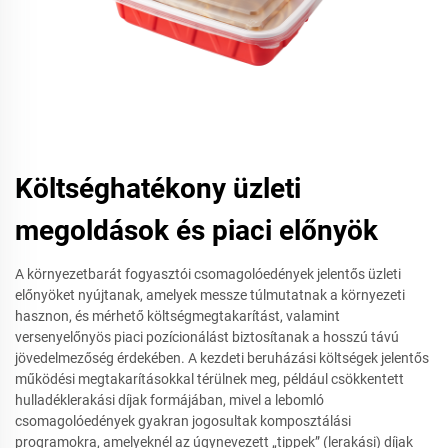
Költséghatékony üzleti
megoldások és piaci előnyök
A környezetbarát fogyasztói csomagolóedények jelentős üzleti
előnyöket nyújtanak, amelyek messze túlmutatnak a környezeti
hasznon, és mérhető költségmegtakarítást, valamint
versenyelőnyös piaci pozícionálást biztosítanak a hosszú távú
jövedelmezőség érdekében. A kezdeti beruházási költségek jelentős
működési megtakarításokkal térülnek meg, például csökkentett
hulladéklerakási díjak formájában, mivel a lebomló
csomagolóedények gyakran jogosultak komposztálási
programokra, amelyeknél az úgynevezett „tippek” (lerakási) díjak