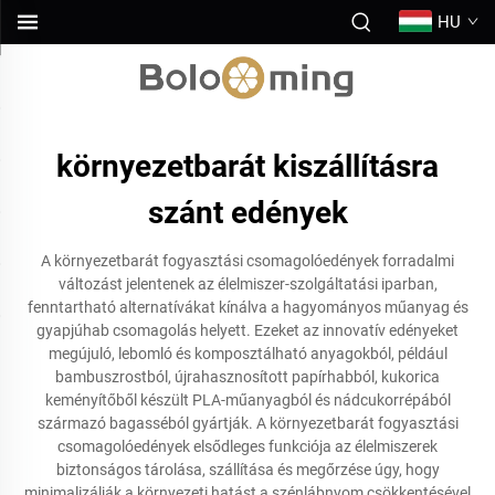
HU
környezetbarát kiszállításra
szánt edények
A környezetbarát fogyasztási csomagolóedények forradalmi
változást jelentenek az élelmiszer-szolgáltatási iparban,
fenntartható alternatívákat kínálva a hagyományos műanyag és
gyapjúhab csomagolás helyett. Ezeket az innovatív edényeket
megújuló, lebomló és komposztálható anyagokból, például
bambuszrostból, újrahasznosított papírhabból, kukorica
keményítőből készült PLA-műanyagból és nádcukorrépából
származó bagasséból gyártják. A környezetbarát fogyasztási
csomagolóedények elsődleges funkciója az élelmiszerek
biztonságos tárolása, szállítása és megőrzése úgy, hogy
minimalizálják a környezeti hatást a szénlábnyom csökkentésével