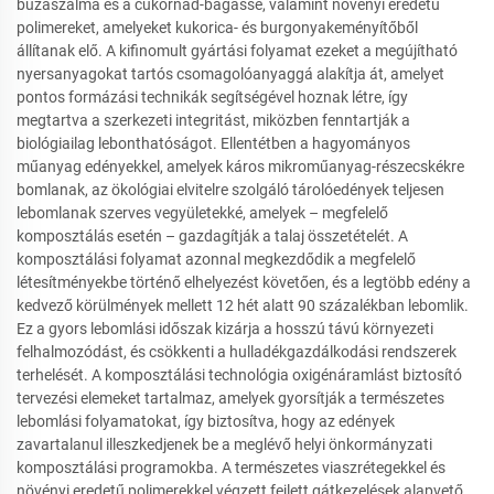
búzaszalma és a cukornád-bagasse, valamint növényi eredetű
polimereket, amelyeket kukorica- és burgonyakeményítőből
állítanak elő. A kifinomult gyártási folyamat ezeket a megújítható
nyersanyagokat tartós csomagolóanyaggá alakítja át, amelyet
pontos formázási technikák segítségével hoznak létre, így
megtartva a szerkezeti integritást, miközben fenntartják a
biológiailag lebonthatóságot. Ellentétben a hagyományos
műanyag edényekkel, amelyek káros mikroműanyag-részecskékre
bomlanak, az ökológiai elvitelre szolgáló tárolóedények teljesen
lebomlanak szerves vegyületekké, amelyek – megfelelő
komposztálás esetén – gazdagítják a talaj összetételét. A
komposztálási folyamat azonnal megkezdődik a megfelelő
létesítményekbe történő elhelyezést követően, és a legtöbb edény a
kedvező körülmények mellett 12 hét alatt 90 százalékban lebomlik.
Ez a gyors lebomlási időszak kizárja a hosszú távú környezeti
felhalmozódást, és csökkenti a hulladékgazdálkodási rendszerek
terhelését. A komposztálási technológia oxigénáramlást biztosító
tervezési elemeket tartalmaz, amelyek gyorsítják a természetes
lebomlási folyamatokat, így biztosítva, hogy az edények
zavartalanul illeszkedjenek be a meglévő helyi önkormányzati
komposztálási programokba. A természetes viaszrétegekkel és
növényi eredetű polimerekkel végzett fejlett gátkezelések alapvető