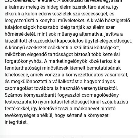
csökkenéséből erednek. A sokoldalú tervezés egyaránt
alkalmas meleg és hideg élelmiszerek tárolására, így
elkerüli a külön edénykészletek szükségességét, és
leegyszerűsíti a konyhai műveleteket. A kiváló hőszigetelő
tulajdonságok hosszabb ideig tartják az élelmiszer
hőmérsékletét, mint sok műanyag alternatíva, javítva a
kiszállított étkezésekkel kapcsolatos ügyfél-elégedettséget.
A könnyű szerkezet csökkenti a szállítási költségeket,
miközben elegendő tartósságot biztosít több kezelési
forgatókönyvhöz. A marketingelőnyök közé tartozik a
fenntarthatósági minősítések kiemelt bemutatásának
lehetősége, amely vonzza a környezettudatos vásárlókat,
és megkülönbözteti a vállalkozást a hagyományos
csomagolást továbbra is használó versenytársaktól.
Számos környezetbarát fogyasztói csomagolóedény
testreszabható nyomtatási lehetőséget kínál szójabázisú
festékekkel, így lehetővé teszi a márkanevet hirdető
tevékenységet anélkül, hogy sértené a környezeti
integritást.