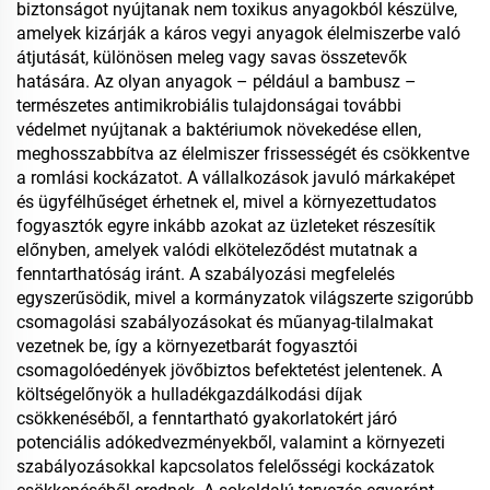
biztonságot nyújtanak nem toxikus anyagokból készülve,
amelyek kizárják a káros vegyi anyagok élelmiszerbe való
átjutását, különösen meleg vagy savas összetevők
hatására. Az olyan anyagok – például a bambusz –
természetes antimikrobiális tulajdonságai további
védelmet nyújtanak a baktériumok növekedése ellen,
meghosszabbítva az élelmiszer frissességét és csökkentve
a romlási kockázatot. A vállalkozások javuló márkaképet
és ügyfélhűséget érhetnek el, mivel a környezettudatos
fogyasztók egyre inkább azokat az üzleteket részesítik
előnyben, amelyek valódi elköteleződést mutatnak a
fenntarthatóság iránt. A szabályozási megfelelés
egyszerűsödik, mivel a kormányzatok világszerte szigorúbb
csomagolási szabályozásokat és műanyag-tilalmakat
vezetnek be, így a környezetbarát fogyasztói
csomagolóedények jövőbiztos befektetést jelentenek. A
költségelőnyök a hulladékgazdálkodási díjak
csökkenéséből, a fenntartható gyakorlatokért járó
potenciális adókedvezményekből, valamint a környezeti
szabályozásokkal kapcsolatos felelősségi kockázatok