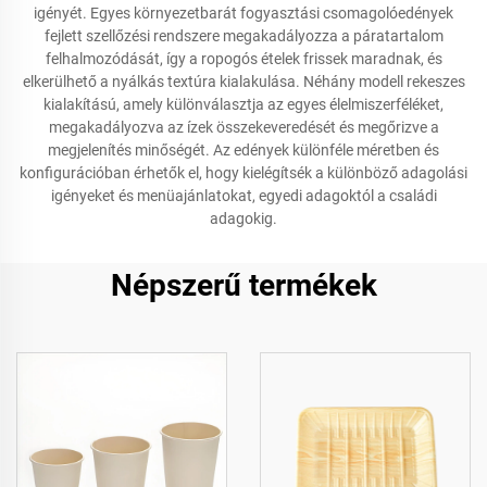
igényét. Egyes környezetbarát fogyasztási csomagolóedények
fejlett szellőzési rendszere megakadályozza a páratartalom
felhalmozódását, így a ropogós ételek frissek maradnak, és
elkerülhető a nyálkás textúra kialakulása. Néhány modell rekeszes
kialakítású, amely különválasztja az egyes élelmiszerféléket,
megakadályozva az ízek összekeveredését és megőrizve a
megjelenítés minőségét. Az edények különféle méretben és
konfigurációban érhetők el, hogy kielégítsék a különböző adagolási
igényeket és menüajánlatokat, egyedi adagoktól a családi
adagokig.
Népszerű termékek