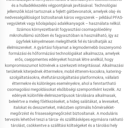
és a hulladékkezelés végpontjának javításával. Technológiai
jellemzőik közé tartoznak a fejlett gátbevonatok, amelyek olaj- és
nedvességállóságot biztosítanak káros vegyszerek – például PFAS-
vegyületek vagy kőolajalapú adalékanyagok – használata nélkül.
Számos környezetbarát fogyasztási csomagolóedény
mikrohullámú sütőben és fagyasztóban is használható, így az
ügyfelek kényelmesen melegíthetik fel és tárolhatják az
élelmiszereket. A gyártási folyamat a legmodernebb összenyomó
formázási és hőformázási technológiákat alkalmazza, amelyek
erős, cseppmentes edényeket hoznak létre anélkül, hogy
kompromisszumot kötnének a szerkezeti integritással. Alkalmazási
területeik kiterjednek éttermekre, mobil étterem-kocsikra, katering-
szolgáltatásokra, ételfutárszolgáltatási platformokra, vállalati
éttermekre és különleges eseményekre, ahol a fenntartható
csomagolási megoldásokat elsőbbségi szempontként kezelik. Az
edények különféle élelmiszertípusok tárolására alkalmasak,
beleértve a meleg főétkezéseket, a hideg salátákat, a leveseket,
italokat és desszerteket, miközben optimális hőmérséklet-
megőrzést és frissességmegőrzést biztosítanak. A moduláris
tervezés lehetővé teszi a tárca- és szállításképes egymásra rakható
tárolást, csökkentve a szállítási költségeket és a tárolási hely