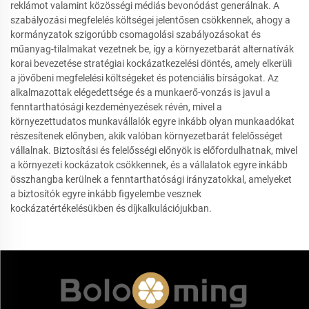
reklámot valamint közösségi médiás bevonódást generálnak. A
szabályozási megfelelés költségei jelentősen csökkennek, ahogy a
kormányzatok szigorúbb csomagolási szabályozásokat és
műanyag-tilalmakat vezetnek be, így a környezetbarát alternatívák
korai bevezetése stratégiai kockázatkezelési döntés, amely elkerüli
a jövőbeni megfelelési költségeket és potenciális bírságokat. Az
alkalmazottak elégedettsége és a munkaerő-vonzás is javul a
fenntarthatósági kezdeményezések révén, mivel a
környezettudatos munkavállalók egyre inkább olyan munkaadókat
részesítenek előnyben, akik valóban környezetbarát felelősséget
vállalnak. Biztosítási és felelősségi előnyök is előfordulhatnak, mivel
a környezeti kockázatok csökkennek, és a vállalatok egyre inkább
összhangba kerülnek a fenntarthatósági irányzatokkal, amelyeket
a biztosítók egyre inkább figyelembe vesznek
kockázatértékelésükben és díjkalkulációjukban.