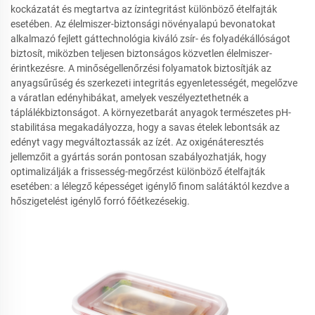
kockázatát és megtartva az ízintegritást különböző ételfajták
esetében. Az élelmiszer-biztonsági növényalapú bevonatokat
alkalmazó fejlett gáttechnológia kiváló zsír- és folyadékállóságot
biztosít, miközben teljesen biztonságos közvetlen élelmiszer-
érintkezésre. A minőségellenőrzési folyamatok biztosítják az
anyagsűrűség és szerkezeti integritás egyenletességét, megelőzve
a váratlan edényhibákat, amelyek veszélyeztethetnék a
táplálékbiztonságot. A környezetbarát anyagok természetes pH-
stabilitása megakadályozza, hogy a savas ételek lebontsák az
edényt vagy megváltoztassák az ízét. Az oxigénáteresztés
jellemzőit a gyártás során pontosan szabályozhatják, hogy
optimalizálják a frissesség-megőrzést különböző ételfajták
esetében: a lélegző képességet igénylő finom salátáktól kezdve a
hőszigetelést igénylő forró főétkezésekig.