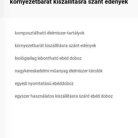
környezetbarát kiszállításra szánt edények
komposztálható élelmiszer-tartályok
környezetbarát kiszállításra szánt edények
biológiailag lebontható ebéd doboz
nagykereskedelmi műanyag élelmiszer-tárolók
egyedi nyomtatású ebéddoboz
egyszer használatos kiszállításra szánt ebéd doboz