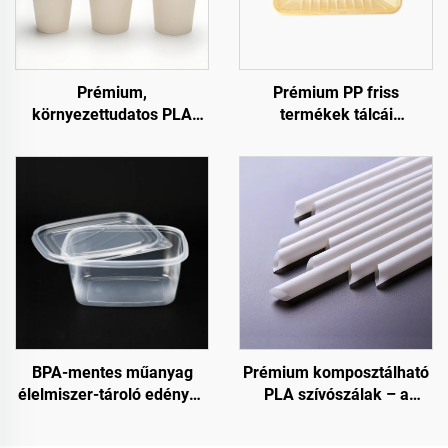
Prémium,
Prémium PP friss
környezettudatos PLA
termékek tálcái
hideg italos poharak
gyümölcsöknek,
zöldségeknek és
húsoknak
BPA-mentes műanyag
Prémium komposztálható
élelmiszer-tároló edények
PLA szívószálak – a
fogyasztási célra és
fenntartható választás
élelmiszer-tárolásra