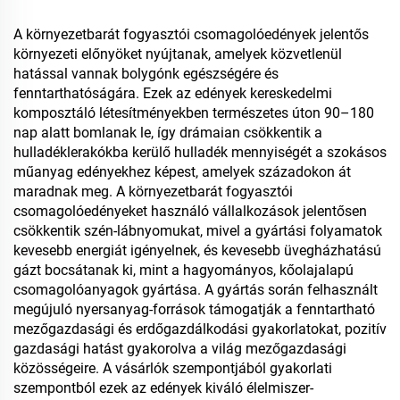
A környezetbarát fogyasztói csomagolóedények jelentős
környezeti előnyöket nyújtanak, amelyek közvetlenül
hatással vannak bolygónk egészségére és
fenntarthatóságára. Ezek az edények kereskedelmi
komposztáló létesítményekben természetes úton 90–180
nap alatt bomlanak le, így drámaian csökkentik a
hulladéklerakókba kerülő hulladék mennyiségét a szokásos
műanyag edényekhez képest, amelyek századokon át
maradnak meg. A környezetbarát fogyasztói
csomagolóedényeket használó vállalkozások jelentősen
csökkentik szén-lábnyomukat, mivel a gyártási folyamatok
kevesebb energiát igényelnek, és kevesebb üvegházhatású
gázt bocsátanak ki, mint a hagyományos, kőolajalapú
csomagolóanyagok gyártása. A gyártás során felhasznált
megújuló nyersanyag-források támogatják a fenntartható
mezőgazdasági és erdőgazdálkodási gyakorlatokat, pozitív
gazdasági hatást gyakorolva a világ mezőgazdasági
közösségeire. A vásárlók szempontjából gyakorlati
szempontból ezek az edények kiváló élelmiszer-