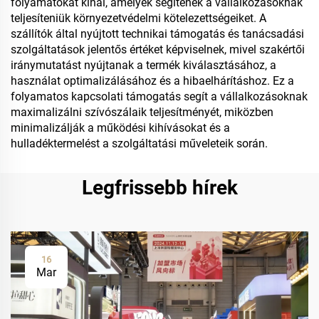
folyamatokat kínál, amelyek segítenek a vállalkozásoknak
teljesíteniük környezetvédelmi kötelezettségeiket. A
szállítók által nyújtott technikai támogatás és tanácsadási
szolgáltatások jelentős értéket képviselnek, mivel szakértői
iránymutatást nyújtanak a termék kiválasztásához, a
használat optimalizálásához és a hibaelhárításhoz. Ez a
folyamatos kapcsolati támogatás segít a vállalkozásoknak
maximalizálni szívószálaik teljesítményét, miközben
minimalizálják a működési kihívásokat és a
hulladéktermelést a szolgáltatási műveleteik során.
Legfrissebb hírek
16
Mar