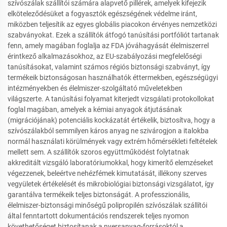
szívószálak szállítói számára alapvető pillérek, amelyek kifejezik
elköteleződésüket a fogyasztók egészségének védelme iránt,
miközben teljesítik az egyes globális piacokon érvényes nemzetközi
szabványokat. Ezek a szállítók átfogó tanúsítási portfóliót tartanak
fenn, amely magában foglalja az FDA jóváhagyását élelmiszerrel
érintkező alkalmazásokhoz, az EU-szabályozási megfelelőségi
tanúsításokat, valamint számos régiós biztonsági szabványt, így
termékeik biztonságosan használhatók éttermekben, egészségügyi
intézményekben és élelmiszer-szolgáltató műveletekben
világszerte. A tanúsítási folyamat kiterjedt vizsgálati protokollokat
foglal magában, amelyek a kémiai anyagok átjutásának
(migrációjának) potenciális kockázatát értékelik, biztosítva, hogy a
szívószálakból semmilyen káros anyag ne szivárogjon a italokba
normál használati körülmények vagy extrém hőmérsékleti feltételek
mellett sem. A szállítók szoros együttműködést folytatnak
akkreditált vizsgáló laboratóriumokkal, hogy kimerítő elemzéseket
végezzenek, beleértve nehézfémek kimutatását, illékony szerves
vegyületek értékelését és mikrobiológiai biztonsági vizsgálatot, így
garantálva termékeik teljes biztonságát. A professzionális,
élelmiszer-biztonsági minőségű polipropilén szívószálak szállítói
által fenntartott dokumentációs rendszerek teljes nyomon
követhetőséget biztosítanak a nyersanyag-forrásoktól a