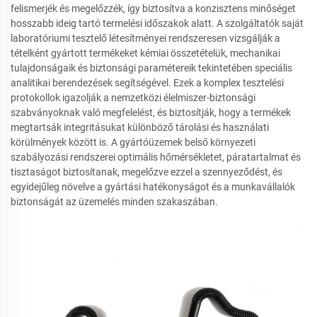
felismerjék és megelőzzék, így biztosítva a konzisztens minőséget
hosszabb ideig tartó termelési időszakok alatt. A szolgáltatók saját
laboratóriumi tesztelő létesítményei rendszeresen vizsgálják a
tételként gyártott termékeket kémiai összetételük, mechanikai
tulajdonságaik és biztonsági paramétereik tekintetében speciális
analitikai berendezések segítségével. Ezek a komplex tesztelési
protokollok igazolják a nemzetközi élelmiszer-biztonsági
szabványoknak való megfelelést, és biztosítják, hogy a termékek
megtartsák integritásukat különböző tárolási és használati
körülmények között is. A gyártóüzemek belső környezeti
szabályozási rendszerei optimális hőmérsékletet, páratartalmat és
tisztaságot biztosítanak, megelőzve ezzel a szennyeződést, és
egyidejűleg növelve a gyártási hatékonyságot és a munkavállalók
biztonságát az üzemelés minden szakaszában.