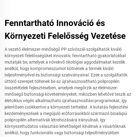
Fenntartható Innováció és
Környezeti Felelősség Vezetése
A vezető élelmiszer-minőségű PP szívószál-szolgáltatók kiváló
környezeti felelősségüket innovatív, fenntartható gyakorlatokkal
mutatják be, amelyek a növekvő ökológiai aggodalmakat kezelik
anélkül, hogy kompromisszumot kötnének a termék kiváló
teljesítményével és biztonsági szabványaival. Ezek a szolgáltatók
úttörő szerepet töltenek be az újrahasznosítható polipropilén
összetételek fejlesztésében, amelyek megőrzik az élelmiszer-
minőségű biztonsági követelményeket, miközben lehetővé teszik az
életciklus végén alkalmazható újrahasznosítási programokat, így
jelentősen csökkentve a környezeti terhelést. A kutatás-fejlesztési
kezdeményezések a megújuló erőforrásokból származó bioalapú
polipropilén alternatívák létrehozására irányulnak, így
környezettudatos választási lehetőséget kínálnak a vásárlóknak
anélkül, hogy funkcionális vagy biztonsági teljesítményükben