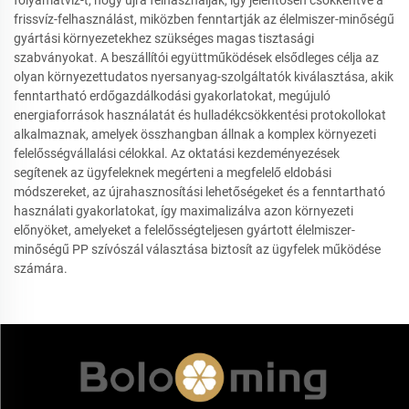
frissvíz-felhasználást, miközben fenntartják az élelmiszer-minőségű
gyártási környezetekhez szükséges magas tisztasági
szabványokat. A beszállítói együttműködések elsődleges célja az
olyan környezettudatos nyersanyag-szolgáltatók kiválasztása, akik
fenntartható erdőgazdálkodási gyakorlatokat, megújuló
energiaforrások használatát és hulladékcsökkentési protokollokat
alkalmaznak, amelyek összhangban állnak a komplex környezeti
felelősségvállalási célokkal. Az oktatási kezdeményezések
segítenek az ügyfeleknek megérteni a megfelelő eldobási
módszereket, az újrahasznosítási lehetőségeket és a fenntartható
használati gyakorlatokat, így maximalizálva azon környezeti
előnyöket, amelyeket a felelősségteljesen gyártott élelmiszer-
minőségű PP szívószál választása biztosít az ügyfelek működése
számára.