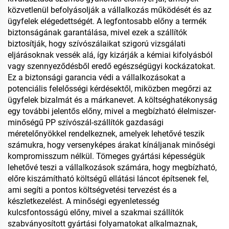
közvetlenül befolyásolják a vállalkozás működését és az
ügyfelek elégedettségét. A legfontosabb előny a termék
biztonságának garantálása, mivel ezek a szállítók
biztosítják, hogy szívószálaikat szigorú vizsgálati
eljárásoknak vessék alá, így kizárják a kémiai kifolyásból
vagy szennyeződésből eredő egészségügyi kockázatokat.
Ez a biztonsági garancia védi a vállalkozásokat a
potenciális felelősségi kérdésektől, miközben megőrzi az
ügyfelek bizalmát és a márkanevet. A költséghatékonyság
egy további jelentős előny, mivel a megbízható élelmiszer-
minőségű PP szívószál-szállítók gazdasági
méretelőnyökkel rendelkeznek, amelyek lehetővé teszik
számukra, hogy versenyképes árakat kínáljanak minőségi
kompromisszum nélkül. Tömeges gyártási képességük
lehetővé teszi a vállalkozások számára, hogy megbízható,
előre kiszámítható költségű ellátási láncot építsenek fel,
ami segíti a pontos költségvetési tervezést és a
készletkezelést. A minőségi egyenletesség
kulcsfontosságú előny, mivel a szakmai szállítók
szabványosított gyártási folyamatokat alkalmaznak,