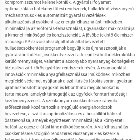
kompromisszumot kellene kötniük. A gyártási folyamat
optimalizálása hatékony fűtési rendszerek, hulladékhő-visszanyerő
mechanizmusok és automatizált gyártási vezérlések
alkalmazásával csökkenti az energiafelhasználást, miközben
minimalizálja az erőforrás-felhasználást, ugyanakkor maximalizálja
a kimeneti minőséget és konzisztenciát. A jövőbe tekintő élelmiszer-
minőségű PP szívószál-szolgáltatók által bevezetett
hulladéscsökkentési programok begyűjtik és újrahasznosítják a
gyártási hulladékot, csökkentve ezzel a települési hulladéklerakókba
kerülő mennyiséget, valamint alacsonyabb nyersanyag-költségeket
biztosítva zárt körös gyártási rendszerek révén. A csomagolási
innovációk minimális anyagfelhasználással működnek, miközben
megfelelő védelmet nyújtanak a szállítás és tárolás során, gyakran
újrahasznosított anyagokat és lebontható megoldásokat is
tartalmazva, amelyek támogatják az ügyfelek fenntarthatósági
kezdeményezéseit. A szénlábnyom csökkentésére irányuló
erőfeszítések közé tartozik a megújuló energiahordozók
bevezetése, a szállítás optimalizálása és a beszállítói hálózat
összevonása, amelyek együttesen minimalizálják a környezeti
hatást az egész ellátási lánc működése során. A vízfelhasználás
csökkentésére szolgáló rendszerek visszanyerik és kezelik a
folyamatvíz-t, hogy újra felhasználják, így jelentősen csökkentve a