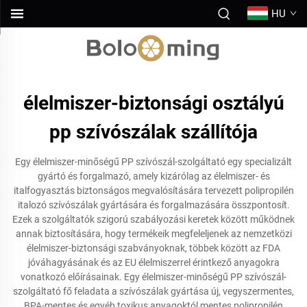
HU
élelmiszer-biztonsági osztályú
pp szívószálak szállítója
Egy élelmiszer-minőségű PP szívószál-szolgáltató egy specializált
gyártó és forgalmazó, amely kizárólag az élelmiszer- és
italfogyasztás biztonságos megvalósítására tervezett polipropilén
italozó szívószálak gyártására és forgalmazására összpontosít.
Ezek a szolgáltatók szigorú szabályozási keretek között működnek
annak biztosítására, hogy termékeik megfeleljenek az nemzetközi
élelmiszer-biztonsági szabványoknak, többek között az FDA
jóváhagyásának és az EU élelmiszerrel érintkező anyagokra
vonatkozó előírásainak. Egy élelmiszer-minőségű PP szívószál-
szolgáltató fő feladata a szívószálak gyártása új, vegyszermentes,
BPA-mentes és egyéb toxikus anyagoktól mentes polipropilén