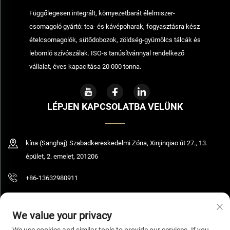
Függőlegesen integrált, környezetbarát élelmiszer-
csomagoló gyártó: tea- és kávépoharak, fogyasztásra kész
ételcsomagolók, sütődobozok, zöldség-gyümölcs tálcák és
lebomló szívószálak. ISO-s tanúsítvánnyal rendelkező
vállalat, éves kapacitása 20 000 tonna.
LÉPJEN KAPCSOLATBA VELÜNK
kína (Sanghaj) Szabadkereskedelmi Zóna, Xinjinqiao út 27., 13.
épület, 2. emelet, 201206
+86-13632980911
[email protected]
We value your privacy