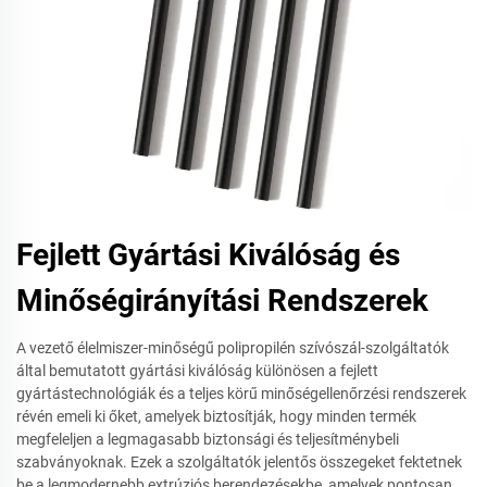
Fejlett Gyártási Kiválóság és
Minőségirányítási Rendszerek
A vezető élelmiszer-minőségű polipropilén szívószál-szolgáltatók
által bemutatott gyártási kiválóság különösen a fejlett
gyártástechnológiák és a teljes körű minőségellenőrzési rendszerek
révén emeli ki őket, amelyek biztosítják, hogy minden termék
megfeleljen a legmagasabb biztonsági és teljesítménybeli
szabványoknak. Ezek a szolgáltatók jelentős összegeket fektetnek
be a legmodernebb extrúziós berendezésekbe, amelyek pontosan