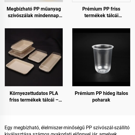
Megbízható PP műanyag
Prémium PP friss
szívószálak mindennapi
termékek tálcái
használatra
gyümölcsöknek,
zöldségeknek és
húsoknak
Környezettudatos PLA
Prémium PP hideg italos
friss termékek tálcái –
poharak
fenntartható bemutatás,
értékesítés és tárolás
Egy megbízható, élelmiszer-minőségű PP szívószál-szállító
kiválasztása számos gyakorlati előnnyel jár, amelyek