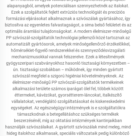
alapanyagból, amelyek potenciálisan szennyezhetnék az italokat.
Ezek a szolgáltatók fejlett extrúziós technológiát és precíziós
formázási eljárásokat alkalmaznak a szívószálak gyártásához, így
biztosítva az egyenletes falvastagságot, a sima belső felületet és az
optimális áramlási tulajdonságokat. A modern élelmiszer-minőségű
PP szívószál-szolgáltatók technológiai jellemzői közé tartoznak az
automatizált gyártósorok, amelyek minőségellenőrző érzékelőkkel,
hőmérséklet-figyelő rendszerekkel és szennyeződésvizsgálati
mechanizmusokkal vannak felszerelve. Ezek a létesítmények
gyógyszeripari szabványokhoz hasonló tisztasági környezetben –
ún. tisztasági szobákban – működnek, így minden gyártott
szívószál megfelel a szigorú higiéniai követelményeknek. Az
élelmiszer-minőségű PP szívószál-szolgáltatók termékeinek
alkalmazási területe számos iparágat ölel fel, többek között
éttermeket, kávézókat, gyorsétterem-láncokat, italkészítő
vállalatokat, vendéglátó szolgáltatásokat és kiskereskedelmi
egységeket. Az egészségügyi intézmények is e szolgáltatókra
támaszkodnak a betegellátáshoz szükséges termékek
beszerzésénél, míg az oktatási intézmények kantinjaikban
használják szívószálaikat. A gyártott szívószálak mind meleg, mind
hideg italokhoz alkalmasak, speciális változataik pedig különböző