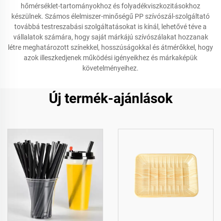
hőmérséklet-tartományokhoz és folyadékviszkozitásokhoz
készülnek. Számos élelmiszer-minőségű PP szívószál-szolgáltató
továbbá testreszabási szolgáltatásokat is kínál, lehetővé téve a
vállalatok számára, hogy saját márkájú szívószálakat hozzanak
létre meghatározott színekkel, hosszúságokkal és átmérőkkel, hogy
azok illeszkedjenek működési igényeikhez és márkaképük
követelményeihez.
Új termék-ajánlások