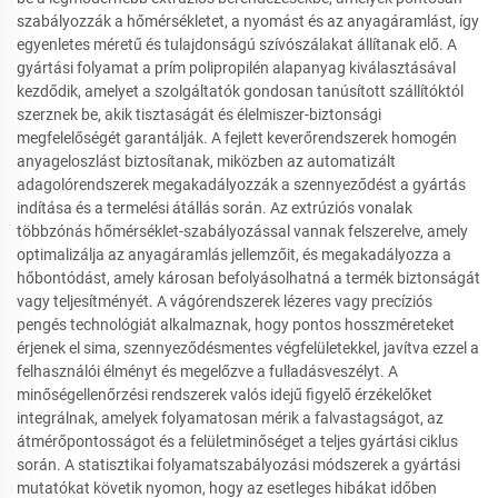
szabályozzák a hőmérsékletet, a nyomást és az anyagáramlást, így
egyenletes méretű és tulajdonságú szívószálakat állítanak elő. A
gyártási folyamat a prím polipropilén alapanyag kiválasztásával
kezdődik, amelyet a szolgáltatók gondosan tanúsított szállítóktól
szerznek be, akik tisztaságát és élelmiszer-biztonsági
megfelelőségét garantálják. A fejlett keverőrendszerek homogén
anyageloszlást biztosítanak, miközben az automatizált
adagolórendszerek megakadályozzák a szennyeződést a gyártás
indítása és a termelési átállás során. Az extrúziós vonalak
többzónás hőmérséklet-szabályozással vannak felszerelve, amely
optimalizálja az anyagáramlás jellemzőit, és megakadályozza a
hőbontódást, amely károsan befolyásolhatná a termék biztonságát
vagy teljesítményét. A vágórendszerek lézeres vagy precíziós
pengés technológiát alkalmaznak, hogy pontos hosszméreteket
érjenek el sima, szennyeződésmentes végfelületekkel, javítva ezzel a
felhasználói élményt és megelőzve a fulladásveszélyt. A
minőségellenőrzési rendszerek valós idejű figyelő érzékelőket
integrálnak, amelyek folyamatosan mérik a falvastagságot, az
átmérőpontosságot és a felületminőséget a teljes gyártási ciklus
során. A statisztikai folyamatszabályozási módszerek a gyártási
mutatókat követik nyomon, hogy az esetleges hibákat időben