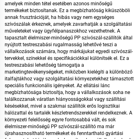
amelyek minden tétel esetében azonos minőségű
termékeket biztosítanak. Ez a megbízhatóság kiküszöböli
annak frusztrációját, ha hibás vagy nem egységes
szívószálak érkeznek, amelyek zavarhatják a szolgáltatási
műveleteket vagy ügyfélpanaszokhoz vezethetnek. A
tapasztalt élelmiszer-minőségű PP szívószál-szállítók által
nyújtott testreszabási rugalmasság lehetővé teszi a
vállalkozások számára, hogy márkájukat egyedi szívószál-
tervekkel, színekkel és specifikációkkal különítsék el. Ez a
testreszabási lehetőség támogatja a
marketingtevékenységeket, miközben kielégíti a különböző
italfajtákhoz vagy szolgáltatási környezetekhez támasztott
speciális funkcionális igényeket. Az ellátási lánc
megbízhatósága biztosítja, hogy a vállalkozások soha ne
találkozzanak váratlan hiányosságokkal vagy szállítási
késésekkel, mivel a szakmai szállítók erős logisztikai
hálózattal és tartalék készletrendszerekkel rendelkeznek. A
környezeti felelősség egyre fontosabbá vált, és sok
élelmiszer-minőségű PP szívószál-szállító ma már
újrahasznosítható termékeket és fenntartható gyártási