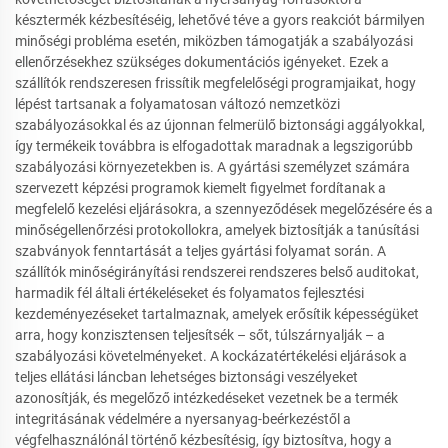
késztermék kézbesítéséig, lehetővé téve a gyors reakciót bármilyen
minőségi probléma esetén, miközben támogatják a szabályozási
ellenőrzésekhez szükséges dokumentációs igényeket. Ezek a
szállítók rendszeresen frissítik megfelelőségi programjaikat, hogy
lépést tartsanak a folyamatosan változó nemzetközi
szabályozásokkal és az újonnan felmerülő biztonsági aggályokkal,
így termékeik továbbra is elfogadottak maradnak a legszigorúbb
szabályozási környezetekben is. A gyártási személyzet számára
szervezett képzési programok kiemelt figyelmet fordítanak a
megfelelő kezelési eljárásokra, a szennyeződések megelőzésére és a
minőségellenőrzési protokollokra, amelyek biztosítják a tanúsítási
szabványok fenntartását a teljes gyártási folyamat során. A
szállítók minőségirányítási rendszerei rendszeres belső auditokat,
harmadik fél általi értékeléseket és folyamatos fejlesztési
kezdeményezéseket tartalmaznak, amelyek erősítik képességüket
arra, hogy konzisztensen teljesítsék – sőt, túlszárnyalják – a
szabályozási követelményeket. A kockázatértékelési eljárások a
teljes ellátási láncban lehetséges biztonsági veszélyeket
azonosítják, és megelőző intézkedéseket vezetnek be a termék
integritásának védelmére a nyersanyag-beérkezéstől a
végfelhasználónál történő kézbesítésig, így biztosítva, hogy a