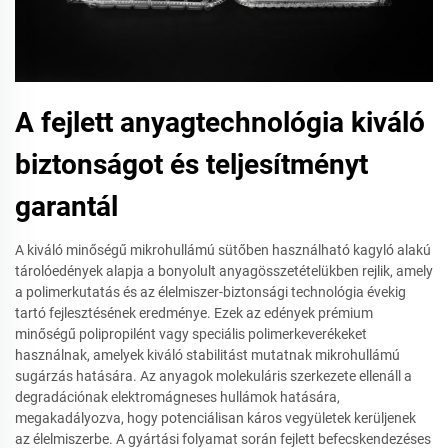
A fejlett anyagtechnológia kiváló
biztonságot és teljesítményt
garantál
A kiváló minőségű mikrohullámú sütőben használható kagyló alakú
tárolóedények alapja a bonyolult anyagösszetételükben rejlik, amely
a polimerkutatás és az élelmiszer-biztonsági technológia évekig
tartó fejlesztésének eredménye. Ezek az edények prémium
minőségű polipropilént vagy speciális polimerkeverékeket
használnak, amelyek kiváló stabilitást mutatnak mikrohullámú
sugárzás hatására. Az anyagok molekuláris szerkezete ellenáll a
degradációnak elektromágneses hullámok hatására,
megakadályozva, hogy potenciálisan káros vegyületek kerüljenek
az élelmiszerbe. A gyártási folyamat során fejlett befecskendezéses