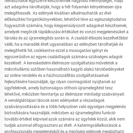
felhasználók egyszerre készíthetnek nagyobb mennyiséget, majd
azt adagolva tárolhatják, hogy a hét folyamán kényelmesen újra
melegíthessék. Az edények kiválóan alkalmazhatók az étel-
előkészítési forgatókönyvekben, lehetővé téve az egészségtudatos
fogyasztók számára, hogy kiegyensúlyozott adagokat készítsenek,
amelyek megőrzik táplálkozási értéküket és vonzó megjelenésüket a
tárolás és az újramelegítés során is. A családi étkezés kezelhetőbbé
válik, ha a maradék ételt ugyanabban az edényben tárolhatják és
melegíthetik fel, csökkentve ezzel a mosogatási igényt és
egyszerűsítve az egyes családtagok számára szükséges adagok
kezelését. A kereskedelmi élelmiszer-szolgáltatási műveletek a
mikrohullámú sütőben használható kagyló alakú tárolóedényeket
az online rendelés és a házhozszállítás szolgáltatásainak
fejlesztésére használják, így olyan csomagolást nyújtanak az
ügyfeleknek, amely biztonságos otthoni újramelegítést tesz
lehetővé, miközben fenntartja az élelmiszer minőségi szabványait.
A vendéglátóipari láncok ezen edényeket a részadagok
szabványosítására és a több helyszínen való egységes megjelenés
biztosítására használják, miközben az újramelegítési funkció
további értéket képvisel azok számára az ügyfelek közül, akik nem
tudják azonnal elfogyasztani az ételt. A kateringvállalkozások a
professzionális megjelenésből és a minőségi edények megbízható