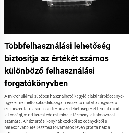
Többfelhasználási lehetőség
biztosítja az értékét számos
különböző felhasználási
forgatókönyvben
A mikrohullámú sütőben használható kagyló alakú tárolóedények
figyelemre méltó sokoldalúsága messze túlmutat az egyszerű
élelmiszer-tároláson, és értéknövelő lehetőségeket teremt mind
lakossági, mind kereskedelmi, mind intézményi alkalmazások
számára. A háztartási konyhák ezekből az edényekből a
hatékonyabb ételkészítési folyamatok révén profitálnak: a