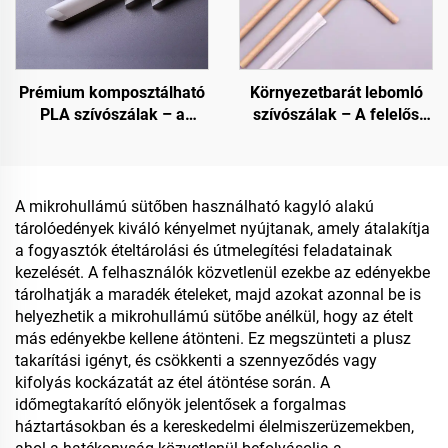
Prémium komposztálható
Környezetbarát lebomló
PLA szívószálak – a
szívószálak – A felelős
fenntartható választás
választás
A mikrohullámú sütőben használható kagyló alakú
tárolóedények kiváló kényelmet nyújtanak, amely átalakítja
a fogyasztók ételtárolási és útmelegítési feladatainak
kezelését. A felhasználók közvetlenül ezekbe az edényekbe
tárolhatják a maradék ételeket, majd azokat azonnal be is
helyezhetik a mikrohullámú sütőbe anélkül, hogy az ételt
más edényekbe kellene átönteni. Ez megszünteti a plusz
takarítási igényt, és csökkenti a szennyeződés vagy
kifolyás kockázatát az étel átöntése során. A
időmegtakarító előnyök jelentősek a forgalmas
háztartásokban és a kereskedelmi élelmiszerüzemekben,