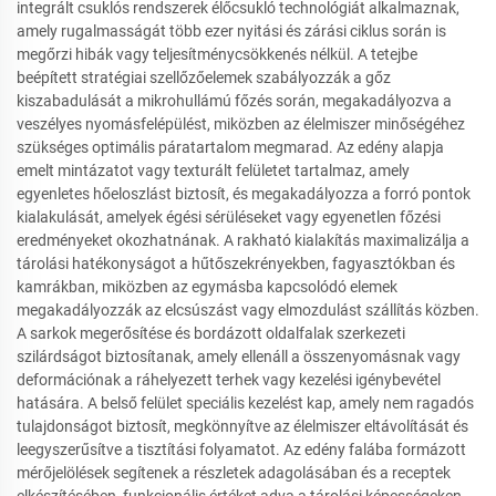
integrált csuklós rendszerek élőcsukló technológiát alkalmaznak,
amely rugalmasságát több ezer nyitási és zárási ciklus során is
megőrzi hibák vagy teljesítménycsökkenés nélkül. A tetejbe
beépített stratégiai szellőzőelemek szabályozzák a gőz
kiszabadulását a mikrohullámú főzés során, megakadályozva a
veszélyes nyomásfelépülést, miközben az élelmiszer minőségéhez
szükséges optimális páratartalom megmarad. Az edény alapja
emelt mintázatot vagy texturált felületet tartalmaz, amely
egyenletes hőeloszlást biztosít, és megakadályozza a forró pontok
kialakulását, amelyek égési sérüléseket vagy egyenetlen főzési
eredményeket okozhatnának. A rakható kialakítás maximalizálja a
tárolási hatékonyságot a hűtőszekrényekben, fagyasztókban és
kamrákban, miközben az egymásba kapcsolódó elemek
megakadályozzák az elcsúszást vagy elmozdulást szállítás közben.
A sarkok megerősítése és bordázott oldalfalak szerkezeti
szilárdságot biztosítanak, amely ellenáll a összenyomásnak vagy
deformációnak a ráhelyezett terhek vagy kezelési igénybevétel
hatására. A belső felület speciális kezelést kap, amely nem ragadós
tulajdonságot biztosít, megkönnyítve az élelmiszer eltávolítását és
leegyszerűsítve a tisztítási folyamatot. Az edény falába formázott
mérőjelölések segítenek a részletek adagolásában és a receptek