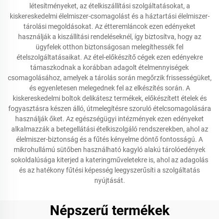
létesítményeket, az ételkiszállítási szolgáltatásokat, a
kiskereskedelmi élelmiszer-csomagolást és a háztartási élelmiszer-
tárolási megoldásokat. Az étteremláncok ezen edényeket
használják a kiszállítási rendeléseknél, így biztosítva, hogy az
ügyfelek otthon biztonságosan melegíthessék fel
ételszolgáltatásaikat. Az étel-előkészítő cégek ezen edényekre
támaszkodnak a korábban adagolt ételmennyiségek
csomagolásához, amelyek a tárolás során megőrzik frissességüket,
és egyenletesen melegednek fel az elkészítés során. A
kiskereskedelmi boltok delikátesz termékek, előkészített ételek és
fogyasztásra készen álló, útmelegítésre szoruló ételcsomagolására
használják őket. Az egészségügyi intézmények ezen edényeket
alkalmazzák a betegellátási ételkiszolgáló rendszerekben, ahol az
élelmiszer-biztonság és a fűtés kényelme döntő fontosságú. A
mikrohullámú sütőben használható kagyló alakú tárolóedények
sokoldalúsága kiterjed a kateringműveletekre is, ahol az adagolás
és az hatékony fűtési képesség leegyszerűsíti a szolgáltatás
nyújtását.
Népszerű termékek