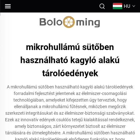
HU
mikrohullámú sütőben
használható kagyló alakú
tárolóedények
A mikrohullámú sütőben használható kagyló alakú tárolóedények
forradalmi fejlesztést jelentenek az élelmiszer-csomagolási
technológiában, amelyeket kifejezetten úgy terveztek, hogy
ellenálljanak a mikrohullámú fűtésnek, miközben megőrzik
szerkezeti integritásukat és az élelmiszer-biztonsági szabványokat.
Ezek az innovatív edények csuklós tetejű kialakítással rendelkeznek,
amely biztonságos, zárt környezetet biztosít az élelmiszer
tárolására és útmelegítésére. A mikrohullámú sütőben használható
kagyló alakú tárolóedények elsődleges funkciója az, hogy