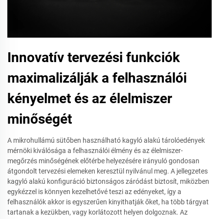
Innovatív tervezési funkciók
maximalizálják a felhasználói
kényelmet és az élelmiszer
minőségét
A mikrohullámú sütőben használható kagyló alakú tárolóedények
mérnöki kiválósága a felhasználói élmény és az élelmiszer-
megőrzés minőségének előtérbe helyezésére irányuló gondosan
átgondolt tervezési elemeken keresztül nyilvánul meg. A jellegzetes
kagyló alakú konfiguráció biztonságos záródást biztosít, miközben
egykézzel is könnyen kezelhetővé teszi az edényeket, így a
felhasználók akkor is egyszerűen kinyithatják őket, ha több tárgyat
tartanak a kezükben, vagy korlátozott helyen dolgoznak. Az