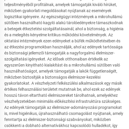
teljesítményéből profitálnak, amelyek támogatják kiváló hírüket,
miközben gyakorlati megoldásokat nyújtanak az események
logisztikai igényeire. Az egészségügyi intézmények a mikrohullámú
sütőben használható kagyló alakú tárolóedényekre támaszkodnak
a betegek étkeztetési szolgáltatásainál, ahol a biztonság, a higiénia
és a melegítés kényelme kritikus működési követelmények. Az
oktatási intézmények ezen edényeket a büfék működtetésében és
az étkezési programokban használják, ahol az edények tartóssága
és biztonsági jellemzői támogatják a nagyforgalmú élelmiszer-
szolgáltatási igényeket. Az idősek otthonaiban értékelik az
egyszerűen kinyitható kialakítást és a mikrohullámú sütőben való
használhatóságot, amelyek támogatják a lakók függetlenségét,
miközben biztosítják a biztonságos élelmiszer-kezelési
gyakorlatokat. A vészhelyzeti felkészülési alkalmazások egy másik
értékes felhasználási területet mutatnak be, ahol ezek az edények
hosszú távon eltartható élelmiszereket tárolhatnak, amelyekhez
vészhelyzetekben minimális előkészítési infrastruktúra szükséges.
Az edények támogatják az élelmiszer-adományozási programokat
is, mivel higiénikus, újrahasználható csomagolást nyújtanak, amely
fenntartja az élelmiszer-biztonsági szabványokat, miközben
csökkenti a dobható alternatívákhoz kapcsolódó hulladékot, így