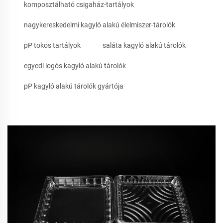
komposztálható csigaház-tartályok
nagykereskedelmi kagyló alakú élelmiszer-tárolók
pP tokos tartályok
saláta kagyló alakú tárolók
egyedi logós kagyló alakú tárolók
pP kagyló alakú tárolók gyártója