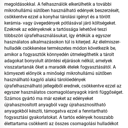
megoldásokkal. A felhasználók elkerülhetik a további
mikrohullámú sütőben használható edények beszerzését,
csökkentve ezzel a konyhai tárolási igényt és a törött
kerámia- vagy üvegedények pótlásával járó költségeket.
Ezeknek az edényeknek a tartóssága lehetővé teszi
többszöri újrafelhasználásukat, így értékük a egyszer
használatos alkalmazásokon túl is kiterjed. Az élelmiszer-
hulladék csökkenése természetes módon következik be,
amikor a fogyasztók könnyedén útmelegíthetik a tárolt
adagokat bonyolult átöntési eljárások nélkül, amelyek
visszatartanák őket a maradék ételek fogyasztásától. A
környezeti előnyök a minőségi mikrohullámú sütőben
használható kagyló alakú tárolóedények
újrafelhasználható jellegéből erednek, csökkentve ezzel az
egyszer használatos csomagolóanyagok iránti függőséget.
Számos gyártó ma már ezeket az edényeket
újrahasznosított anyagból vagy újrahasznosítható
anyagokból készíti, támogatva ezzel a fenntartható
fogyasztási gyakorlatokat. A tartós edények hosszabb
élettartama csökkenti az összes csomagolási hulladékot