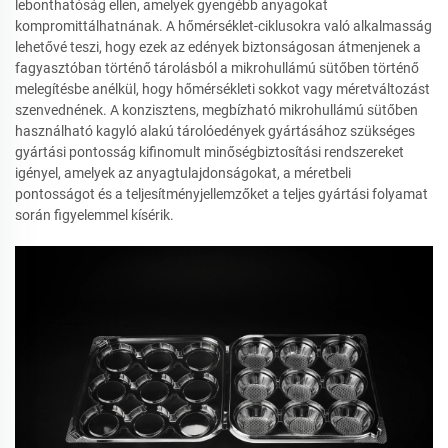
lebonthatóság ellen, amelyek gyengébb anyagokat
kompromittálhatnának. A hőmérséklet-ciklusokra való alkalmasság
lehetővé teszi, hogy ezek az edények biztonságosan átmenjenek a
fagyasztóban történő tárolásból a mikrohullámú sütőben történő
melegítésbe anélkül, hogy hőmérsékleti sokkot vagy méretváltozást
szenvednének. A konzisztens, megbízható mikrohullámú sütőben
használható kagyló alakú tárolóedények gyártásához szükséges
gyártási pontosság kifinomult minőségbiztosítási rendszereket
igényel, amelyek az anyagtulajdonságokat, a méretbeli
pontosságot és a teljesítményjellemzőket a teljes gyártási folyamat
során figyelemmel kísérik.