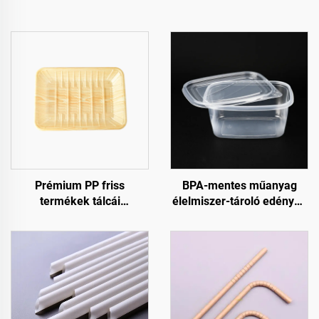
Prémium PP friss
BPA-mentes műanyag
termékek tálcái
élelmiszer-tároló edények
gyümölcsöknek,
fogyasztási célra és
zöldségeknek és
élelmiszer-tárolásra
húsoknak