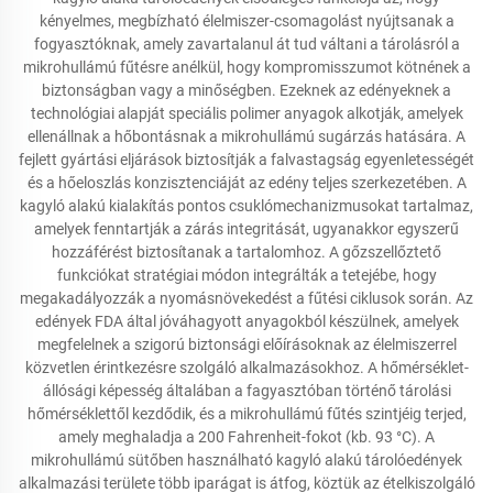
kényelmes, megbízható élelmiszer-csomagolást nyújtsanak a
fogyasztóknak, amely zavartalanul át tud váltani a tárolásról a
mikrohullámú fűtésre anélkül, hogy kompromisszumot kötnének a
biztonságban vagy a minőségben. Ezeknek az edényeknek a
technológiai alapját speciális polimer anyagok alkotják, amelyek
ellenállnak a hőbontásnak a mikrohullámú sugárzás hatására. A
fejlett gyártási eljárások biztosítják a falvastagság egyenletességét
és a hőeloszlás konzisztenciáját az edény teljes szerkezetében. A
kagyló alakú kialakítás pontos csuklómechanizmusokat tartalmaz,
amelyek fenntartják a zárás integritását, ugyanakkor egyszerű
hozzáférést biztosítanak a tartalomhoz. A gőzszellőztető
funkciókat stratégiai módon integrálták a tetejébe, hogy
megakadályozzák a nyomásnövekedést a fűtési ciklusok során. Az
edények FDA által jóváhagyott anyagokból készülnek, amelyek
megfelelnek a szigorú biztonsági előírásoknak az élelmiszerrel
közvetlen érintkezésre szolgáló alkalmazásokhoz. A hőmérséklet-
állósági képesség általában a fagyasztóban történő tárolási
hőmérséklettől kezdődik, és a mikrohullámú fűtés szintjéig terjed,
amely meghaladja a 200 Fahrenheit-fokot (kb. 93 °C). A
mikrohullámú sütőben használható kagyló alakú tárolóedények
alkalmazási területe több iparágat is átfog, köztük az ételkiszolgáló