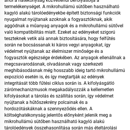
ahol a hatékonyság közvetlenül befolyásolja a
termelékenységet. A mikrohullámú sütőben használható
kagyló alakú tárolóedényekbe épített biztonsági funkciók
nyugalmat nyújtanak azoknak a fogyasztóknak, akik
aggódnak a műanyag anyagok és a mikrohullámú sütővel
való kompatibilitás miatt. Ezeket az edényeket szigorú
teszteknek vetik alá annak biztosítására, hogy felfűtés
során ne bocsássanak ki káros vegyi anyagokat, így
védelmet nyújtanak az élelmiszer minősége és a
fogyasztók egészsége érdekében. Az anyagok ellenállnak a
megcsavarodásnak, olvadásnak vagy szerkezeti
meghibásodásnak még hosszabb ideig tartó mikrohullámú
expozíció esetén is, és így megtartják az edények
integritását több fűtési ciklus során is. A kifolyásgátló
zárómechanizmusok megakadályozzák a kellemetlen
kifolyásokat a tárolás és szállítás során, így védelmet
nyújtanak a hűtőszekrény polcainak és a
hordozótáskáknak a szennyeződés ellen. A
költséghatékonyság jelentős előnyként jelenik meg a
mikrohullámú sütőben használható kagyló alakú
tárolóedények összehasonlítása során más ételtárolási