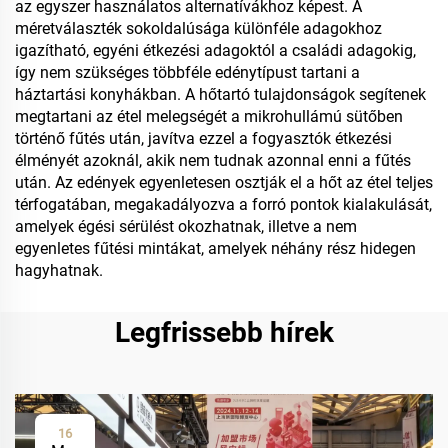
az egyszer használatos alternatívákhoz képest. A
méretválaszték sokoldalúsága különféle adagokhoz
igazítható, egyéni étkezési adagoktól a családi adagokig,
így nem szükséges többféle edénytípust tartani a
háztartási konyhákban. A hőtartó tulajdonságok segítenek
megtartani az étel melegségét a mikrohullámú sütőben
történő fűtés után, javítva ezzel a fogyasztók étkezési
élményét azoknál, akik nem tudnak azonnal enni a fűtés
után. Az edények egyenletesen osztják el a hőt az étel teljes
térfogatában, megakadályozva a forró pontok kialakulását,
amelyek égési sérülést okozhatnak, illetve a nem
egyenletes fűtési mintákat, amelyek néhány rész hidegen
hagyhatnak.
Legfrissebb hírek
16