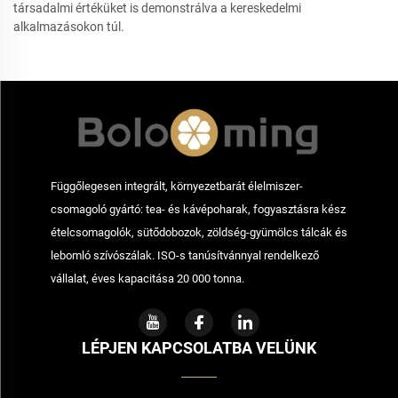
társadalmi értéküket is demonstrálva a kereskedelmi
alkalmazásokon túl.
Függőlegesen integrált, környezetbarát élelmiszer-
csomagoló gyártó: tea- és kávépoharak, fogyasztásra kész
ételcsomagolók, sütődobozok, zöldség-gyümölcs tálcák és
lebomló szívószálak. ISO-s tanúsítvánnyal rendelkező
vállalat, éves kapacitása 20 000 tonna.
LÉPJEN KAPCSOLATBA VELÜNK