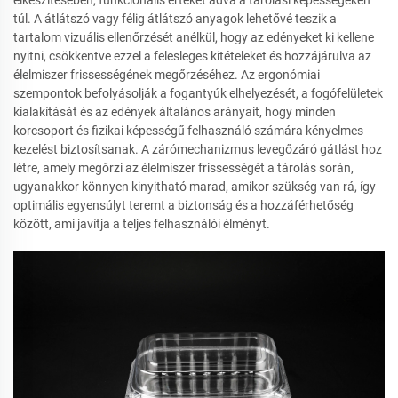
elkészítésében, funkcionális értéket adva a tárolási képességeken
túl. A átlátszó vagy félig átlátszó anyagok lehetővé teszik a
tartalom vizuális ellenőrzését anélkül, hogy az edényeket ki kellene
nyitni, csökkentve ezzel a felesleges kitételeket és hozzájárulva az
élelmiszer frissességének megőrzéséhez. Az ergonómiai
szempontok befolyásolják a fogantyúk elhelyezését, a fogófelületek
kialakítását és az edények általános arányait, hogy minden
korcsoport és fizikai képességű felhasználó számára kényelmes
kezelést biztosítsanak. A zárómechanizmus levegőzáró gátlást hoz
létre, amely megőrzi az élelmiszer frissességét a tárolás során,
ugyanakkor könnyen kinyitható marad, amikor szükség van rá, így
optimális egyensúlyt teremt a biztonság és a hozzáférhetőség
között, ami javítja a teljes felhasználói élményt.