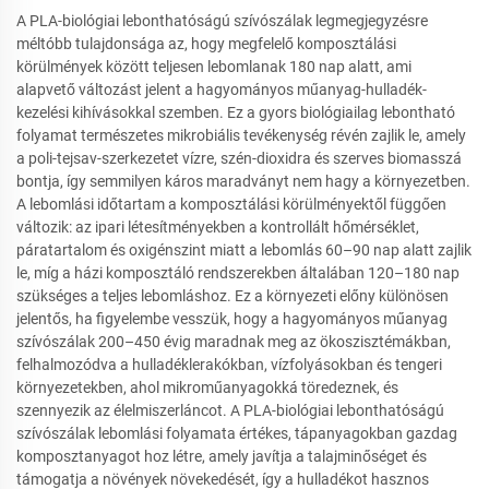
A PLA-biológiai lebonthatóságú szívószálak legmegjegyzésre
méltóbb tulajdonsága az, hogy megfelelő komposztálási
körülmények között teljesen lebomlanak 180 nap alatt, ami
alapvető változást jelent a hagyományos műanyag-hulladék-
kezelési kihívásokkal szemben. Ez a gyors biológiailag lebontható
folyamat természetes mikrobiális tevékenység révén zajlik le, amely
a poli-tejsav-szerkezetet vízre, szén-dioxidra és szerves biomasszá
bontja, így semmilyen káros maradványt nem hagy a környezetben.
A lebomlási időtartam a komposztálási körülményektől függően
változik: az ipari létesítményekben a kontrollált hőmérséklet,
páratartalom és oxigénszint miatt a lebomlás 60–90 nap alatt zajlik
le, míg a házi komposztáló rendszerekben általában 120–180 nap
szükséges a teljes lebomláshoz. Ez a környezeti előny különösen
jelentős, ha figyelembe vesszük, hogy a hagyományos műanyag
szívószálak 200–450 évig maradnak meg az ökoszisztémákban,
felhalmozódva a hulladéklerakókban, vízfolyásokban és tengeri
környezetekben, ahol mikroműanyagokká töredeznek, és
szennyezik az élelmiszerláncot. A PLA-biológiai lebonthatóságú
szívószálak lebomlási folyamata értékes, tápanyagokban gazdag
komposztanyagot hoz létre, amely javítja a talajminőséget és
támogatja a növények növekedését, így a hulladékot hasznos