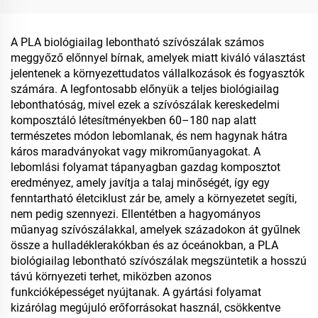
A PLA biológiailag lebontható szívószálak számos
meggyőző előnnyel bírnak, amelyek miatt kiváló választást
jelentenek a környezettudatos vállalkozások és fogyasztók
számára. A legfontosabb előnyük a teljes biológiailag
lebonthatóság, mivel ezek a szívószálak kereskedelmi
komposztáló létesítményekben 60–180 nap alatt
természetes módon lebomlanak, és nem hagynak hátra
káros maradványokat vagy mikroműanyagokat. A
lebomlási folyamat tápanyagban gazdag komposztot
eredményez, amely javítja a talaj minőségét, így egy
fenntartható életciklust zár be, amely a környezetet segíti,
nem pedig szennyezi. Ellentétben a hagyományos
műanyag szívószálakkal, amelyek századokon át gyűlnek
össze a hulladéklerakókban és az óceánokban, a PLA
biológiailag lebontható szívószálak megszüntetik a hosszú
távú környezeti terhet, miközben azonos
funkcióképességet nyújtanak. A gyártási folyamat
kizárólag megújuló erőforrásokat használ, csökkentve