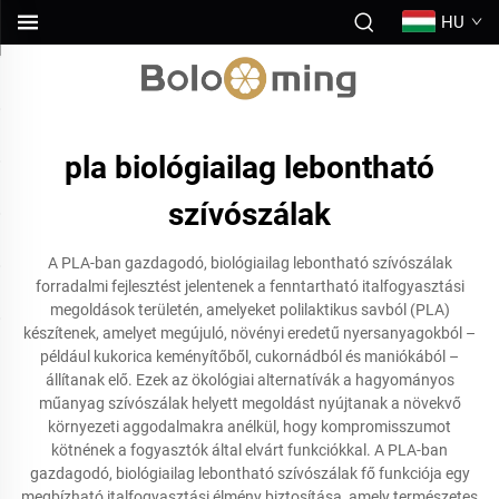
HU
pla biológiailag lebontható
szívószálak
A PLA-ban gazdagodó, biológiailag lebontható szívószálak
forradalmi fejlesztést jelentenek a fenntartható italfogyasztási
megoldások területén, amelyeket polilaktikus savból (PLA)
készítenek, amelyet megújuló, növényi eredetű nyersanyagokból –
például kukorica keményítőből, cukornádból és maniókából –
állítanak elő. Ezek az ökológiai alternatívák a hagyományos
műanyag szívószálak helyett megoldást nyújtanak a növekvő
környezeti aggodalmakra anélkül, hogy kompromisszumot
kötnének a fogyasztók által elvárt funkciókkal. A PLA-ban
gazdagodó, biológiailag lebontható szívószálak fő funkciója egy
megbízható italfogyasztási élmény biztosítása, amely természetes