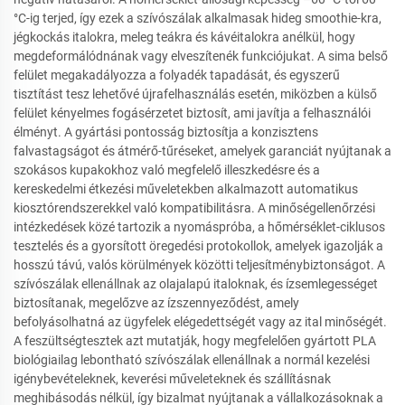
°C-ig terjed, így ezek a szívószálak alkalmasak hideg smoothie-kra,
jégkockás italokra, meleg teákra és kávéitalokra anélkül, hogy
megdeformálódnának vagy elveszítenék funkciójukat. A sima belső
felület megakadályozza a folyadék tapadását, és egyszerű
tisztítást tesz lehetővé újrafelhasználás esetén, miközben a külső
felület kényelmes fogásérzetet biztosít, ami javítja a felhasználói
élményt. A gyártási pontosság biztosítja a konzisztens
falvastagságot és átmérő-tűréseket, amelyek garanciát nyújtanak a
szokásos kupakokhoz való megfelelő illeszkedésre és a
kereskedelmi étkezési műveletekben alkalmazott automatikus
kiosztórendszerekkel való kompatibilitásra. A minőségellenőrzési
intézkedések közé tartozik a nyomáspróba, a hőmérséklet-ciklusos
tesztelés és a gyorsított öregedési protokollok, amelyek igazolják a
hosszú távú, valós körülmények közötti teljesítménybiztonságot. A
szívószálak ellenállnak az olajalapú italoknak, és ízsemlegességet
biztosítanak, megelőzve az ízszennyeződést, amely
befolyásolhatná az ügyfelek elégedettségét vagy az ital minőségét.
A feszültségtesztek azt mutatják, hogy megfelelően gyártott PLA
biológiailag lebontható szívószálak ellenállnak a normál kezelési
igénybevételeknek, keverési műveleteknek és szállításnak
meghibásodás nélkül, így bizalmat nyújtanak a vállalkozásoknak a