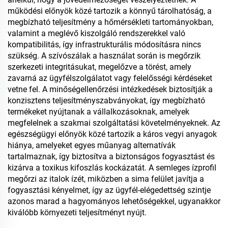
működési előnyök közé tartozik a könnyű tárolhatóság, a
megbízható teljesítmény a hőmérsékleti tartományokban,
valamint a meglévő kiszolgáló rendszerekkel való
kompatibilitás, így infrastrukturális módosításra nincs
szükség. A szívószálak a használat során is megőrzik
szerkezeti integritásukat, megelőzve a törést, amely
zavarná az ügyfélszolgálatot vagy felelősségi kérdéseket
vetne fel. A minőségellenőrzési intézkedések biztosítják a
konzisztens teljesítményszabványokat, így megbízható
termékeket nyújtanak a vállalkozásoknak, amelyek
megfelelnek a szakmai szolgáltatási követelményeknek. Az
egészségügyi előnyök közé tartozik a káros vegyi anyagok
hiánya, amelyeket egyes műanyag alternatívák
tartalmaznak, így biztosítva a biztonságos fogyasztást és
kizárva a toxikus kifoszlás kockázatát. A semleges ízprofil
megőrzi az italok ízét, miközben a sima felület javítja a
fogyasztási kényelmet, így az ügyfél-elégedettség szintje
azonos marad a hagyományos lehetőségekkel, ugyanakkor
kiválóbb környezeti teljesítményt nyújt.