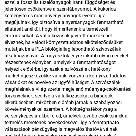
ezzel a fosszilis tüzelőanyagok iránti függőséget és
jelentősen csökkentve a szén-lábnyomot. A kukorica
keményítő és más növényi anyagok évente újra
megújulnak, így biztosítva a nyersanyagok fenntartható
ellátását anélkül, hogy kimerítenénk a természeti
erőforrásokat. A vállalkozások javított márkaképet
élveznek, ha valódi környezettudatos elköteleződésüket
mutatják be a PLA biológiailag lebontható szívószálak
alkalmazásával. A fogyasztók egyre inkább olyan cégeket
részesítenek előnyben, amelyek a fenntarthatóságot
helyezik előtérbe, így ezek a szívószálak hatékony
marketingeszközökké válnak, vonzva a környezettudatos
vásárlókat és növelve az ügyfélhűséget. A szívószálak
megfelelnek a világ szerte megjelenő műanyag-csökkentési
törvényeknek, segítve a vállalkozásokat a bírságok
elkerülésében, miközben előrébb járnak a szabályozási
követelményekkel szemben. A költséghatékonyság a
versenyképes árakból ered, amelyek tovább csökkennek a
termelés méretének növekedésével, így a fenntartható
választások pénzügyileg is megvalósíthatóvá válnak
anélkül, hogy a jövedelmezőséget veszélyeztetnék. A