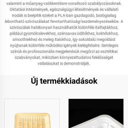
valamint a műanyag-csökkentésre vonatkozó szabályozásoknak.
Oktatási intézmények, egészségügyi létesítmények és vállalati
irodák is beépítik ezeket a PLA-ban gazdagodó, biológiailag
lebontható szívószálakat fenntarthatósági kezdeményezéseikbe. A
szívószálak hatékonyan használhatók különféle italfajtákhoz,
például gyümölcslevekhez, szénsavas üdítőkhez, koktélokhoz,
smoothiekhez és meleg italokhoz, így sokoldalú megoldást
nyújtanak különféle működési igények kielégítésére. Semleges
színük és professzionális megjelenésük megőrzi az esztétikai
szabványokat, miközben környezettudatos felelősséget
vállalásukat is demonstrálják.
Új termékkiadások