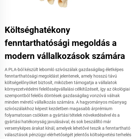
Költséghatékony
fenntarthatósági megoldás a
modern vállalkozások számára
A PLA-ból készült lebomló szívószálak gazdaságilag életképes
fenntarthatósági megoldást jelentenek, amely hosszú távú
költségelőnyöket biztosít, miközben támogatja a vállalatok
környezetvédelmi felelősségvállalási célkitűzéseit, így az ökológiai
szempontból felelős döntések gazdaságilag vonzóvá válnak
minden méretű vállalkozás számára. A hagyományos műanyag
szívószálakhoz képest kezdetben magasabb árprémium
folyamatosan csökken a gyártási tételek növekedésével és a
gyártási hatékonyság javulásával, és sok beszállító már
versenyképes árakat kínál, amelyek lehetővé teszik a fenntartható
választások pénzügyi elérhetőségét jelentős költségvetési terhelés