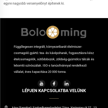
egyre nagyobb versenyelőnyt építenek ki.
Függőlegesen integrált, környezetbarát élelmiszer-
csomagoló gyártó: tea- és kávépoharak, fogyasztásra kész
ételcsomagolók, sütődobozok, zöldség-gyümölcs tálcák és
lebomló szívószálak. ISO-s tanúsítvánnyal rendelkező
vállalat, éves kapacitása 20 000 tonna.
LÉPJEN KAPCSOLATBA VELÜNK
kína (Sanghaj) Szabadkereskedelmi Zóna, Xinjinqiao út 27., 13.