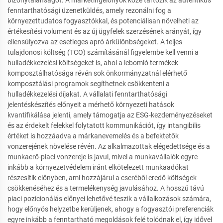
fenntarthatósági üzenetküldés, amely rezonálni fog a
környezettudatos fogyasztókkal, és potenciálisan növelheti az
értékesítési volument és az új ügyfelek szerzésének arányát, így
ellensúlyozva az esetleges apró árkülönbségeket. A teljes
tulajdonosi költség (TCO) számításánál figyelembe kell venni a
hulladékkezelési költségeket is, ahol a lebomló termékek
komposztálhatósága révén sok önkormányzatnál elérhető
komposztálási programok segíthetnek csökkenteni a
hulladékkezelési díjakat. A vállalati fenntarthatósági
jelentéskészítés előnyeit a mérhető környezeti hatások
kvantifikálása jelenti, amely támogatja az ESG-kezdeményezéseket
és az érdekelt felekkel folytatott kommunikációt, így intangibilis
értéket is hozzáadva a márkanevemelés és a befektetők
vonzerejének növelése révén. Az alkalmazottak elégedettsége és a
munkaerő-piaci vonzereje is javul, mivel a munkavállalók egyre
inkább a környezetvédelem iránt elkötelezett munkaadókat
részesítik előnyben, ami hozzájárul a cseréből eredő költségek
csökkenéséhez és a termelékenység javulásához. A hosszú távú
piaci pozicionálás előnyei lehetővé teszik a vállalkozások számára,
hogy előnyös helyzetbe kerüljenek, ahogy a fogyasztói preferenciák
egyre inkább a fenntartható megoldások felé tolódnak el, így idővel