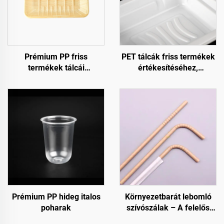
Prémium PP friss
PET tálcák friss termékek
termékek tálcái
értékesítéséhez,
gyümölcsöknek,
bemutatásához és
zöldségeknek és
tárolásához
húsoknak
Prémium PP hideg italos
Környezetbarát lebomló
poharak
szívószálak – A felelős
választás