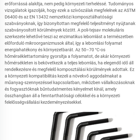
erőforrássá alakítja, nem pedig környezeti terheléssé. Tudományos
vizsgálatok igazolják, hogy ezek a szívószálak megfelelnek az ASTM
D6400 és az EN 13432 nemzetközi komposztálhatósági
szabványoknak, így bizonyítottan megfelelő teljesítményt nyújtanak
szabványosított körülmények között. A poli-tejsav molekuláris
szerkezete lehetővé teszi az enzimatikus lebomlást a természetben
előforduló mikroorganizmusok által, így a lebomlási folyamat
energiahatékony és környezetbarát. Az 50–70 °C-os
hőmérséklettartomány gyorsítja a folyamatot, de akár környezeti
hőmérsékleten is bekövetkezik a teljes lebomlás, ha elegendő idő áll
rendelkezésre és megfelelő komposztálási körülmények adottak. Ez
a környezeti kompatibilitás kezeli a növekvő aggodalmakat a
műanyag-szennyezéssel kapcsolatban, miközben vállalkozásoknak
és fogyasztóknak bűntudatmentes kényelmet kínál, amely
összhangban áll a fenntarthatósági célokkel és a környezeti
felelősségvállalási kezdeményezésekkel.