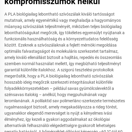
kompromisszumok nélkül
A PLA biológiailag lebontható szívószálak kiváló tartósságot
mutatnak, amely egyenértékű vagy meghaladja a hagyományos
műanyag szívószálak teljesítményét, miközben teljes biológiailag
lebonthatóságukat megőrzik, így tökéletes egyensúlyt nyújtanak a
funkcionális használhatóság és a környezettudatos felelősség
között. Ezeknek a szívószálaknak a fejlett mérnöki megoldása
optimális falvastagságot és molekuláris szerkezetet tartalmaz,
amely kiváló ellenállást biztosít a hajlítás, repedés és összeomlás
szemben normál használat mellett, így megbízható teljesítményt
garantál különféle italokhoz. A szigorú tesztelési protokollok
megerősítik, hogy a PLA biológiailag lebontható szívószálak
hosszabb ideig megőrzik szerkezeti integritásukat különféle
folyadékkörnyezetekben – például savas gyümölcslevektől a
szénsavas italokig – anélkül, hogy megpuhulnának vagy
leromlanának. A polilaktid sav polimerlánc-szerkezete természetes
rugalmasságot biztosít, amely megakadályozza a rideg törést,
ugyanakkor elegendő merevséget is nyújt a kényelmes ivási
élményhez, így kezeli a gyakori aggodalmakat az ökológiai
alternatívák felhasználói elégedettségre gyakorolt lehetséges
negatív hatásáról. A hőmérséklet-állósági képesség –60 °C-tól 60