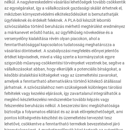
nélkül. A nagykereskedelmi vásárlási lehetőségek tovább csökkentik
az egységárakat, így a vállalkozások gazdasági skálát érhetnek el,
miközben környezetvédelmi elköteleződésüket is bemutathatják
ügyfeleiknek és érdekelt feleknek. A PLA-ból készült lebomló
szívószálakba történő beruházás mérhető megtérülést eredményez
a márkanevet erősítő hatás, az ügyfélhűség növekedése és a
versenyelőny kialakítása révén olyan piacokon, ahol a
fenntarthatósággal kapcsolatos tudatosság meghatározza a
vásárlási döntéseket. A szabályozási megfelelés előnyei jelentős
értéket képviselnek, mivel a világ szerte a kormányzatok egyre
szigorúbb műanyag-csökkentési törvényeket vezetnek be, segítve a
vállalkozásokat abban, hogy elkerüljék a potenciális bírságokat, a
későbbi átalakítási költségeket vagy az üzemeltetési zavarokat,
amelyek a fenntartható alternatívákra történő kötelező átállással
járhatnak. A szívószálakhoz nem szükségesek különleges tárolási
feltételek vagy kezelési eljárások, így zavartalanul integrálhatók a
meglévő készletkezelési rendszerekbe további képzés vagy
felszerelési beruházás nélkül. A beszerzési lánc megbízhatósága
biztosítja a folyamatos ellátást és az árak előrejelezhetőségét, ami
pontos költségvetés-készítést és üzemeltetési tervezést tesz
lehetővé, csökkentve a fenntartható termékek bevezetésével járó
bizonytalanságot. A marketingelőnyök közé tartozik az autentikus