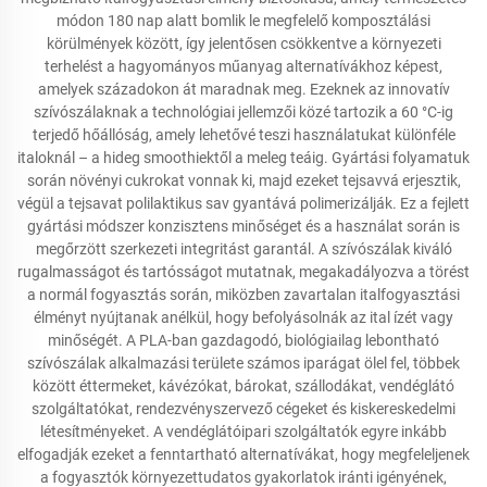
módon 180 nap alatt bomlik le megfelelő komposztálási
körülmények között, így jelentősen csökkentve a környezeti
terhelést a hagyományos műanyag alternatívákhoz képest,
amelyek századokon át maradnak meg. Ezeknek az innovatív
szívószálaknak a technológiai jellemzői közé tartozik a 60 °C-ig
terjedő hőállóság, amely lehetővé teszi használatukat különféle
italoknál – a hideg smoothiektől a meleg teáig. Gyártási folyamatuk
során növényi cukrokat vonnak ki, majd ezeket tejsavvá erjesztik,
végül a tejsavat polilaktikus sav gyantává polimerizálják. Ez a fejlett
gyártási módszer konzisztens minőséget és a használat során is
megőrzött szerkezeti integritást garantál. A szívószálak kiváló
rugalmasságot és tartósságot mutatnak, megakadályozva a törést
a normál fogyasztás során, miközben zavartalan italfogyasztási
élményt nyújtanak anélkül, hogy befolyásolnák az ital ízét vagy
minőségét. A PLA-ban gazdagodó, biológiailag lebontható
szívószálak alkalmazási területe számos iparágat ölel fel, többek
között éttermeket, kávézókat, bárokat, szállodákat, vendéglátó
szolgáltatókat, rendezvényszervező cégeket és kiskereskedelmi
létesítményeket. A vendéglátóipari szolgáltatók egyre inkább
elfogadják ezeket a fenntartható alternatívákat, hogy megfeleljenek
a fogyasztók környezettudatos gyakorlatok iránti igényének,