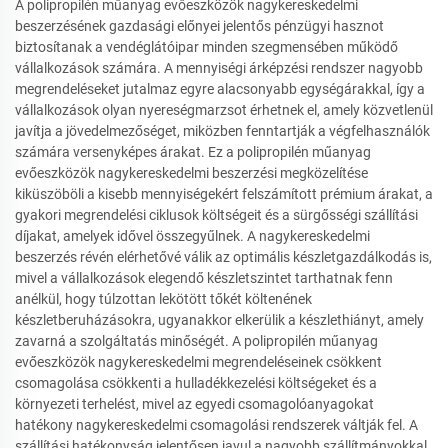
A polipropilén műanyag evőeszközök nagykereskedelmi
beszerzésének gazdasági előnyei jelentős pénzügyi hasznot
biztosítanak a vendéglátóipar minden szegmensében működő
vállalkozások számára. A mennyiségi árképzési rendszer nagyobb
megrendeléseket jutalmaz egyre alacsonyabb egységárakkal, így a
vállalkozások olyan nyereségmarzsot érhetnek el, amely közvetlenül
javítja a jövedelmezőséget, miközben fenntartják a végfelhasználók
számára versenyképes árakat. Ez a polipropilén műanyag
evőeszközök nagykereskedelmi beszerzési megközelítése
kiküszöböli a kisebb mennyiségekért felszámított prémium árakat, a
gyakori megrendelési ciklusok költségeit és a sürgősségi szállítási
díjakat, amelyek idővel összegyűlnek. A nagykereskedelmi
beszerzés révén elérhetővé válik az optimális készletgazdálkodás is,
mivel a vállalkozások elegendő készletszintet tarthatnak fenn
anélkül, hogy túlzottan lekötött tőkét költenének
készletberuházásokra, ugyanakkor elkerülik a készlethiányt, amely
zavarná a szolgáltatás minőségét. A polipropilén műanyag
evőeszközök nagykereskedelmi megrendeléseinek csökkent
csomagolása csökkenti a hulladékkezelési költségeket és a
környezeti terhelést, mivel az egyedi csomagolóanyagokat
hatékony nagykereskedelmi csomagolási rendszerek váltják fel. A
szállítási hatékonyság jelentősen javul a nagyobb szállítmányokkal,