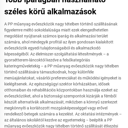
széles körű alkalmazások
A PP műanyag evőeszközök nagy tételben történő szállításának
figyelemre méltó sokoldalúsága miatt ezek elengedhetetlen
megoldást nyújtanak számos iparág és alkalmazási terület
számára, ahol mindegyik profitál az ilyen gondosan kialakított
evőeszközök egyedi tulajdonságaiból és alkalmazkodó
képességéből. Az élelmiszer-szolgáltatási létesítmények – a
gyorsétterem-láncoktól kezdve a felsőkategóriás
kateringműveletekig – a PP műanyag evőeszközök nagy tételben
történő szállítására támaszkodnak, hogy különféle
menüajánlatokat, vásárlói preferenciákat és működési igényeket is
kielégítsenek. Az egészségügyi szektor kórházakban, idősek
otthonaiban és rehabilitációs központokban használja ezeket az
evőeszközöket, ahol a biztonsági szempontok kizárják a fémből
készült alternatívák alkalmazását, miközben a könnyű szerkezet
megkönnyíti a korlátozott mozgásképességgel vagy erővel
rendelkező betegek számára a kezelést. Az oktatási intézmények –
az általános iskoláktól kezdve az egyetemekig – beépítik a PP
műanyag evőeszközök nagy tételben történő szállítását étkezési