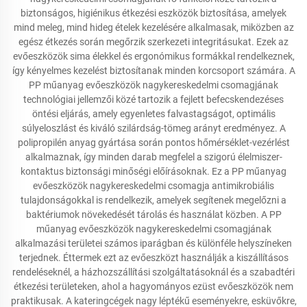
biztonságos, higiénikus étkezési eszközök biztosítása, amelyek
mind meleg, mind hideg ételek kezelésére alkalmasak, miközben az
egész étkezés során megőrzik szerkezeti integritásukat. Ezek az
evőeszközök sima élekkel és ergonómikus formákkal rendelkeznek,
így kényelmes kezelést biztosítanak minden korcsoport számára. A
PP műanyag evőeszközök nagykereskedelmi csomagjának
technológiai jellemzői közé tartozik a fejlett befecskendezéses
öntési eljárás, amely egyenletes falvastagságot, optimális
súlyeloszlást és kiváló szilárdság-tömeg arányt eredményez. A
polipropilén anyag gyártása során pontos hőmérséklet-vezérlést
alkalmaznak, így minden darab megfelel a szigorú élelmiszer-
kontaktus biztonsági minőségi előírásoknak. Ez a PP műanyag
evőeszközök nagykereskedelmi csomagja antimikrobiális
tulajdonságokkal is rendelkezik, amelyek segítenek megelőzni a
baktériumok növekedését tárolás és használat közben. A PP
műanyag evőeszközök nagykereskedelmi csomagjának
alkalmazási területei számos iparágban és különféle helyszíneken
terjednek. Éttermek ezt az evőeszközt használják a kiszállításos
rendeléseknél, a házhozszállítási szolgáltatásoknál és a szabadtéri
étkezési területeken, ahol a hagyományos ezüst evőeszközök nem
praktikusak. A kateringcégek nagy léptékű eseményekre, esküvőkre,