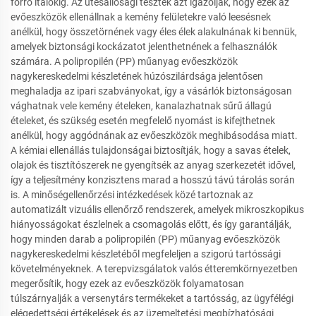
forró italokig. Az ütésállósági tesztek azt igazolják, hogy ezek az
evőeszközök ellenállnak a kemény felületekre való leesésnek
anélkül, hogy összetörnének vagy éles élek alakulnának ki bennük,
amelyek biztonsági kockázatot jelenthetnének a felhasználók
számára. A polipropilén (PP) műanyag evőeszközök
nagykereskedelmi készletének húzószilárdsága jelentősen
meghaladja az ipari szabványokat, így a vásárlók biztonságosan
vághatnak vele kemény ételeken, kanalazhatnak sűrű állagú
ételeket, és szükség esetén megfelelő nyomást is kifejthetnek
anélkül, hogy aggódnának az evőeszközök meghibásodása miatt.
A kémiai ellenállás tulajdonságai biztosítják, hogy a savas ételek,
olajok és tisztítószerek ne gyengítsék az anyag szerkezetét idővel,
így a teljesítmény konzisztens marad a hosszú távú tárolás során
is. A minőségellenőrzési intézkedések közé tartoznak az
automatizált vizuális ellenőrző rendszerek, amelyek mikroszkopikus
hiányosságokat észlelnek a csomagolás előtt, és így garantálják,
hogy minden darab a polipropilén (PP) műanyag evőeszközök
nagykereskedelmi készletéből megfeleljen a szigorú tartóssági
követelményeknek. A terepvizsgálatok valós étteremkörnyezetben
megerősítik, hogy ezek az evőeszközök folyamatosan
túlszárnyalják a versenytárs termékeket a tartósság, az ügyfélégi
elégedettségi értékelések és az üzemeltetési megbízhatósági