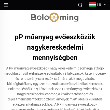
HU
pP műanyag evőeszközök
nagykereskedelmi
mennyiségben
A PP műanyag evőeszközök nagykereskedelmi csomagja átfogó
megoldást nyújt élelmiszer-szolgáltató vállalkozások, kateringcégek
és rendezvény-szervezők számára, akik megbízható,
költséghatékony egyszer használatos evőeszközöket keresnek.
Polipropilénből (PP) készülnek, ez a PP műanyag evőeszközök
nagykereskedelmi csomagja kiváló tartósságot és
teljesítményjellemzőket biztosít, amelyek miatt ideális különféle
étkezési alkalmazásokhoz. A PP műanyag evőeszközök
nagykereskedelmi csomagjának fő funkciói közé tartozik a