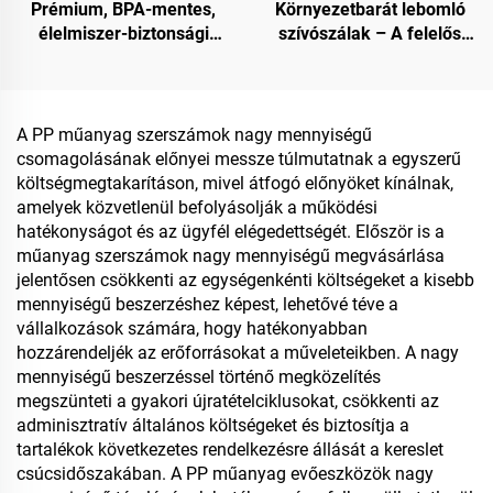
Prémium, BPA-mentes,
Környezetbarát lebomló
élelmiszer-biztonsági
szívószálak – A felelős
minőségű csuklós
választás
(clamshell) tárolóedények
fogyasztási célra és
élelmiszer-tárolásra
A PP műanyag szerszámok nagy mennyiségű
csomagolásának előnyei messze túlmutatnak a egyszerű
költségmegtakarításon, mivel átfogó előnyöket kínálnak,
amelyek közvetlenül befolyásolják a működési
hatékonyságot és az ügyfél elégedettségét. Először is a
műanyag szerszámok nagy mennyiségű megvásárlása
jelentősen csökkenti az egységenkénti költségeket a kisebb
mennyiségű beszerzéshez képest, lehetővé téve a
vállalkozások számára, hogy hatékonyabban
hozzárendeljék az erőforrásokat a műveleteikben. A nagy
mennyiségű beszerzéssel történő megközelítés
megszünteti a gyakori újratételciklusokat, csökkenti az
adminisztratív általános költségeket és biztosítja a
tartalékok következetes rendelkezésre állását a kereslet
csúcsidőszakában. A PP műanyag evőeszközök nagy