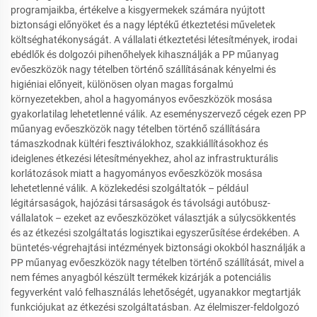
programjaikba, értékelve a kisgyermekek számára nyújtott
biztonsági előnyöket és a nagy léptékű étkeztetési műveletek
költséghatékonyságát. A vállalati étkeztetési létesítmények, irodai
ebédlők és dolgozói pihenőhelyek kihasználják a PP műanyag
evőeszközök nagy tételben történő szállításának kényelmi és
higiéniai előnyeit, különösen olyan magas forgalmú
környezetekben, ahol a hagyományos evőeszközök mosása
gyakorlatilag lehetetlenné válik. Az eseményszervező cégek ezen PP
műanyag evőeszközök nagy tételben történő szállítására
támaszkodnak kültéri fesztiválokhoz, szakkiállításokhoz és
ideiglenes étkezési létesítményekhez, ahol az infrastrukturális
korlátozások miatt a hagyományos evőeszközök mosása
lehetetlenné válik. A közlekedési szolgáltatók – például
légitársaságok, hajózási társaságok és távolsági autóbusz-
vállalatok – ezeket az evőeszközöket választják a súlycsökkentés
és az étkezési szolgáltatás logisztikai egyszerűsítése érdekében. A
büntetés-végrehajtási intézmények biztonsági okokból használják a
PP műanyag evőeszközök nagy tételben történő szállítását, mivel a
nem fémes anyagból készült termékek kizárják a potenciális
fegyverként való felhasználás lehetőségét, ugyanakkor megtartják
funkciójukat az étkezési szolgáltatásban. Az élelmiszer-feldolgozó