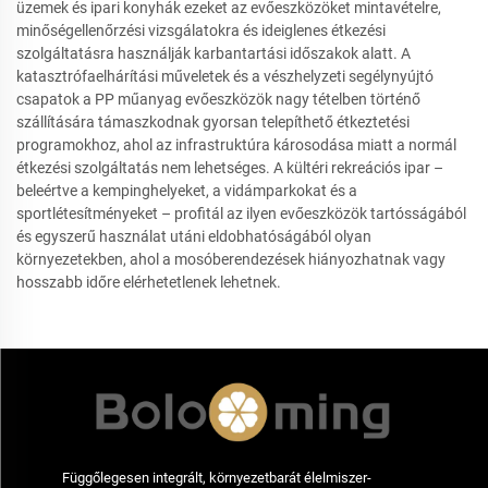
üzemek és ipari konyhák ezeket az evőeszközöket mintavételre,
minőségellenőrzési vizsgálatokra és ideiglenes étkezési
szolgáltatásra használják karbantartási időszakok alatt. A
katasztrófaelhárítási műveletek és a vészhelyzeti segélynyújtó
csapatok a PP műanyag evőeszközök nagy tételben történő
szállítására támaszkodnak gyorsan telepíthető étkeztetési
programokhoz, ahol az infrastruktúra károsodása miatt a normál
étkezési szolgáltatás nem lehetséges. A kültéri rekreációs ipar –
beleértve a kempinghelyeket, a vidámparkokat és a
sportlétesítményeket – profitál az ilyen evőeszközök tartósságából
és egyszerű használat utáni eldobhatóságából olyan
környezetekben, ahol a mosóberendezések hiányozhatnak vagy
hosszabb időre elérhetetlenek lehetnek.
Függőlegesen integrált, környezetbarát élelmiszer-