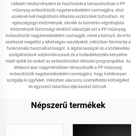
vállalati rendezvényekre és fesztiválokra támaszkodnak a PP
műanyag evőeszközök nagykereskedelmi csomagjára, ahol
ezreknek kell megbízható étkezési eszközöket biztosítani. Az
egészségügyi intézmények, iskolák és büntetés-végrehajtási
intézmények biztonsági okokból választják ezt a PP műanyag
evőeszközök nagykereskedelmi csomagját, mivel a könnyű, de erős
szerkezet megelőzi a lehetséges veszélyeket, miközben fenntartja a
funkcionális használhatóságot. A légitársaságok és a közlekedési
szolgáltatások súlykorlátozások és a hulladékkezelés kényelme
miatt építik be ezeket az evőeszközöket étkezési programjaikba. Az
ételautó-ipar nagymértékben támaszkodik a PP műanyag
evőeszközök nagykereskedelmi csomagjára, hogy hatékonyan
szolgálja ki ügyfeleit, miközben alacsony üzemeltetési költségeket
és egyszerű takarítási eljárásokat biztosít.
Népszerű termékek