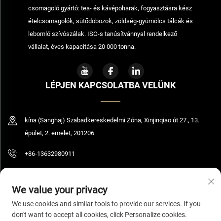
csomagoló gyártó: tea- és kávépoharak, fogyasztásra kész
ételcsomagolók, sütődobozok, zöldség-gyümölcs tálcák és
lebomló szívószálak. ISO-s tanúsítvánnyal rendelkező
vállalat, éves kapacitása 20 000 tonna.
LÉPJEN KAPCSOLATBA VELÜNK
kína (Sanghaj) Szabadkereskedelmi Zóna, Xinjinqiao út 27., 13.
épület, 2. emelet, 201206
+86-13632980911
[email protected]
We value your privacy
We use cookies and similar tools to provide our services. If you
don't want to accept all cookies, click Personalize cookies.
© 2026 Shanghai Bolooming Technology Co., Ltd. Minden jog fenntartva.