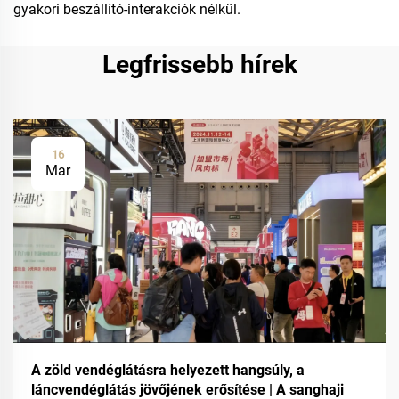
gyakori beszállító-interakciók nélkül.
Legfrissebb hírek
16
Mar
A zöld vendéglátásra helyezett hangsúly, a
láncvendéglátás jövőjének erősítése | A sanghaji