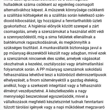
hulladékok száma csökkent az egyénileg csomagolt
alternatívákhoz képest. A műszerek könnyűsége csökkenti
a szállítási költségeket és a szállítás során keletkező szén-
dioxid-kibocsátást, így hozzájárul a fenntarthatóbb üzleti
gyakorlathoz. A higiéniai előnyök között szerepel a zárt
csomagolás, amely a szerszámokat a használat előtt védi
a szennyeződéstől, míg a sima felületek ellenállnak a
baktériumok ragaszkodásának, és megkönnyítik a
szükséges tisztítást. A munkavállalók biztonsága javul a
pp műanyag ékszerekből készült nagy adagban, mivel ezek
a szerszámok nincsenek éles szélei, amelyek vágásokat
okozhatnak a kezelési, osztályozási vagy ártalmatlanítási
folyamatok során. A PP műanyag szerszámok sokoldalú
felhasználása lehetővé teszi a különböző élelmiszertípusok
elhelyezését, a finom süteményektől a gazdag ételekig,
anélkül, hogy a szerkezeti integritást vagy a felhasználói
élményt veszélyeztetné. A készletkezelés a nagy
mennyiségű beszerzéssel egyszerűsödik, mivel a
vállalkozások megfelelő készletszintet tudnak fenntartani
túlzott tárolási igények vagy a napi működéset megzavaró