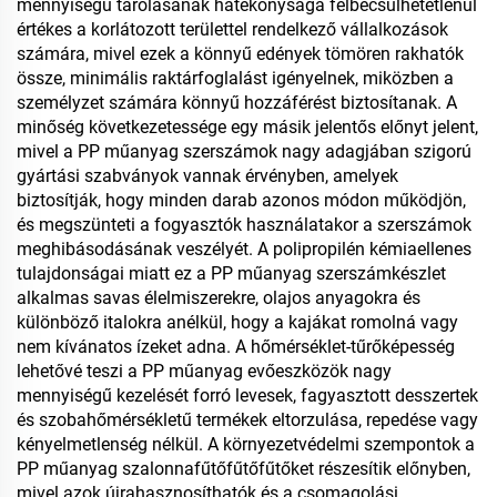
mennyiségű tárolásának hatékonysága felbecsülhetetlenül
értékes a korlátozott területtel rendelkező vállalkozások
számára, mivel ezek a könnyű edények tömören rakhatók
össze, minimális raktárfoglalást igényelnek, miközben a
személyzet számára könnyű hozzáférést biztosítanak. A
minőség következetessége egy másik jelentős előnyt jelent,
mivel a PP műanyag szerszámok nagy adagjában szigorú
gyártási szabványok vannak érvényben, amelyek
biztosítják, hogy minden darab azonos módon működjön,
és megszünteti a fogyasztók használatakor a szerszámok
meghibásodásának veszélyét. A polipropilén kémiaellenes
tulajdonságai miatt ez a PP műanyag szerszámkészlet
alkalmas savas élelmiszerekre, olajos anyagokra és
különböző italokra anélkül, hogy a kajákat romolná vagy
nem kívánatos ízeket adna. A hőmérséklet-tűrőképesség
lehetővé teszi a PP műanyag evőeszközök nagy
mennyiségű kezelését forró levesek, fagyasztott desszertek
és szobahőmérsékletű termékek eltorzulása, repedése vagy
kényelmetlenség nélkül. A környezetvédelmi szempontok a
PP műanyag szalonnafűtőfűtőfűtőket részesítik előnyben,
mivel azok újrahasznosíthatók és a csomagolási