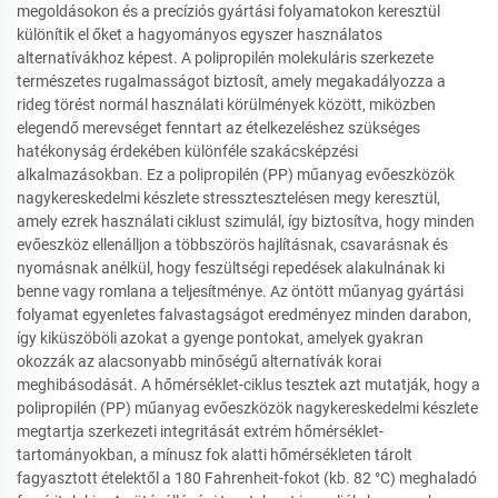
megoldásokon és a precíziós gyártási folyamatokon keresztül
különítik el őket a hagyományos egyszer használatos
alternatívákhoz képest. A polipropilén molekuláris szerkezete
természetes rugalmasságot biztosít, amely megakadályozza a
rideg törést normál használati körülmények között, miközben
elegendő merevséget fenntart az ételkezeléshez szükséges
hatékonyság érdekében különféle szakácsképzési
alkalmazásokban. Ez a polipropilén (PP) műanyag evőeszközök
nagykereskedelmi készlete stressztesztelésen megy keresztül,
amely ezrek használati ciklust szimulál, így biztosítva, hogy minden
evőeszköz ellenálljon a többszörös hajlításnak, csavarásnak és
nyomásnak anélkül, hogy feszültségi repedések alakulnának ki
benne vagy romlana a teljesítménye. Az öntött műanyag gyártási
folyamat egyenletes falvastagságot eredményez minden darabon,
így kiküszöböli azokat a gyenge pontokat, amelyek gyakran
okozzák az alacsonyabb minőségű alternatívák korai
meghibásodását. A hőmérséklet-ciklus tesztek azt mutatják, hogy a
polipropilén (PP) műanyag evőeszközök nagykereskedelmi készlete
megtartja szerkezeti integritását extrém hőmérséklet-
tartományokban, a mínusz fok alatti hőmérsékleten tárolt
fagyasztott ételektől a 180 Fahrenheit-fokot (kb. 82 °C) meghaladó