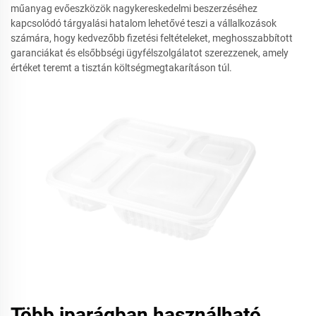
műanyag evőeszközök nagykereskedelmi beszerzéséhez
kapcsolódó tárgyalási hatalom lehetővé teszi a vállalkozások
számára, hogy kedvezőbb fizetési feltételeket, meghosszabbított
garanciákat és elsőbbségi ügyfélszolgálatot szerezzenek, amely
értéket teremt a tisztán költségmegtakarításon túl.
Több iparágban használható