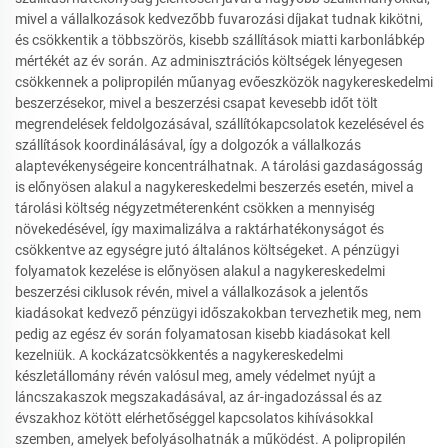
mivel a vállalkozások kedvezőbb fuvarozási díjakat tudnak kikötni,
és csökkentik a többszörös, kisebb szállítások miatti karbonlábkép
mértékét az év során. Az adminisztrációs költségek lényegesen
csökkennek a polipropilén műanyag evőeszközök nagykereskedelmi
beszerzésekor, mivel a beszerzési csapat kevesebb időt tölt
megrendelések feldolgozásával, szállítókapcsolatok kezelésével és
szállítások koordinálásával, így a dolgozók a vállalkozás
alaptevékenységeire koncentrálhatnak. A tárolási gazdaságosság
is előnyösen alakul a nagykereskedelmi beszerzés esetén, mivel a
tárolási költség négyzetméterenként csökken a mennyiség
növekedésével, így maximalizálva a raktárhatékonyságot és
csökkentve az egységre jutó általános költségeket. A pénzügyi
folyamatok kezelése is előnyösen alakul a nagykereskedelmi
beszerzési ciklusok révén, mivel a vállalkozások a jelentős
kiadásokat kedvező pénzügyi időszakokban tervezhetik meg, nem
pedig az egész év során folyamatosan kisebb kiadásokat kell
kezelniük. A kockázatcsökkentés a nagykereskedelmi
készletállomány révén valósul meg, amely védelmet nyújt a
láncszakaszok megszakadásával, az ár-ingadozással és az
évszakhoz kötött elérhetőséggel kapcsolatos kihívásokkal
szemben, amelyek befolyásolhatnák a működést. A polipropilén