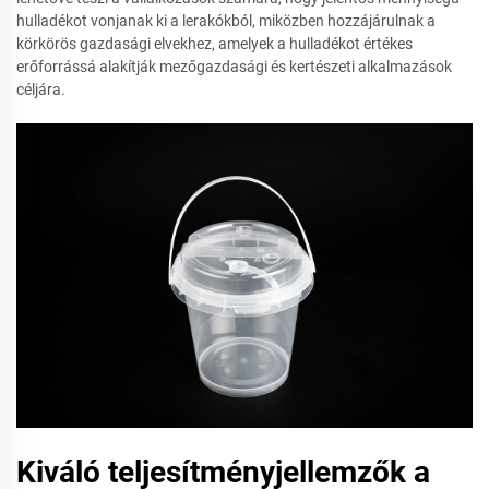
hulladékot vonjanak ki a lerakókból, miközben hozzájárulnak a
körkörös gazdasági elvekhez, amelyek a hulladékot értékes
erőforrássá alakítják mezőgazdasági és kertészeti alkalmazások
céljára.
Kiváló teljesítményjellemzők a