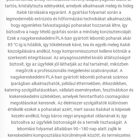
tartós, kristálytiszta edényekké, amelyek alkalmasak meleg és hideg
italok tárolására egyaránt. A gyártási folyamat során a
legmodernebb extrúziós és hőformázási technikákat alkalmazzák,
hogy egyenletes falvastagságú poharakat hozzanak létre, így
biztosítva a nagy tételű gyártás során a minőség konzisztenciáját.
Ezek a nagykereskedelmi PLA-ban gyártott lebomló poharak akár
85 °C-ig is hőállók, így tökéletesek kávé, tea és egyéb meleg italok
kiszolgálására anélkül, hogy kompromisszumot kellene kötniük a
szerkezeti integritással. Az anyagösszetétel kiváló átlátszóságot
biztosít, így az ügyfelek jól láthatják az ital tartalmát, miközben
megőrzik a professzionális megjelenési szabványokat. A
nagykereskedelmi PLA-ban gyártott lebomló poharak számos
iparágban alkalmazhatók, például éttermekben, étkezdékben,
katering-szolgáltatásokban, vállalati eseményeken, fesztiválokon és
kiskereskedelmi üzletekben, amelyek fenntartható csomagolási
megoldásokat keresnek. Az élelmiszer-szolgáltatók különösen
értékelik ezeket a poharakat azért, mert savas italokat is képesek
kezelni anélkül, hogy káros vegyi anyagokat oldanának ki, így
biztosítva az ügyfelek biztonságát és a termék tisztaságát. A
lebomlási folyamat általában 90–180 nap alatt zajlik le
kereskedelmi komposztálási körülmények között, és természetes