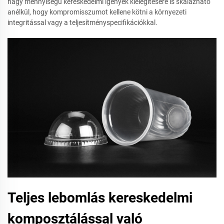
nagy mennyiségű kereskedelmi igények kielégítésére is skálázható
anélkül, hogy kompromisszumot kellene kötni a környezeti
integritással vagy a teljesítményspecifikációkkal.
Teljes lebomlás kereskedelmi
komposztálással való