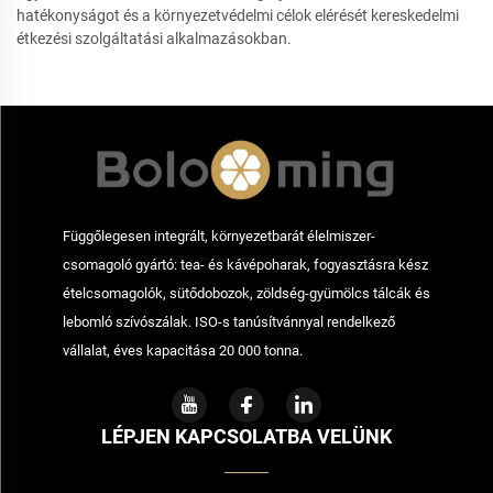
hatékonyságot és a környezetvédelmi célok elérését kereskedelmi
étkezési szolgáltatási alkalmazásokban.
Függőlegesen integrált, környezetbarát élelmiszer-
csomagoló gyártó: tea- és kávépoharak, fogyasztásra kész
ételcsomagolók, sütődobozok, zöldség-gyümölcs tálcák és
lebomló szívószálak. ISO-s tanúsítvánnyal rendelkező
vállalat, éves kapacitása 20 000 tonna.
LÉPJEN KAPCSOLATBA VELÜNK