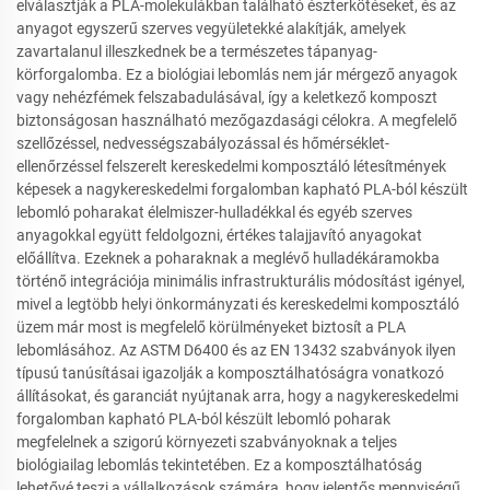
elválasztják a PLA-molekulákban található észterkötéseket, és az
anyagot egyszerű szerves vegyületekké alakítják, amelyek
zavartalanul illeszkednek be a természetes tápanyag-
körforgalomba. Ez a biológiai lebomlás nem jár mérgező anyagok
vagy nehézfémek felszabadulásával, így a keletkező komposzt
biztonságosan használható mezőgazdasági célokra. A megfelelő
szellőzéssel, nedvességszabályozással és hőmérséklet-
ellenőrzéssel felszerelt kereskedelmi komposztáló létesítmények
képesek a nagykereskedelmi forgalomban kapható PLA-ból készült
lebomló poharakat élelmiszer-hulladékkal és egyéb szerves
anyagokkal együtt feldolgozni, értékes talajjavító anyagokat
előállítva. Ezeknek a poharaknak a meglévő hulladékáramokba
történő integrációja minimális infrastrukturális módosítást igényel,
mivel a legtöbb helyi önkormányzati és kereskedelmi komposztáló
üzem már most is megfelelő körülményeket biztosít a PLA
lebomlásához. Az ASTM D6400 és az EN 13432 szabványok ilyen
típusú tanúsításai igazolják a komposztálhatóságra vonatkozó
állításokat, és garanciát nyújtanak arra, hogy a nagykereskedelmi
forgalomban kapható PLA-ból készült lebomló poharak
megfelelnek a szigorú környezeti szabványoknak a teljes
biológiailag lebomlás tekintetében. Ez a komposztálhatóság
lehetővé teszi a vállalkozások számára, hogy jelentős mennyiségű