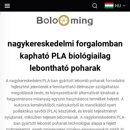
HU
nagykereskedelmi forgalomban
kapható PLA biológiailag
lebontható poharak
A nagykereskedelmi PLA-ban gyártott lebomló poharak forradalmi
fejlesztést jelentenek a fenntartható élelmiszer-szolgáltatási
megoldások terén, és környezetbarát alternatívát kínálnak a
hagyományos műanyag egyszer használatos termékek helyett. A
kukorica keményítőből, nádcukorból és maniókából nyert
polilaktikus savból (PLA) készülnek, és kiváló teljesítményt
nyújtanak, miközben teljesen lebomlanak. A nagykereskedelmi PLA-
ban gyártott lebomló poharak technológiai alapja a fejlett
polimerkémia, amely természetes növényi alapanyagokat alakít át