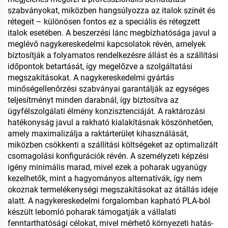
szabványokat, miközben hangsúlyozza az italok színét és
rétegeit – különösen fontos ez a speciális és rétegzett
italok esetében. A beszerzési lánc megbízhatósága javul a
meglévő nagykereskedelmi kapcsolatok révén, amelyek
biztosítják a folyamatos rendelkezésre állást és a szállítási
időpontok betartását, így megelőzve a szolgáltatási
megszakításokat. A nagykereskedelmi gyártás
minőségellenőrzési szabványai garantálják az egységes
teljesítményt minden darabnál, így biztosítva az
ügyfélszolgálati élmény konzisztenciáját. A raktározási
hatékonyság javul a rakható kialakításnak köszönhetően,
amely maximalizálja a raktárterület kihasználását,
miközben csökkenti a szállítási költségeket az optimalizált
csomagolási konfigurációk révén. A személyzeti képzési
igény minimális marad, mivel ezek a poharak ugyanúgy
kezelhetők, mint a hagyományos alternatívák, így nem
okoznak termelékenységi megszakításokat az átállás ideje
alatt. A nagykereskedelmi forgalomban kapható PLA-ból
készült lebomló poharak támogatják a vállalati
fenntarthatósági célokat, mivel mérhető környezeti hatás-