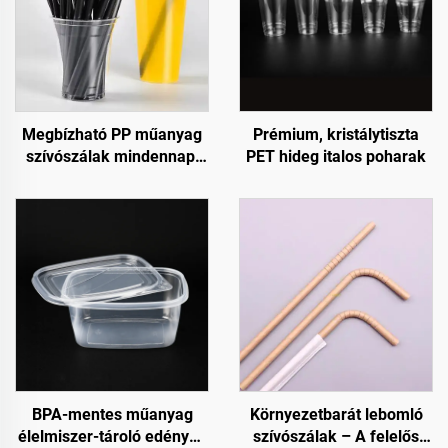
Megbízható PP műanyag
Prémium, kristálytiszta
szívószálak mindennapi
PET hideg italos poharak
használatra
BPA-mentes műanyag
Környezetbarát lebomló
élelmiszer-tároló edények
szívószálak – A felelős