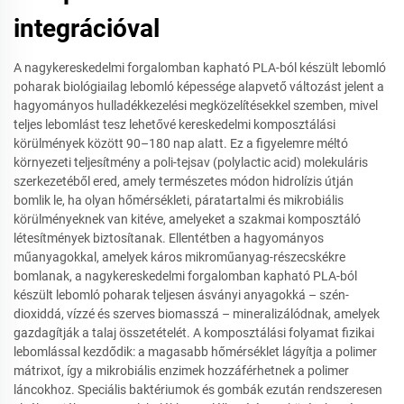
integrációval
A nagykereskedelmi forgalomban kapható PLA-ból készült lebomló
poharak biológiailag lebomló képessége alapvető változást jelent a
hagyományos hulladékkezelési megközelítésekkel szemben, mivel
teljes lebomlást tesz lehetővé kereskedelmi komposztálási
körülmények között 90–180 nap alatt. Ez a figyelemre méltó
környezeti teljesítmény a poli-tejsav (polylactic acid) molekuláris
szerkezetéből ered, amely természetes módon hidrolízis útján
bomlik le, ha olyan hőmérsékleti, páratartalmi és mikrobiális
körülményeknek van kitéve, amelyeket a szakmai komposztáló
létesítmények biztosítanak. Ellentétben a hagyományos
műanyagokkal, amelyek káros mikroműanyag-részecskékre
bomlanak, a nagykereskedelmi forgalomban kapható PLA-ból
készült lebomló poharak teljesen ásványi anyagokká – szén-
dioxiddá, vízzé és szerves biomasszá – mineralizálódnak, amelyek
gazdagítják a talaj összetételét. A komposztálási folyamat fizikai
lebomlással kezdődik: a magasabb hőmérséklet lágyítja a polimer
mátrixot, így a mikrobiális enzimek hozzáférhetnek a polimer
láncokhoz. Speciális baktériumok és gombák ezután rendszeresen