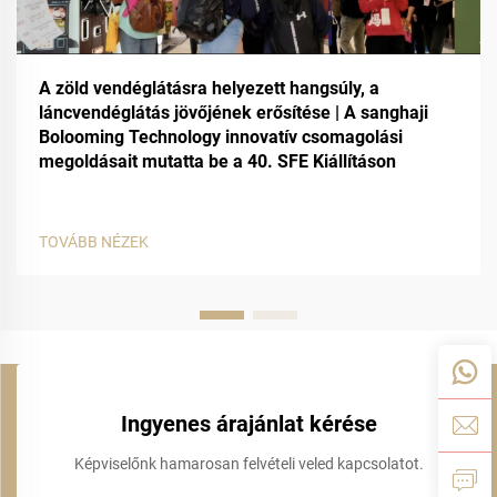
A zöld vendéglátásra helyezett hangsúly, a
láncvendéglátás jövőjének erősítése | A sanghaji
Bolooming Technology innovatív csomagolási
megoldásait mutatta be a 40. SFE Kiállításon
TOVÁBB NÉZEK
Ingyenes árajánlat kérése
Képviselőnk hamarosan felvételi veled kapcsolatot.