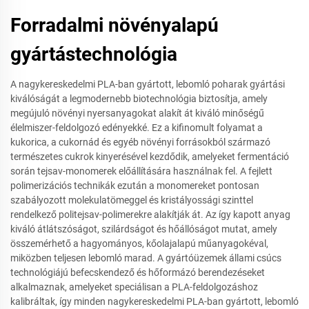
Forradalmi növényalapú
gyártástechnológia
A nagykereskedelmi PLA-ban gyártott, lebomló poharak gyártási
kiválóságát a legmodernebb biotechnológia biztosítja, amely
megújuló növényi nyersanyagokat alakít át kiváló minőségű
élelmiszer-feldolgozó edényekké. Ez a kifinomult folyamat a
kukorica, a cukornád és egyéb növényi forrásokból származó
természetes cukrok kinyerésével kezdődik, amelyeket fermentáció
során tejsav-monomerek előállítására használnak fel. A fejlett
polimerizációs technikák ezután a monomereket pontosan
szabályozott molekulatömeggel és kristályossági szinttel
rendelkező politejsav-polimerekre alakítják át. Az így kapott anyag
kiváló átlátszóságot, szilárdságot és hőállóságot mutat, amely
összemérhető a hagyományos, kőolajalapú műanyagokéval,
miközben teljesen lebomló marad. A gyártóüzemek állami csúcs
technológiájú befecskendező és hőformázó berendezéseket
alkalmaznak, amelyeket speciálisan a PLA-feldolgozáshoz
kalibráltak, így minden nagykereskedelmi PLA-ban gyártott, lebomló