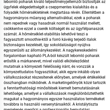
lebomló poharak kiváló teljesítményjellemzői biztosítják az
ügyfelek elégedettségét a cseppmentes kialakítás és a
folyadék hőmérsékletének megtartása révén. Ellentétben a
hagyományos műanyag alternatívákkal, ezek a poharak
nem repednek vagy hasadnak normál használat mellett,
csökkentve ezzel a cserék költségét és az ügyfélpanaszok
számát. A hőmérséklet-stabilitás lehetővé teszi a
fagyasztott smoothie-ktől a forró kávéig terjedő italok
biztonságos kezelését, így sokoldalúságot nyújtva
egyszerűsíti az állománykezelést. A nagykereskedelmi
forgalomban kapható PLA-ból készült lebomló poharak
erősítik a márkanevet, mivel valódi elköteleződést
mutatnak a környezeti felelősség iránt, és vonzzák a
környezettudatos fogyasztókat, akik egyre inkább olyan
vállalkozásokat részesítenek előnyben, amelyek értékeikkel
összhangban működnek. A marketingelőnyök közé tartozik
a fenntarthatósági minősítések kiemelt bemutatásának
lehetősége, amellyel a vállalkozások megkülönböztethetik
magukat a hagyományos egyszer használatos termékeket
továbbra is használó versenytársaiktól. A kristálytiszta
megjelenés megőrzi a professzionális bemutatási