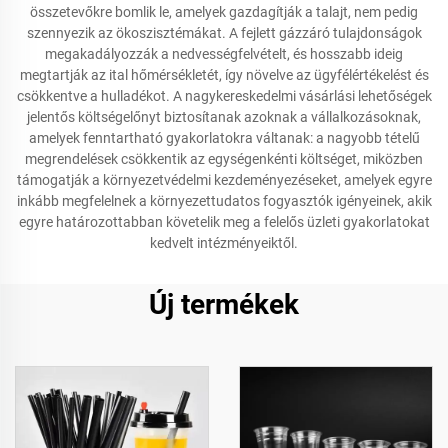
összetevőkre bomlik le, amelyek gazdagítják a talajt, nem pedig
szennyezik az ökoszisztémákat. A fejlett gázzáró tulajdonságok
megakadályozzák a nedvességfelvételt, és hosszabb ideig
megtartják az ital hőmérsékletét, így növelve az ügyfélértékelést és
csökkentve a hulladékot. A nagykereskedelmi vásárlási lehetőségek
jelentős költségelőnyt biztosítanak azoknak a vállalkozásoknak,
amelyek fenntartható gyakorlatokra váltanak: a nagyobb tételű
megrendelések csökkentik az egységenkénti költséget, miközben
támogatják a környezetvédelmi kezdeményezéseket, amelyek egyre
inkább megfelelnek a környezettudatos fogyasztók igényeinek, akik
egyre határozottabban követelik meg a felelős üzleti gyakorlatokat
kedvelt intézményeiktől.
Új termékek