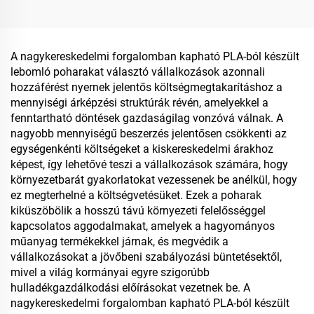
fogyasztási célra és
választás
élelmiszer-tárolásra
A nagykereskedelmi forgalomban kapható PLA-ból készült
lebomló poharakat választó vállalkozások azonnali
hozzáférést nyernek jelentős költségmegtakarításhoz a
mennyiségi árképzési struktúrák révén, amelyekkel a
fenntartható döntések gazdaságilag vonzóvá válnak. A
nagyobb mennyiségű beszerzés jelentősen csökkenti az
egységenkénti költségeket a kiskereskedelmi árakhoz
képest, így lehetővé teszi a vállalkozások számára, hogy
környezetbarát gyakorlatokat vezessenek be anélkül, hogy
ez megterhelné a költségvetésüket. Ezek a poharak
kiküszöbölik a hosszú távú környezeti felelősséggel
kapcsolatos aggodalmakat, amelyek a hagyományos
műanyag termékekkel járnak, és megvédik a
vállalkozásokat a jövőbeni szabályozási büntetésektől,
mivel a világ kormányai egyre szigorúbb
hulladékgazdálkodási előírásokat vezetnek be. A
nagykereskedelmi forgalomban kapható PLA-ból készült