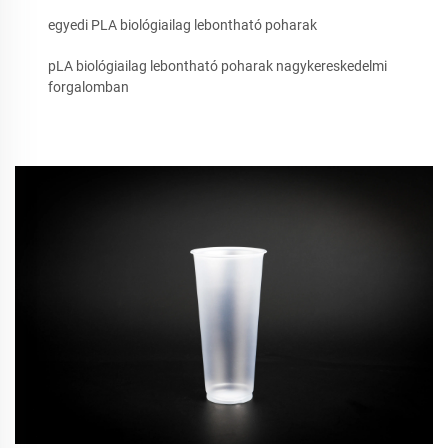
egyedi PLA biológiailag lebontható poharak
pLA biológiailag lebontható poharak nagykereskedelmi
forgalomban