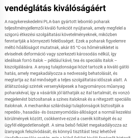
vendéglátás kiválóságáért
A nagykereskedelmi PLA-ban gyártott lebomló poharak
teljesítményjellemzői kiváló funkciót nyújtanak, amely megfelel a
szigorú étkezési szolgáltatási követelményeknek, miközben
fenntartják a környezeti felelősséget. Ezek a poharak figyelemre
méltó hőállóságot mutatnak, akár 85 °C-os hőmérsékletet is
elviselnek deformáció vagy szerkezeti károsodás nélkül, így
ideálisak forró italok – például kávé, tea és speciális italok –
kiszolgálására. A anyag tulajdonságai közé tartozik a kiváló gátló
hatás, amely megakadályozza a nedvesség behatolását, és
megtartja az ital minőségét a teljes szolgáltatási időszak alatt. A
átlátszósági szintek versenyképesek a hagyományos műanyag
poharakéval, így a vásárlók jól láthatják az ital tartalmát, és vonzó
megjelenést biztosítanak a színes italoknak és a rétegzett speciális
italoknak. A mechanikai szilárdsági tulajdonságok biztosítják a
repedés-, hasadás- és összenyomódás-állóságot a normál kezelési
körülmények között, csökkentve ezzel a cserék költségét és az
ügyfél elégedetlenségét. A sima belső felület megakadályozza az
ízanyagok felszívódását, és könnyű tisztítást tesz lehetővé
újrafelhasználás esetén, míg a külső felület kiváló fogóerőt biztosít