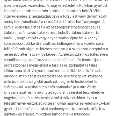
a biztonságos kezeléshez. A nagykereskedelmi PLA-ban gyártott
lebomló poharak dimenziós stabilitást mutatnak hőmérséklet-
ingerek esetén is, megakadályozva a torzulást vagy deformációt,
amely befolyásolhatná a rakodási és tárolási hatékonyságot. A
kémiai ellenállás biztosítja az összeegyeztethetőséget savas
italokkal, szénsavas italokkal és alkoholtartalmú italokkal is,
anélkül, hogy kifolyás vagy anyagromlás lépne fel. A könnyű
konstrukció csökkenti a szállítási költségeket és a kezelés során
fellépő fáradtságot, miközben megtartja a szerkezeti integritást a
nehezebb alternatívákhoz képest. Az elektrosztatikus töltés elleni
ellenállás megakadályozza a por lerakódását, és fenntartja a
professzionális megjelenést a tárolás és szolgáltatás teljes
időtartama alatt. A nyomtatási kompatibilitás lehetővé teszi a
minőségi márkázást és testreszabási lehetőségeket szokásos,
élelmiszerbiztonsági előírásoknak megfelelő festékekkel és
eljárásokkal. A rakható tervezés optimalizálja a tárolóhely
kihasználását, és hatékony adagolórendszereket tesz lehetővé
nagyforgalmú étkezési szolgáltatási műveletekben. Ezek a
teljesítményjellemzők együttesen olyan nagykereskedelmi PLA-ban
gyártott lebomló poharakat eredményeznek, amelyek túllépik az
ügyfelek elvárásait, miközben támogatják a működési