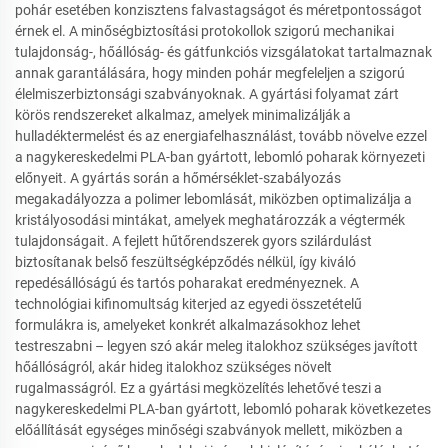
pohár esetében konzisztens falvastagságot és méretpontosságot
érnek el. A minőségbiztosítási protokollok szigorú mechanikai
tulajdonság-, hőállóság- és gátfunkciós vizsgálatokat tartalmaznak
annak garantálására, hogy minden pohár megfeleljen a szigorú
élelmiszerbiztonsági szabványoknak. A gyártási folyamat zárt
körös rendszereket alkalmaz, amelyek minimalizálják a
hulladéktermelést és az energiafelhasználást, tovább növelve ezzel
a nagykereskedelmi PLA-ban gyártott, lebomló poharak környezeti
előnyeit. A gyártás során a hőmérséklet-szabályozás
megakadályozza a polimer lebomlását, miközben optimalizálja a
kristályosodási mintákat, amelyek meghatározzák a végtermék
tulajdonságait. A fejlett hűtőrendszerek gyors szilárdulást
biztosítanak belső feszültségképződés nélkül, így kiváló
repedésállóságú és tartós poharakat eredményeznek. A
technológiai kifinomultság kiterjed az egyedi összetételű
formulákra is, amelyeket konkrét alkalmazásokhoz lehet
testreszabni – legyen szó akár meleg italokhoz szükséges javított
hőállóságról, akár hideg italokhoz szükséges növelt
rugalmasságról. Ez a gyártási megközelítés lehetővé teszi a
nagykereskedelmi PLA-ban gyártott, lebomló poharak következetes
előállítását egységes minőségi szabványok mellett, miközben a