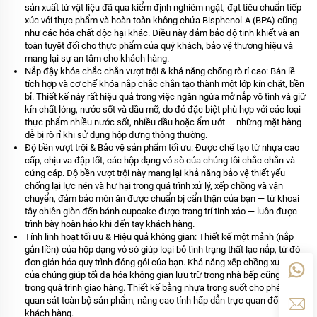
sản xuất từ vật liệu đã qua kiểm định nghiêm ngặt, đạt tiêu chuẩn tiếp
xúc với thực phẩm và hoàn toàn không chứa Bisphenol-A (BPA) cũng
như các hóa chất độc hại khác. Điều này đảm bảo độ tinh khiết và an
toàn tuyệt đối cho thực phẩm của quý khách, bảo vệ thương hiệu và
mang lại sự an tâm cho khách hàng.
Nắp đậy khóa chắc chắn vượt trội & khả năng chống rò rỉ cao: Bản lề
tích hợp và cơ chế khóa nắp chắc chắn tạo thành một lớp kín chặt, bền
bỉ. Thiết kế này rất hiệu quả trong việc ngăn ngừa mở nắp vô tình và giữ
kín chất lỏng, nước sốt và dầu mỡ, do đó đặc biệt phù hợp với các loại
thực phẩm nhiều nước sốt, nhiều dầu hoặc ẩm ướt — những mặt hàng
dễ bị rò rỉ khi sử dụng hộp đựng thông thường.
Độ bền vượt trội & Bảo vệ sản phẩm tối ưu: Được chế tạo từ nhựa cao
cấp, chịu va đập tốt, các hộp dạng vỏ sò của chúng tôi chắc chắn và
cứng cáp. Độ bền vượt trội này mang lại khả năng bảo vệ thiết yếu
chống lại lực nén và hư hại trong quá trình xử lý, xếp chồng và vận
chuyển, đảm bảo món ăn được chuẩn bị cẩn thận của bạn — từ khoai
tây chiên giòn đến bánh cupcake được trang trí tinh xảo — luôn được
trình bày hoàn hảo khi đến tay khách hàng.
Tính linh hoạt tối ưu & Hiệu quả không gian: Thiết kế một mảnh (nắp
gắn liền) của hộp dạng vỏ sò giúp loại bỏ tình trạng thất lạc nắp, từ đó
đơn giản hóa quy trình đóng gói của bạn. Khả năng xếp chồng xuất sắc
của chúng giúp tối đa hóa không gian lưu trữ trong nhà bếp cũng như
trong quá trình giao hàng. Thiết kế bằng nhựa trong suốt cho phép
quan sát toàn bộ sản phẩm, nâng cao tính hấp dẫn trực quan đối với
khách hàng.