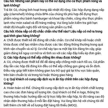
Câu hỏi: Những sản phẩm này có thể sử dụng cho cả thực phẩm nóng và
lạnh không?
Trả lời: Có, chúng linh hoạt trong dải nhiệt độ rộng. Các hộp đựng dạng nắp
gập (clamshell) không chứa BPA của chúng tôi phù hợp để đựng thực
phẩm nóng như bánh hamburger và khoai tây chiên, cũng như thực phẩm
lạnh như món salad và đồ tráng miệng. Vui lòng luôn kiểm tra giới hạn
nhiệt độ khuyến nghị đối với từng sản phẩm cụ thể.
Câu hỏi: Khóa nắp có độ chắc chắn như thế nào? Liệu nắp có mở ra trong
quá trình giao hàng không?
A: Chốt được thiết kế để đóng rất chắc chắn. Cơ chế khớp nối hoặc chốt
khóa được chế tạo nhằm chịu được các tác động thông thường trong quá
trình vận chuyển và xử lý. Cơ chế này tạo ra một lớp kín đáng tin cậy, giúp
giảm đáng kể nguy cơ mở ra vô tình so với các nắp đậy kiểu ép đơn giản.
Q: Các hộp đựng có thể xếp chồng lên nhau được không?
A: Có, chúng được thiết kế để dễ dàng xếp chồng một cách tối ưu. Cả phần
đáy lẫn các hộp đã đóng kín đều có thể xếp chồng gọn gàng và ổn định.
Điều này giúp tiết kiệm không gian lưu trữ quý giá tại khu vực bảo quản,
trên bàn chuẩn bị và trong túi hoặc thùng giao hàng.
Q
q: Quý khách có cung cấp dịch vụ in ấn tùy chỉnh trên các hộp đựng
không?
A: Hoàn toàn có thể. Chúng tôi cung cấp dịch vụ in ấn tùy chỉnh chất lượng
cao cho các đơn hàng số lượng lớn. Quý khách có thể in logo, thông tin
thương hiệu hoặc hướng dẫn xử lý trực tiếp lên nắp hộp, từ đó nâng cao độ
nhận diện thương hiệu ở mỗi lần đặt hàng. Vui lòng liên hệ với chúng tôi để
biết thêm chi tiết về số lượng đặt hàng tối thiểu (MOQ).