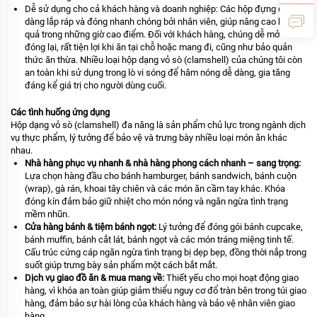
Dễ sử dụng cho cả khách hàng và doanh nghiệp: Các hộp đựng dễ
dàng lắp ráp và đóng nhanh chóng bởi nhân viên, giúp nâng cao hiệu
quả trong những giờ cao điểm. Đối với khách hàng, chúng dễ mở và
đóng lại, rất tiện lợi khi ăn tại chỗ hoặc mang đi, cũng như bảo quản
thức ăn thừa. Nhiều loại hộp dạng vỏ sò (clamshell) của chúng tôi còn
an toàn khi sử dụng trong lò vi sóng để hâm nóng dễ dàng, gia tăng
đáng kể giá trị cho người dùng cuối.
Các tình huống ứng dụng
Hộp dạng vỏ sò (clamshell) đa năng là sản phẩm chủ lực trong ngành dịch
vụ thực phẩm, lý tưởng để bảo vệ và trưng bày nhiều loại món ăn khác
nhau.
Nhà hàng phục vụ nhanh & nhà hàng phong cách nhanh – sang trọng:
Lựa chọn hàng đầu cho bánh hamburger, bánh sandwich, bánh cuộn
(wrap), gà rán, khoai tây chiên và các món ăn cầm tay khác. Khóa
đóng kín đảm bảo giữ nhiệt cho món nóng và ngăn ngừa tình trạng
mềm nhũn.
Cửa hàng bánh & tiệm bánh ngọt:
Lý tưởng để đóng gói bánh cupcake,
bánh muffin, bánh cắt lát, bánh ngọt và các món tráng miệng tinh tế.
Cấu trúc cứng cáp ngăn ngừa tình trạng bị dẹp bẹp, đồng thời nắp trong
suốt giúp trưng bày sản phẩm một cách bắt mắt.
Dịch vụ giao đồ ăn & mua mang về:
Thiết yếu cho mọi hoạt động giao
hàng, vì khóa an toàn giúp giảm thiểu nguy cơ đổ tràn bên trong túi giao
hàng, đảm bảo sự hài lòng của khách hàng và bảo vệ nhân viên giao
hàng.