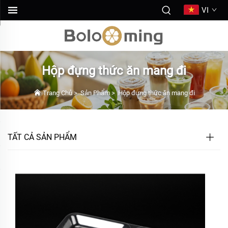
VI
Hộp đựng thức ăn mang đi
Trang Chủ
>
Sản Phẩm
>
Hộp đựng thức ăn mang đi
TẤT CẢ SẢN PHẨM