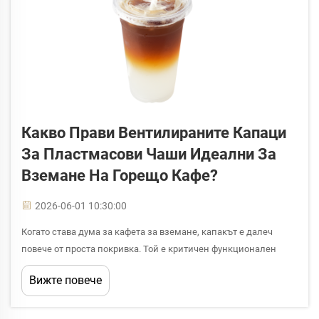
Какво Прави Вентилираните Капаци
За Пластмасови Чаши Идеални За
Вземане На Горещо Кафе?
2026-06-01 10:30:00
Когато става дума за кафета за вземане, капакът е далеч
повече от проста покривка. Той е критичен функционален
компонент, който определя колко безопасно и удобно
Вижте повече
клиентът може да носи и пие напитката си на ход. Сред
различните дизайни на капаци...