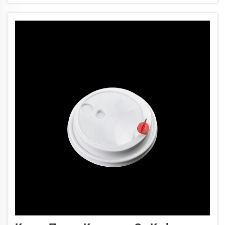
кафени чаши са проектирани така, че да подпомагат този
процес чрез ясно различими цветови кодове.