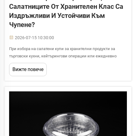
Салатниците От Хранителен Клас Са
Издръжливи И Устойчиви Към
Чупене?
2026-07-15 10:30:00
При избора на салатени купи за хранителни продукти за
търговски кухни, кейтърингови операции или ежедневно
обслужване на храна, изборът на материал е единственият
Вижте повече
най-важен фактор, който определя издръжливостта и
устойчивостта на купите към чупене. Салатените купи за
хранителни продукти трябва да издържат на...