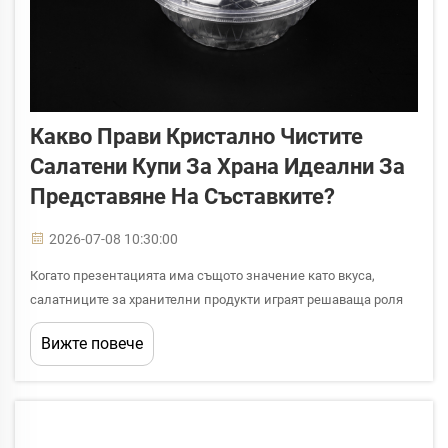
Какво Прави Кристално Чистите
Салатени Купи За Храна Идеални За
Представяне На Съставките?
2026-07-08 10:30:00
Когато презентацията има същото значение като вкуса,
салатниците за хранителни продукти играят решаваща роля
за начина, по който клиентите ви възприемат продукта.
Вижте повече
Кристално прозрачните салатници за хранителни продукти са
проектирани така, че яркозелените зеленчуци, цветните
гарнитури и слоистите съставки да се изпъкват...