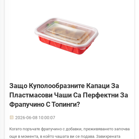
Защо Куполообразните Капаци За
Пластмасови Чаши Са Перфектни За
Фрапучино С Топинги?
2026-06-08 10:00:07
Когато поръчате фрапучино с добавки, преживяването започва
още в момента, в който чашата ви се подава. Завихрената