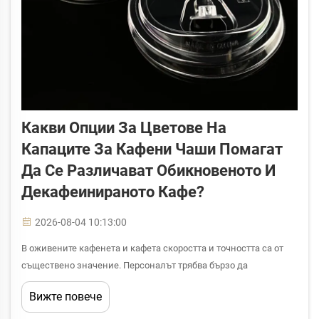
Какви Опции За Цветове На
Капаците За Кафени Чаши Помагат
Да Се Различават Обикновеното И
Декафеинираното Кафе?
2026-08-04 10:13:00
В оживените кафенета и кафета скоростта и точността са от
съществено значение. Персоналът трябва бързо да
разпознава дали чашата съдържа обикновено или
Вижте повече
декафеинирано кафе, а клиентите имат нужда от визуална
сигурност, че получават правилния напитък. Капаците за