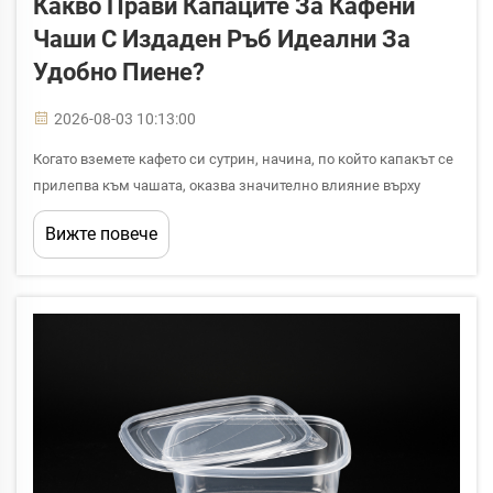
Какво Прави Капаците За Кафени
Чаши С Издаден Ръб Идеални За
Удобно Пиене?
2026-08-03 10:13:00
Когато вземете кафето си сутрин, начина, по който капакът се
прилепва към чашата, оказва значително влияние върху
общото ви преживяване. Капаците за кафени чаши с издаден
Вижте повече
ръб стават все по-популярни сред потребителите и бизнеса
поради добри причини. Тези ...