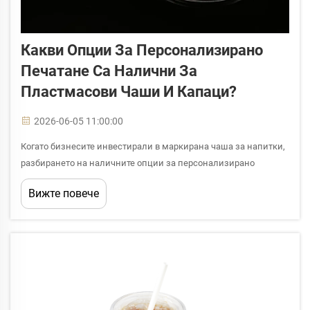
Какви Опции За Персонализирано
Печатане Са Налични За
Пластмасови Чаши И Капаци?
2026-06-05 11:00:00
Когато бизнесите инвестирали в маркирана чаша за напитки,
разбирането на наличните опции за персонализирано
печатане върху пластмасови чаши с капаци става критичен
Вижте повече
момент на решение. Независимо дали управлявате кафене,
организирате корпоративни събития, предоставяте кейтъринг
или доставяте...