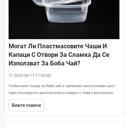
Могат Ли Пластмасовите Чаши И
Капаци С Отвори За Сламка Да Се
Използват За Боба Чай?
2026-06-15 11:00:00
Глобалният пазар на боба чай е преживял експлозивен ръст
през последното десетилетие и заедно с това е възникнал
критичен въпрос за кафенетата, чайниците и операторите в
Вижте повече
сферата на храненето: могат ли пластмасовите чаши и капаци
с отвори за сламка действително да поберат уникалните...