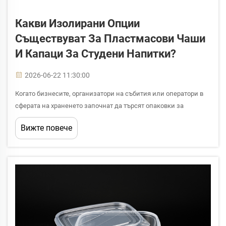
Какви Изолирани Опции
Съществуват За Пластмасови Чаши
И Капаци За Студени Напитки?
2026-06-22 11:30:00
Когато бизнесите, организатори на събития или оператори в
сферата на храненето започнат да търсят опаковки за
напитки, един от най-практичните въпроси, с които се
Вижте повече
сблъскват, е какви изолирани опции съществуват за
пластмасови чаши и капаци за студени напитки. Отговорът е
по-сложен от простия...