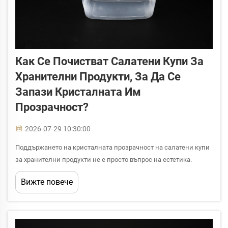
Как Се Почистват Салатени Купи За
Хранителни Продукти, За Да Се
Запази Кристалната Им
Прозрачност?
2026-07-29 10:30:00
Поддържането на кристалната прозрачност на салатени купи
за хранителни продукти не е просто въпрос на естетика.
Когато салатените купи за хранителни продукти загубят
Вижте повече
прозрачността си, те могат да изглеждат нехигиенични за
клиентите, да намалят стойността на поднасянето и дори да
показват, че материала...