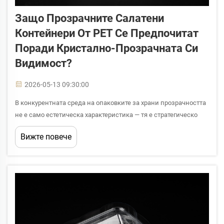
Защо Прозрачните Салатени
Контейнери От PET Се Предпочитат
Поради Кристално-Прозрачната Си
Видимост?
2026-05-13 09:30:00
В конкурентната среда на опаковките за храни прозрачността
не е само естетическа характеристика — тя е стратегическо
предимство за бизнеса, което директно влияе върху
Вижте повече
потребителските решения за покупка и възприятието на
марката. Прозрачните салатени контейнери от PET са се
наложили...