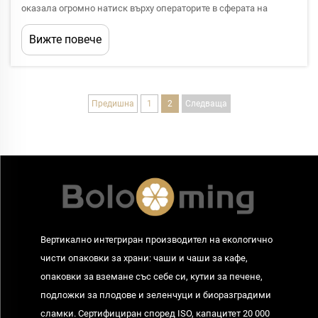
оказала огромно натиск върху операторите в сферата на
общественото хранене да избират опаковки, които балансират
Вижте повече
функционалността, презентацията и оперативната
ефективност. Сред различните налични материали PET Cle...
Предишна
1
2
Следваща
Вертикално интегриран производител на екологично
чисти опаковки за храни: чаши и чаши за кафе,
опаковки за вземане със себе си, кутии за печене,
подложки за плодове и зеленчуци и биоразградими
сламки. Сертифициран според ISO, капацитет 20 000