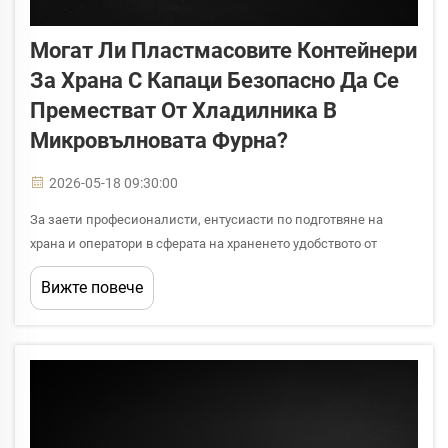
Могат Ли Пластмасовите Контейнери
За Храна С Капаци Безопасно Да Се
Преместват От Хладилника В
Микровълновата Фурна?
2026-05-18 09:30:00
За заети професионалисти, ентусиасти по подготвяне на
храна и оператори в сферата на храненето удобството от
директното преместване на пластмасовите контейнери за
Вижте повече
храна с капаци от хладилника в микровълновата фурна е
неоспоримо. Тази практика обаче поражда критични въпроси
за безопасността...