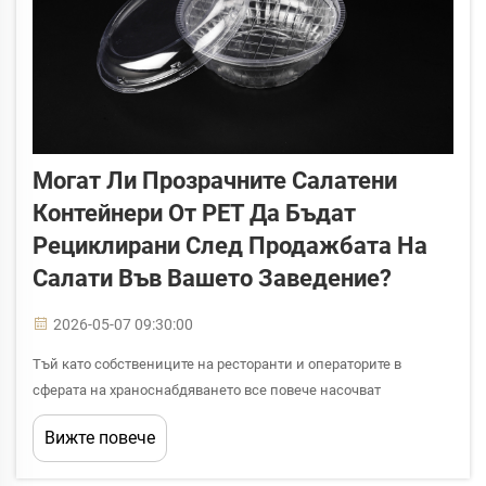
Могат Ли Прозрачните Салатени
Контейнери От PET Да Бъдат
Рециклирани След Продажбата На
Салати Във Вашето Заведение?
2026-05-07 09:30:00
Тъй като собствениците на ресторанти и операторите в
сферата на храноснабдяването все повече насочват
вниманието си към устойчивостта, възниква ключов въпрос
Вижте повече
относно екологичното въздействие на опаковките за вземане:
могат ли прозрачните салатени контейнери от PET да бъдат