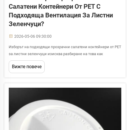
Салатени Контейнери От PET С
Подходяща Вентилация За Листни
Зеленчуци?
2026-05-06 09:30:00
Изборът на подходящи прозрачни салатени контейнери от PET
за листни зеленчуци изисква разбиране на това как
вентилацията директно влияе върху свежестта, срока на
Вижте повече
годност и презентацията на продукта. Листните зеленчуци са
изключително скоропортливи, подложени са на натрупване
на влага и стареене...