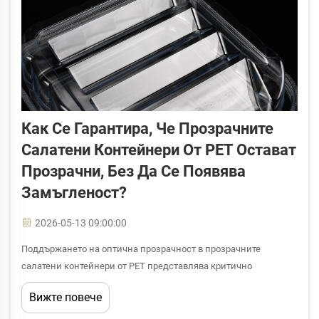
Как Се Гарантира, Че Прозрачните
Салатени Контейнери От PET Остават
Прозрачни, Без Да Се Появява
Замъгленост?
2026-05-13 09:00:00
Поддържането на оптична прозрачност в прозрачните
салатени контейнери от PET представлява критично
предизвикателство за производителите и дистрибуторите на
Вижте повече
хранителни опаковки, които разчитат на видимостта на
продукта, за да стимулират потребителския апел и доверието