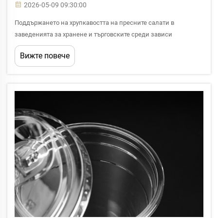
2026-05-09 09:30:00
Поддържането на хрупкавостта на пресните салати в
заведенията за хранене и търговските среди зависи
значително от избора на подходящ дизайн на капака за
Вижте повече
вашата опаковка. При използване на прозрачни салатени
контейнери от PET конфигурацията на капака директно влияе
върху контрола на влагата, ...