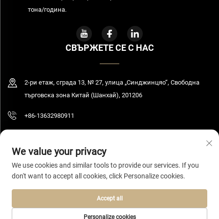
тона/година.
СВЪРЖЕТЕ СЕ С НАС
2-ри етаж, сграда 13, № 27, улица „Синджинцяо“, Свободна
търговска зона Китай (Шанхай), 201206
+86-13632980911
[email protected]
We value your privacy
We use cookies and similar tools to provide our services. If you
don't want to accept all cookies, click Personalize cookies.
Авторско право © 2026 Шанхай Булуминг Текнолоджи Ко., Лтд. Всички
права запазени.
Политика за поверителност
Accept all
Personalize cookies