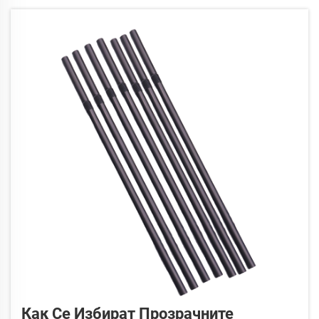
рециклирани след продажбата на салати във вашето
заведение...
Как Се Избират Прозрачните