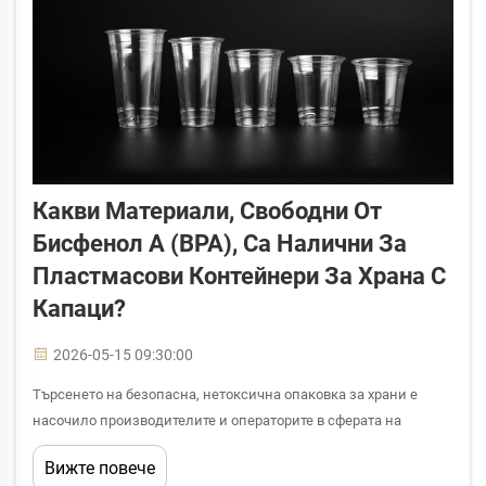
Какви Материали, Свободни От
Бисфенол А (BPA), Са Налични За
Пластмасови Контейнери За Храна С
Капаци?
2026-05-15 09:30:00
Търсенето на безопасна, нетоксична опаковка за храни е
насочило производителите и операторите в сферата на
храненето към алтернативи на поликарбоната и други
Вижте повече
пластмаси, които традиционно съдържат бисфенол А.