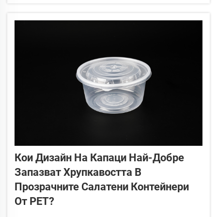
към бранда. Замъглеността — мътният, млечновиден вид...
Кои Дизайн На Капаци Най-Добре
Запазват Хрупкавостта В
Прозрачните Салатени Контейнери
От PET?