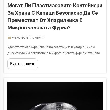
Могат Ли Пластмасовите Контейнери
За Храна С Капаци Безопасно Да Се
Преместват От Хладилника В
Микровълновата Фурна?
2026-05-08 09:30:00
Удобството от съхраняване на остатъците в хладилника и
директното им загряване в микровълновата фурна е станало
стандартна практика в съвременното обращение с храни.
Вижте повече
Въпреки това загрижеността относно безопасността,
цялостността на материала и потенциалното излъчване на
химикали кара мнозина...