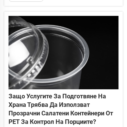
Разбирането на това, кои полимерни типове се считат за
свободни от BPA...
Защо Услугите За Подготвяне На
Храна Трябва Да Използват
Прозрачни Салатени Контейнери От
PET За Контрол На Порциите?