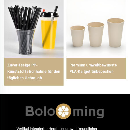
Zuverlässige PP-
Premium umweltbewusste
Kunststoffstrohhalme für den
PLA-Kaltgetränkebecher
täglichen Gebrauch
Vertikal integrierter Hersteller umweltfreundlicher