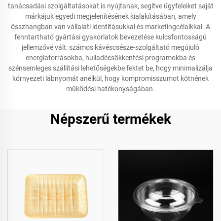
tanácsadási szolgáltatásokat is nyújtanak, segítve ügyfeleiket saját
márkájuk egyedi megjelenítésének kialakításában, amely
összhangban van vállalati identitásukkal és marketingcélaikkal. A
fenntartható gyártási gyakorlatok bevezetése kulcsfontosságú
jellemzővé vált: számos kávéscsésze-szolgáltató megújuló
energiaforrásokba, hulladécsökkentési programokba és
szénsemleges szállítási lehetőségekbe fektet be, hogy minimalizálja
környezeti lábnyomát anélkül, hogy kompromisszumot kötnének
működési hatékonyságában.
Népszerű termékek