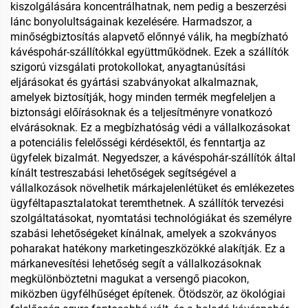
kiszolgálására koncentrálhatnak, nem pedig a beszerzési
lánc bonyolultságainak kezelésére. Harmadszor, a
minőségbiztosítás alapvető előnnyé válik, ha megbízható
kávéspohár-szállítókkal együttműködnek. Ezek a szállítók
szigorú vizsgálati protokollokat, anyagtanúsítási
eljárásokat és gyártási szabványokat alkalmaznak,
amelyek biztosítják, hogy minden termék megfeleljen a
biztonsági előírásoknak és a teljesítményre vonatkozó
elvárásoknak. Ez a megbízhatóság védi a vállalkozásokat
a potenciális felelősségi kérdésektől, és fenntartja az
ügyfelek bizalmát. Negyedszer, a kávéspohár-szállítók által
kínált testreszabási lehetőségek segítségével a
vállalkozások növelhetik márkajelenlétüket és emlékezetes
ügyféltapasztalatokat teremthetnek. A szállítók tervezési
szolgáltatásokat, nyomtatási technológiákat és személyre
szabási lehetőségeket kínálnak, amelyek a szokványos
poharakat hatékony marketingeszközökké alakítják. Ez a
márkanevesítési lehetőség segít a vállalkozásoknak
megkülönböztetni magukat a versengő piacokon,
miközben ügyfélhűséget építenek. Ötödször, az ökológiai