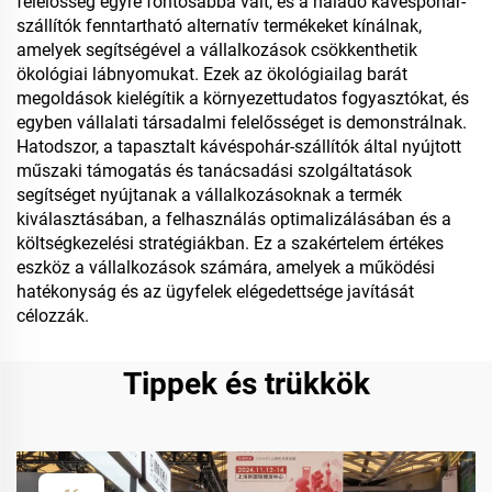
felelősség egyre fontosabbá vált, és a haladó kávéspohár-
szállítók fenntartható alternatív termékeket kínálnak,
amelyek segítségével a vállalkozások csökkenthetik
ökológiai lábnyomukat. Ezek az ökológiailag barát
megoldások kielégítik a környezettudatos fogyasztókat, és
egyben vállalati társadalmi felelősséget is demonstrálnak.
Hatodszor, a tapasztalt kávéspohár-szállítók által nyújtott
műszaki támogatás és tanácsadási szolgáltatások
segítséget nyújtanak a vállalkozásoknak a termék
kiválasztásában, a felhasználás optimalizálásában és a
költségkezelési stratégiákban. Ez a szakértelem értékes
eszköz a vállalkozások számára, amelyek a működési
hatékonyság és az ügyfelek elégedettsége javítását
célozzák.
Tippek és trükkök