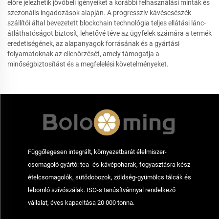
előre jelezhetik jövőbeli igényeiket a korábbi felhasználási minták és
szezonális ingadozások alapján. A progresszív kávéscsészék
szállítói által bevezetett blockchain technológia teljes ellátási lánc-
átláthatóságot biztosít, lehetővé téve az ügyfelek számára a termék
eredetiségének, az alapanyagok forrásának és a gyártási
folyamatoknak az ellenőrzését, amely támogatja a
minőségbiztosítást és a megfelelési követelményeket.
Függőlegesen integrált, környezetbarát élelmiszer-
csomagoló gyártó: tea- és kávépoharak, fogyasztásra kész
ételcsomagolók, sütődobozok, zöldség-gyümölcs tálcák és
lebomló szívószálak. ISO-s tanúsítvánnyal rendelkező
vállalat, éves kapacitása 20 000 tonna.