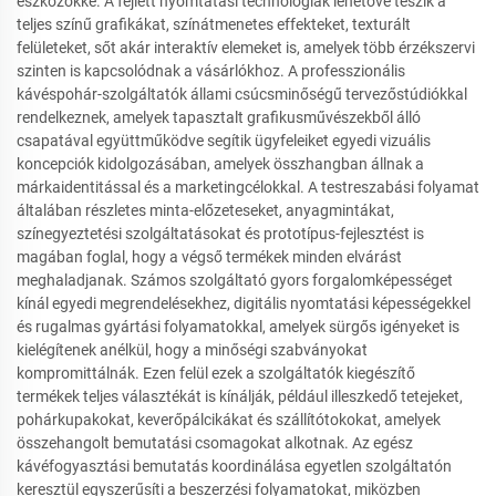
eszközökké. A fejlett nyomtatási technológiák lehetővé teszik a
teljes színű grafikákat, színátmenetes effekteket, texturált
felületeket, sőt akár interaktív elemeket is, amelyek több érzékszervi
szinten is kapcsolódnak a vásárlókhoz. A professzionális
kávéspohár-szolgáltatók állami csúcsminőségű tervezőstúdiókkal
rendelkeznek, amelyek tapasztalt grafikusművészekből álló
csapatával együttműködve segítik ügyfeleiket egyedi vizuális
koncepciók kidolgozásában, amelyek összhangban állnak a
márkaidentitással és a marketingcélokkal. A testreszabási folyamat
általában részletes minta-előzeteseket, anyagmintákat,
színegyeztetési szolgáltatásokat és prototípus-fejlesztést is
magában foglal, hogy a végső termékek minden elvárást
meghaladjanak. Számos szolgáltató gyors forgalomképességet
kínál egyedi megrendelésekhez, digitális nyomtatási képességekkel
és rugalmas gyártási folyamatokkal, amelyek sürgős igényeket is
kielégítenek anélkül, hogy a minőségi szabványokat
kompromittálnák. Ezen felül ezek a szolgáltatók kiegészítő
termékek teljes választékát is kínálják, például illeszkedő tetejeket,
pohárkupakokat, keverőpálcikákat és szállítótokokat, amelyek
összehangolt bemutatási csomagokat alkotnak. Az egész
kávéfogyasztási bemutatás koordinálása egyetlen szolgáltatón
keresztül egyszerűsíti a beszerzési folyamatokat, miközben