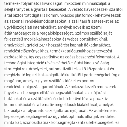
termékek folyamatos kiválóságát, miközben minimalizálják a
selejtarányt és a gyártási késéseket. A vezető kávéscsészék szállítói
által biztosított digitális kommunikációs platformok lehetővé teszik
az azonnali rendelésmódosításokat, a szállítási frissítéseket és az
ügyfélszolgálati interakciókat, amelyek növelik az üzemi
átláthatóságot és a reagálóképességet. Számos szállító saját
fejlesztésű mobilalkalmazásokat és webes portálokat kínál,
amelyekkel ügyfelei 24/7 hozzáférést kapnak fiókadataikhoz,
rendelési előzményeikhez, termékkatalógusukhoz és tervezési
eszközeikhez, így egyszerűsítve az egész beszerzési folyamatot. A
technológiai integráció révén elérhető ellátási lánc-kiválóság
stratégiai raktárhelyeket, automatizált teljesítő központokat és
megbízható logisztikai szolgáltatókkal kötött partnerségeket foglal
magában, amelyek gyors szállítási időket és pontos
rendelésfeldolgozást garantálnak. A kockázatkezelő rendszerek
figyelik a lehetséges ellátási megszakításokat, az időjárási
hatásokat és a szállítási késéseket, lehetővé téve a proaktív
kommunikációt és alternatív megoldások kialakítását, amelyek
biztosítják a folyamatos szolgáltatás nyújtását. Az adatelemzési
képességek segítségével az ügyfelek optimalizálhatják rendelési
mintáikat, azonosíthatnak költségmegtakarítási lehetőségeket, és