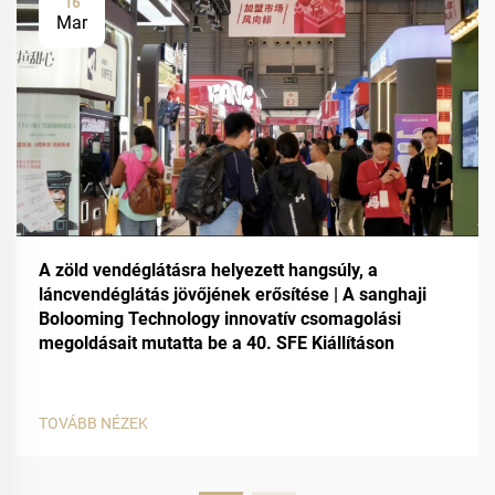
16
Mar
A zöld vendéglátásra helyezett hangsúly, a
láncvendéglátás jövőjének erősítése | A sanghaji
Bolooming Technology innovatív csomagolási
megoldásait mutatta be a 40. SFE Kiállításon
TOVÁBB NÉZEK