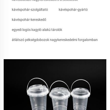
kávéspohár-szolgáltató
kávéspohár-gyártó
kávéspohár-kereskedő
egyedi logós kagyló alakú tárolók
átlátszó pékségdobozok nagykereskedelmi forgalomban