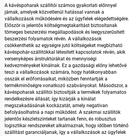
élelmiszer-tárolásra
A kávéspoharak szállítói számos gyakorlati előnnyel
járnak, amelyek közvetlenül hatással vannak a
vállalkozások működésére és az ügyfelek elégedettségére.
Először is jelentős költségmegtakarítást biztosítanak
tömeges beszerzési megállapodások és leegyszerűsített
beszerzési folyamatok révén. A vállalkozások
csökkenthetik az egységre jutó költségeket megbízható
kávéspohár-szállítókkal létesített kapcsolatok révén, akik
versenyképes árstruktúrákat és mennyiségi
kedvezményeket kínálnak. Ez a gazdasági előny lehetővé
teszi a vállalkozások számára, hogy hatékonyabban
osszák el erőforrásaikat, miközben fenntartják a
termékminőségre vonatkozó szabványokat. Másodszor, a
kávéspoharak szállítói biztosítják a termékek folyamatos
rendelkezésre állását, így kizárják a kínálat
megszakadásának kockázatát, amely negatívan
befolyásolhatná a napi működést. A szakmai szállítók
jelentős készletszinteket tartanak fenn, és robusztus
logisztikai rendszereket alkalmaznak, hogy időben történő
szállítást garanciáljanak, így a vállalkozások az ügyfelek