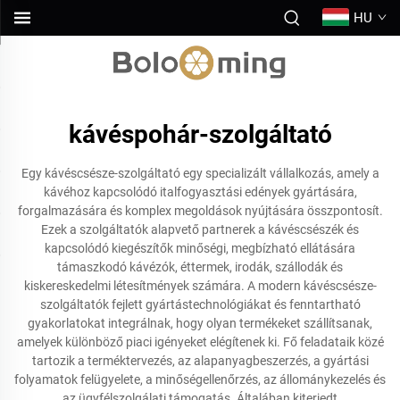
HU
kávéspohár-szolgáltató
Egy kávéscsésze-szolgáltató egy specializált vállalkozás, amely a
kávéhoz kapcsolódó italfogyasztási edények gyártására,
forgalmazására és komplex megoldások nyújtására összpontosít.
Ezek a szolgáltatók alapvető partnerek a kávéscsészék és
kapcsolódó kiegészítők minőségi, megbízható ellátására
támaszkodó kávézók, éttermek, irodák, szállodák és
kiskereskedelmi létesítmények számára. A modern kávéscsésze-
szolgáltatók fejlett gyártástechnológiákat és fenntartható
gyakorlatokat integrálnak, hogy olyan termékeket szállítsanak,
amelyek különböző piaci igényeket elégítenek ki. Fő feladataik közé
tartozik a terméktervezés, az alapanyagbeszerzés, a gyártási
folyamatok felügyelete, a minőségellenőrzés, az állománykezelés és
az ügyfélszolgálati támogatás. Általában kiterjedt