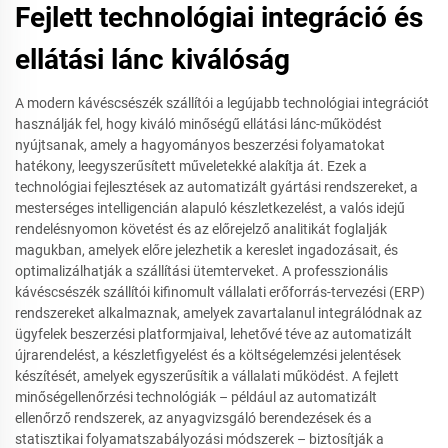
Fejlett technológiai integráció és
ellátási lánc kiválóság
A modern kávéscsészék szállítói a legújabb technológiai integrációt
használják fel, hogy kiváló minőségű ellátási lánc-működést
nyújtsanak, amely a hagyományos beszerzési folyamatokat
hatékony, leegyszerűsített műveletekké alakítja át. Ezek a
technológiai fejlesztések az automatizált gyártási rendszereket, a
mesterséges intelligencián alapuló készletkezelést, a valós idejű
rendelésnyomon követést és az előrejelző analitikát foglalják
magukban, amelyek előre jelezhetik a kereslet ingadozásait, és
optimalizálhatják a szállítási ütemterveket. A professzionális
kávéscsészék szállítói kifinomult vállalati erőforrás-tervezési (ERP)
rendszereket alkalmaznak, amelyek zavartalanul integrálódnak az
ügyfelek beszerzési platformjaival, lehetővé téve az automatizált
újrarendelést, a készletfigyelést és a költségelemzési jelentések
készítését, amelyek egyszerűsítik a vállalati működést. A fejlett
minőségellenőrzési technológiák – például az automatizált
ellenőrző rendszerek, az anyagvizsgáló berendezések és a
statisztikai folyamatszabályozási módszerek – biztosítják a