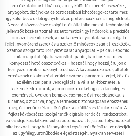
termékkatalógust kínálnak, amely különféle méretű csészéket,
anyagokat, dizájnokat és testreszabási lehetőségeket tartalmaz,
így különböző üzleti igényeknek és preferenciáknak is megfelelnek.
A vezető kávéscsésze-szolgáltatók által alkalmazott technológiai
jellemzők közé tartoznak az automatizált gyártósorok, a precíziós
formázó berendezések, a márkanevek nyomtatására szolgáló
fejlett nyomórendszerek és a szakértő minőségvizsgálati eszközök.
Számos szolgáltató környezetbarát anyagokat – például lebomló
műanyagokat, újrahasznosított papírt, bambuszrostot és
komposztálható összetevőket – használ, hogy hozzájáruljon a
környezeti problémák enyhítéséhez. A kávéscsésze-szolgáltatók
termékeinek alkalmazási területe számos iparágra kiterjed, köztük
az élelmiszeripar, a vendéglátás, a vállalati étkeztetés, a
kiskereskedelmi áruk, a promóciós marketing és a különleges
események. Gyakran komplex csomagolási megoldásokat is
kínálnak, biztosítva, hogy a termékek biztonságosan érkezzenek
meg, és megőrizzék minőségüket a szállítás és tárolás során. A
fejlett kávéscsésze-szolgáltatók digitális rendelési rendszereket,
valós idejű készletkövetést és automatizált teljesítési folyamatokat
alkalmaznak, hogy hatékonyabbá tegyék működésüket és növeljék
az ügyfélegyüttműködés elégedettségét. Gyakran tervezési