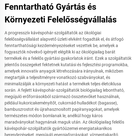
Fenntartható Gyártás és
Környezeti Felelősségvállalás
A progresszív kávéspohár-szolgáltatók az ökológiai
felelősségvállalást alapvető üzleti elvként fogadták el, és átfogó
fenntarthatósági kezdeményezéseket vezettek be, amelyek a
fogyasztók növekvő igényét elégítik ki az ökológiailag barát
termékek és a felelős gyártási gyakorlatok iránt. Ezek a szolgáltatók
jelentős összegeket fektetnek kutatási és fejlesztési programokba,
amelyek innovatív anyagok létrehozására irányulnak, miközben
megtartják a teljesítményre vonatkozó szabványokat, és
minimalizálják a környezeti hatást a termékek teljes életciklusa
során. A fejlett kávéspohár-szolgáltatók biológiailag lebontható,
megújuló erőforrásokból származó összetevőket használnak,
például kukoricakeményítőt, cukornád-hulladékot (bagasse),
bambuszrostot és újrahasznosított papíranyagokat, amelyek
természetes módon bomlanak le, anélkül hogy káros
maradványokat hagynának maguk után. Az ökológiailag felelős
kávéspohár-szolgáltatók gyártóüzemei energiatakarékos
berendezéseket, megújuló energiaforrásokat, vízmegtakarító