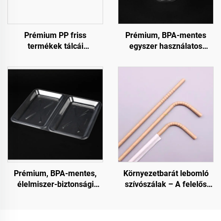
Prémium PP friss
Prémium, BPA-mentes
termékek tálcái
egyszer használatos
gyümölcsöknek,
salátatároló edények
zöldségeknek és
húsoknak
Prémium, BPA-mentes,
Környezetbarát lebomló
élelmiszer-biztonsági
szívószálak – A felelős
minőségű csuklós
választás
(clamshell) tárolóedények
fogyasztási célra és