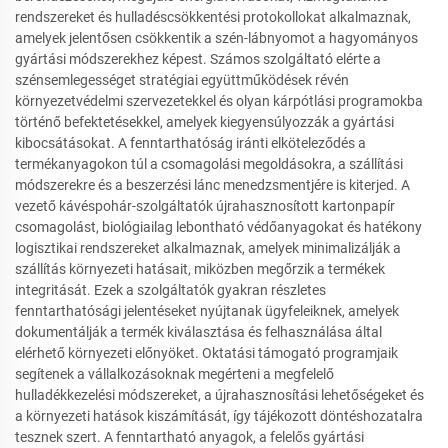
rendszereket és hulladéscsökkentési protokollokat alkalmaznak,
amelyek jelentősen csökkentik a szén-lábnyomot a hagyományos
gyártási módszerekhez képest. Számos szolgáltató elérte a
szénsemlegességet stratégiai együttműködések révén
környezetvédelmi szervezetekkel és olyan kárpótlási programokba
történő befektetésekkel, amelyek kiegyensúlyozzák a gyártási
kibocsátásokat. A fenntarthatóság iránti elköteleződés a
termékanyagokon túl a csomagolási megoldásokra, a szállítási
módszerekre és a beszerzési lánc menedzsmentjére is kiterjed. A
vezető kávéspohár-szolgáltatók újrahasznosított kartonpapír
csomagolást, biológiailag lebontható védőanyagokat és hatékony
logisztikai rendszereket alkalmaznak, amelyek minimalizálják a
szállítás környezeti hatásait, miközben megőrzik a termékek
integritását. Ezek a szolgáltatók gyakran részletes
fenntarthatósági jelentéseket nyújtanak ügyfeleiknek, amelyek
dokumentálják a termék kiválasztása és felhasználása által
elérhető környezeti előnyöket. Oktatási támogató programjaik
segítenek a vállalkozásoknak megérteni a megfelelő
hulladékkezelési módszereket, a újrahasznosítási lehetőségeket és
a környezeti hatások kiszámítását, így tájékozott döntéshozatalra
tesznek szert. A fenntartható anyagok, a felelős gyártási