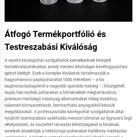
Átfogó Termékportfólió és
Testreszabási Kiválóság
A vezető kávéspohár-szolgáltatók kiemelkednek kiterjedt
termékválasztékukkal, amely minden lehetséges kávéfogyasztási
igényt kielégít. Ezek a komplex kínálatok tartalmazzák a
hagyományos papírpoharakat több méretben – a kis
eszpresszóadagoktól a nagyobb speciális italokig –, hőszigetelt,
dupla falú kivitelű poharakat a hőmérséklet megtartásához,
prémium minőségű műanyag alternatívákat hideg italokhoz,
valamint környezetbarát, fenntartható anyagokból készült
megoldásokat. A professzionális kávéspohár-szolgáltatók által
nyújtott testreszabási szaktudás messze túlmutat az egyszerű logó
elhelyezésén, és összetett tervezési lehetőségeket is kínálnak,
amelyek átalakítják a hétköznapi poharakat hatékony márkázási