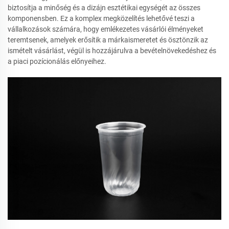
biztosítja a minőség és a dizájn esztétikai egységét az összes
komponensben. Ez a komplex megközelítés lehetővé teszi a
vállalkozások számára, hogy emlékezetes vásárlói élményeket
teremtsenek, amelyek erősítik a márkaismeretet és ösztönzik az
ismételt vásárlást, végül is hozzájárulva a bevételnövekedéshez és
a piaci pozícionálás előnyeihez.