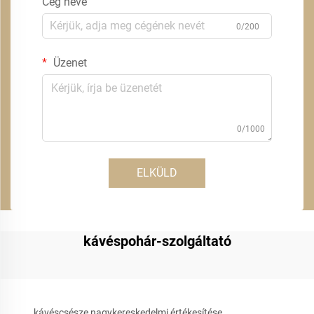
Cég neve
0/200
Üzenet
0/1000
ELKÜLD
kávéspohár-szolgáltató
kávéscsésze nagykereskedelmi értékesítése