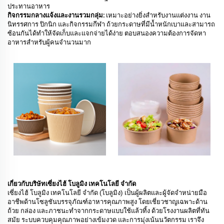
ประทานอาหาร
กิจกรรมกลางแจ้งและงานรวมกลุ่ม:
เหมาะอย่างยิ่งสำหรับงานแต่งงาน งาน
นิทรรศการ ปิกนิก และกิจกรรมกีฬา ถ้วยกระดาษที่มีน้ำหนักเบาและสามารถ
ซ้อนกันได้ทำให้จัดเก็บและแจกจ่ายได้ง่าย ตอบสนองความต้องการจัดหา
อาหารสำหรับผู้คนจำนวนมาก
เกี่ยวกับบริษัทเซี่ยงไฮ้ โบลูมิง เทคโนโลยี จำกัด
เซี่ยงไฮ้ โบลูมิง เทคโนโลยี จำกัด (โบลูมิง) เป็นผู้ผลิตและผู้จัดจำหน่ายมือ
อาชีพด้านโซลูชันบรรจุภัณฑ์อาหารคุณภาพสูง โดยเชี่ยวชาญเฉพาะด้าน
ถ้วย กล่อง และภาชนะทำจากกระดาษแบบใช้แล้วทิ้ง ด้วยโรงงานผลิตที่ทัน
สมัย ระบบควบคุมคุณภาพอย่างเข้มงวด และการมุ่งเน้นนวัตกรรม เราจึง