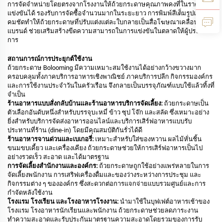
การจัดจำหน่ายโดยตรงจากโรงงานให้ถ้วยกระดาษคุณภาพคงที่ในราคาส่งที่
แข่งขันได้ รองรับการจัดซื้อจำนวนมากในระยะยาว การพิมพ์สีเต็มรูปแบบที่
คมชัดทำให้ถ้วยกระดาษที่ปรับแต่งแต่ละใบกลายเป็นสื่อโฆษณาเคลื่อนที่ของ
แบรนด์ ช่วยเสริมสร้างขีดความสามารถในการแข่งขันในตลาดให้ผู้ประกอบ
การ
สถานการณ์การประยุกต์ใช้งาน
ถ้วยกระดาษ Bolooming มีความเหมาะสมใช้งานได้อย่างกว้างขวางมาก
ครอบคลุมทั้งภาคบริการอาหารเชิงพาณิชย์ ภาคบริการปลีก กิจกรรมองค์กร
และการใช้งานประจำวันในครัวเรือน จึงกลายเป็นบรรจุภัณฑ์แบบใช้แล้วทิ้งที่
จำเป็น
ร้านอาหารแบบสั่งกลับบ้านและร้านอาหารบริการจัดเลี้ยง:
ถ้วยกระดาษเป็น
ตัวเลือกอันดับหนึ่งสำหรับบรรจุบะหมี่ ข้าว ซุป โจ๊ก และสลัด ซึ่งเหมาะอย่าง
ยิ่งสำหรับบริการจัดส่งอาหารออนไลน์และบริการเสิร์ฟอาหารแบบรับ
ประทานที่ร้าน (dine-in) โดยมีคุณสมบัติกันรั่วได้ดี
ร้านอาหารจานด่วนและเบเกอรี่:
เหมาะสำหรับใส่ของหวาน ผลไม้หั่นชิ้น
ขนมขบเคี้ยว และเครื่องเคียง ถ้วยกระดาษช่วยให้การเสิร์ฟอาหารเป็นไป
อย่างรวดเร็ว สะอาด และได้มาตรฐาน
การจัดเลี้ยงสำนักงานและองค์กร:
ถ้วยกระดาษถูกใช้อย่างแพร่หลายในการ
จัดเลี้ยงพนักงาน การเสริฟเครื่องดื่มและของว่างระหว่างการประชุม และ
กิจกรรมต่าง ๆ ขององค์กร ซึ่งสะดวกต่อการแจกจ่ายแบบรวมศูนย์และการ
กำจัดหลังใช้งาน
โรงแรม โรงเรียน และโรงอาหารโรงงาน:
นำมาใช้ในบุฟเฟต์อาหารเช้าของ
โรงแรม โรงอาหารนักเรียนและพนักงาน ถ้วยกระดาษช่วยลดภาระงาน
ทำความสะอาดและรับประกันมาตรฐานความสะอาดโดยรวมของการรับ