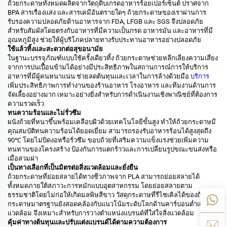
ถ้วยกระดาษทั้งหมดผลิตจากวัตถุดิบเกรดอาหารร้อยเปอร์เซ็นต์ ปราศจาก
BPA สารเรืองแสง และสารเคมีอันตรายใดๆ ถ้วยกระดาษของเราผ่านการ
รับรองความปลอดภัยด้านอาหารจาก FDA, LFGB และ SGS จึงปลอดภัย
สำหรับสัมผัสโดยตรงกับอาหารที่มีความเป็นกรด อาหารมัน และอาหารที่มี
อุณหภูมิสูง ช่วยให้ผู้บริโภคปลายทางรับประทานอาหารอย่างปลอดภัย
ใช้แล้วทิ้งและสะดวกต่อสุขอนามัย
ในฐานะบรรจุภัณฑ์แบบใช้ครั้งเดียวทิ้ง ถ้วยกระดาษช่วยหลีกเลี่ยงความเสี่ยง
จากการปนเปื้อนข้ามได้อย่างมีประสิทธิภาพในสถานการณ์การให้บริการ
อาหารที่มีผู้คนหนาแน่น ช่วยลดต้นทุนและเวลาในการล้างด้วยมือ
บริการ
เพิ่มประสิทธิภาพการทำงานของร้านอาหาร โรงอาหาร และทีมงานด้านการ
จัดเลี้ยงอย่างมาก เหมาะอย่างยิ่งสำหรับการดำเนินงานเชิงพาณิชย์ที่ต้องการ
ความรวดเร็ว
ทนความร้อนและไม่รั่วซึม
ผนังถ้วยที่หนาขึ้นพร้อมเคลือบผิวด้วยเทคโนโลยีขั้นสูง ทำให้ถ้วยกระดาษมี
คุณสมบัติทนความร้อนได้ยอดเยี่ยม สามารถรองรับอาหารร้อนได้สูงสุดถึง
90℃ โดยไม่บิดงอหรือรั่วซึม ขอบถ้วยที่เสริมความแข็งแรงช่วยเพิ่มความ
ทนทานของโครงสร้าง ป้องกันการแตกร้าวและการเปลี่ยนรูปขณะขนส่งหรือ
เมื่อสวมฝา
เป็นทางเลือกที่เป็นมิตรต่อสิ่งแวดล้อมและยั่งยืน
ถ้วยกระดาษที่ย่อยสลายได้ทางชีวภาพจาก PLA สามารถย่อยสลายได้
ทั้งหมดภายใต้สภาวะการหมักแบบอุตสาหกรรม โดยย่อยสลายตาม
ธรรมชาติโดยไม่ก่อให้เกิดมลพิษสีขาว วัสดุกระดาษที่รีไซเคิลได้ของถ้วย
กระดาษมาตรฐานยังสอดคล้องกับแนวโน้มระดับโลกด้านคาร์บอนต่ำและสิ่ง
แวดล้อม จึงเหมาะสำหรับการวางตำแหน่งแบรนด์ที่ใส่ใจสิ่งแวดล้อม
คุ้มค่าทางต้นทุนและปรับแต่งแบรนด์ได้ตามความต้องการ