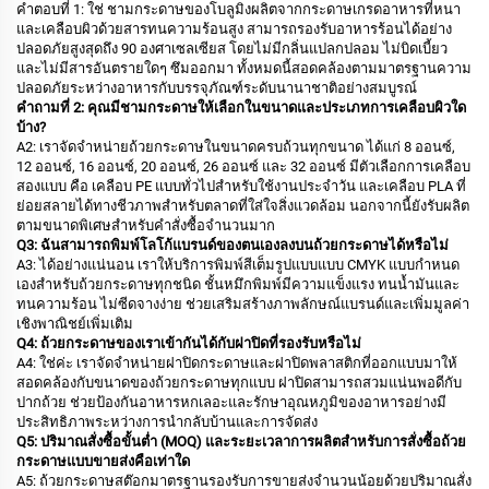
คำตอบที่ 1: ใช่ ชามกระดาษของโบลูมิงผลิตจากกระดาษเกรดอาหารที่หนา
และเคลือบผิวด้วยสารทนความร้อนสูง สามารถรองรับอาหารร้อนได้อย่าง
ปลอดภัยสูงสุดถึง 90 องศาเซลเซียส โดยไม่มีกลิ่นแปลกปลอม ไม่บิดเบี้ยว
และไม่มีสารอันตรายใดๆ ซึมออกมา ทั้งหมดนี้สอดคล้องตามมาตรฐานความ
ปลอดภัยระหว่างอาหารกับบรรจุภัณฑ์ระดับนานาชาติอย่างสมบูรณ์
คำถามที่ 2: คุณมีชามกระดาษให้เลือกในขนาดและประเภทการเคลือบผิวใด
บ้าง?
A2: เราจัดจำหน่ายถ้วยกระดาษในขนาดครบถ้วนทุกขนาด ได้แก่ 8 ออนซ์,
12 ออนซ์, 16 ออนซ์, 20 ออนซ์, 26 ออนซ์ และ 32 ออนซ์ มีตัวเลือกการเคลือบ
สองแบบ คือ เคลือบ PE แบบทั่วไปสำหรับใช้งานประจำวัน และเคลือบ PLA ที่
ย่อยสลายได้ทางชีวภาพสำหรับตลาดที่ใส่ใจสิ่งแวดล้อม นอกจากนี้ยังรับผลิต
ตามขนาดพิเศษสำหรับคำสั่งซื้อจำนวนมาก
Q3: ฉันสามารถพิมพ์โลโก้แบรนด์ของตนเองลงบนถ้วยกระดาษได้หรือไม่
A3: ได้อย่างแน่นอน เราให้บริการพิมพ์สีเต็มรูปแบบแบบ CMYK แบบกำหนด
เองสำหรับถ้วยกระดาษทุกชนิด ชั้นหมึกพิมพ์มีความแข็งแรง ทนน้ำมันและ
ทนความร้อน ไม่ซีดจางง่าย ช่วยเสริมสร้างภาพลักษณ์แบรนด์และเพิ่มมูลค่า
เชิงพาณิชย์เพิ่มเติม
Q4: ถ้วยกระดาษของเราเข้ากันได้กับฝาปิดที่รองรับหรือไม่
A4: ใช่ค่ะ เราจัดจำหน่ายฝาปิดกระดาษและฝาปิดพลาสติกที่ออกแบบมาให้
สอดคล้องกับขนาดของถ้วยกระดาษทุกแบบ ฝาปิดสามารถสวมแน่นพอดีกับ
ปากถ้วย ช่วยป้องกันอาหารหกเลอะและรักษาอุณหภูมิของอาหารอย่างมี
ประสิทธิภาพระหว่างการนำกลับบ้านและการจัดส่ง
Q5: ปริมาณสั่งซื้อขั้นต่ำ (MOQ) และระยะเวลาการผลิตสำหรับการสั่งซื้อถ้วย
กระดาษแบบขายส่งคือเท่าใด
A5: ถ้วยกระดาษสต๊อกมาตรฐานรองรับการขายส่งจำนวนน้อยด้วยปริมาณสั่ง